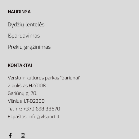
NAUDINGA
Dydžių lentelės
Išpardavimas
Prekių grąžinimas
KONTAKTAI
Verslo ir kultūros parkas “Gariūnai”
2 aukštas H2/008
Gariūnų g. 70,
Vilnius, LT-02300
Tel. nr.: +370 698 38570
El.paštas: info@vlsport.lt