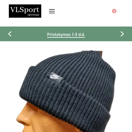
0
Pristatymas 1-3 d.d.