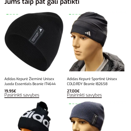
Jums taip pat gali patikti
Adidas Kepurė Žieminė Unisex
Adidas Kepurė Sportinė Unisex
Juoda Essentials Beanie IT4644
COLD.RDY Beanie IB2658
19,95
€
27,00
€
Pasirinkti savybes
Pasirinkti savybes