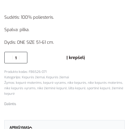
Sudėtis: 100% poliesteris.
Spalva: pilka.
Dydis: ONE SIZE 51-61 cm.
Į krepšelį
FB6526-071
Kategorijos:
Kepurės žiemai
,
Kepurės žiemai
Žymos:
kepurė moterims
,
kepurė vyrams
,
nike kepurės
,
nike kepurės moterims
,
nike kepurės vyrams
,
nike žieminė kepurė
,
šilta kepurė
,
sportinė kepurė
,
žieminė
kepurė
Dalintis
APRAŠYMAS