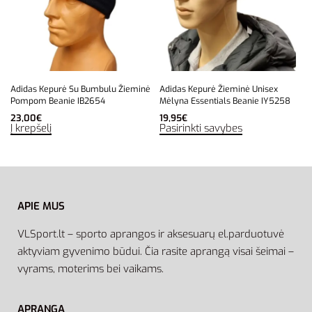
Adidas Kepurė Su Bumbulu Žieminė
Adidas Kepurė Žieminė Unisex
Pompom Beanie IB2654
Mėlyna Essentials Beanie IY5258
23,00
€
19,95
€
Į krepšelį
Pasirinkti savybes
APIE MUS
VLSport.lt – sporto aprangos ir aksesuarų el.parduotuvė
aktyviam gyvenimo būdui. Čia rasite aprangą visai šeimai –
vyrams, moterims bei vaikams.
APRANGA