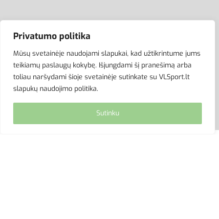
ATSISKAITYMAS
Privatumo politika
Mūsų svetainėje naudojami slapukai, kad užtikrintume jums
teikiamų paslaugų kokybę. Išjungdami šį pranešimą arba
toliau naršydami šioje svetainėje sutinkate su VLSport.lt
slapukų naudojimo politika.
Sutinku
© VLSport. 2026. Visos teisės saugomos.
Kopijuoti, platinti svetainės turinį be autorių sutikimo
griežtai draudžiama.
site by eworks