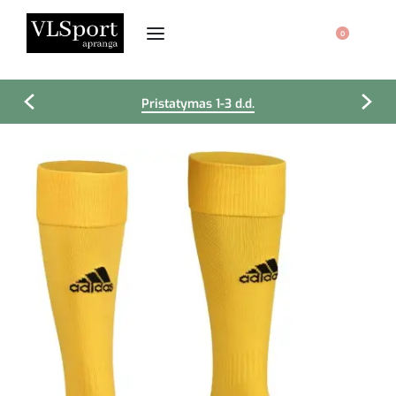
0
Pristatymas 1-3 d.d.