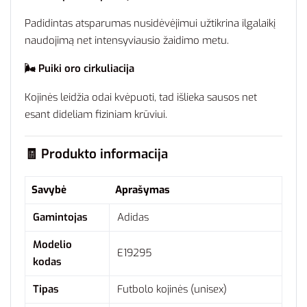
Padidintas
atsparumas
nusidėvėjimui
užtikrina
ilgalaikį
naudojimą
net
intensyviausio
žaidimo
metu.
🌬️
Puiki
oro
cirkuliacija
Kojinės
leidžia
odai
kvėpuoti,
tad
išlieka
sausos
net
esant
dideliam
fiziniam
krūviui.
🧾
Produkto
informacija
Savybė
Aprašymas
Gamintojas
Adidas
Modelio
E19295
kodas
Tipas
Futbolo
kojinės (
unisex)