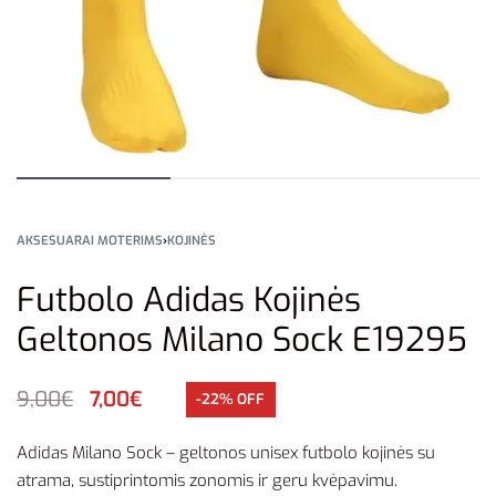
AKSESUARAI MOTERIMS
›
KOJINĖS
Futbolo Adidas Kojinės
Geltonos Milano Sock E19295
9,00
€
7,00
€
-22% OFF
Adidas
Milano
Sock
–
geltonos
unisex
futbolo
kojinės
su
atrama,
sustiprintomis
zonomis
ir
geru
kvėpavimu.