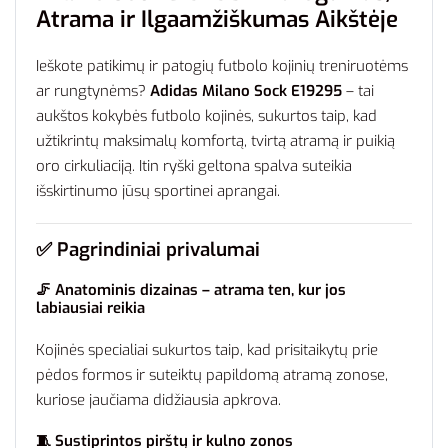
Atrama
ir
Ilgaamžiškumas
Aikštėje
Ieškote
patikimų
ir
patogių
futbolo
kojinių
treniruotėms
ar
rungtynėms?
Adidas
Milano
Sock
E19295
–
tai
aukštos
kokybės
futbolo
kojinės,
sukurtos
taip,
kad
užtikrintų
maksimalų
komfortą,
tvirtą
atramą
ir
puikią
oro
cirkuliaciją.
Itin
ryški
geltona
spalva
suteikia
išskirtinumo
jūsų
sportinei
aprangai.
✅
Pagrindiniai
privalumai
🦵
Anatominis
dizainas –
atrama
ten,
kur
jos
labiausiai
reikia
Kojinės
specialiai
sukurtos
taip,
kad
prisitaikytų
prie
pėdos
formos
ir
suteiktų
papildomą
atramą
zonose,
kuriose
jaučiama
didžiausia
apkrova.
🧵
Sustiprintos
pirštų
ir
kulno
zonos