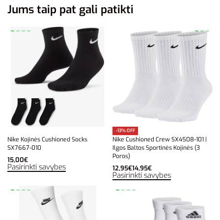
Jums taip pat gali patikti
-13% OFF
Nike Kojinės Cushioned Socks
Nike Cushioned Crew SX4508-101 |
SX7667-010
Ilgos Baltos Sportinės Kojinės (3
Poros)
15,00
€
Pasirinkti savybes
12,95
€
14,95
€
Pasirinkti savybes