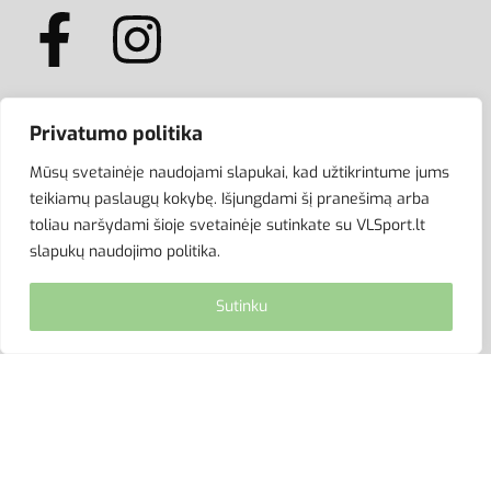
Privatumo politika
ATSISKAITYMAS
Mūsų svetainėje naudojami slapukai, kad užtikrintume jums
teikiamų paslaugų kokybę. Išjungdami šį pranešimą arba
toliau naršydami šioje svetainėje sutinkate su VLSport.lt
slapukų naudojimo politika.
Sutinku
© VLSport. 2026. Visos teisės saugomos.
Kopijuoti, platinti svetainės turinį be autorių sutikimo
griežtai draudžiama.