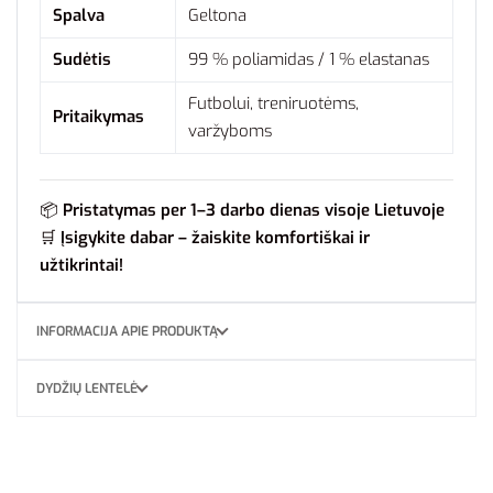
Spalva
Geltona
Sudėtis
99 %
poliamidas /
1 %
elastanas
Futbolui,
treniruotėms,
Pritaikymas
varžyboms
📦
Pristatymas
per
1–
3
darbo
dienas
visoje
Lietuvoje
🛒
Įsigykite
dabar –
žaiskite
komfortiškai
ir
užtikrintai!
INFORMACIJA APIE PRODUKTĄ
DYDŽIŲ LENTELĖ