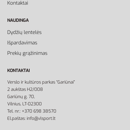
Kontaktai
NAUDINGA
Dydžių lentelės
Išpardavimas
Prekių grąžinimas
KONTAKTAI
Verslo ir kultūros parkas “Gariūnai”
2 aukštas H2/008
Gariūnų g. 70,
Vilnius, LT-02300
Tel. nr.: +370 698 38570
El.paštas: info@vlsport.lt