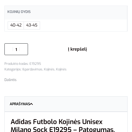
KOJINIŲ DYDIS
40-42
43-45
Į krepšelį
E19295
Kategorijos:
Išpardavimas
,
Kojinės
,
Kojinės
Dalintis
APRAŠYMAS
Adidas
Futbolo
Kojinės
Unisex
Milano
Sock
E19295 –
Patogumas,