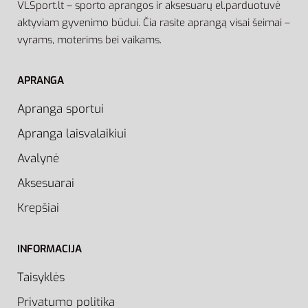
VLSport.lt – sporto aprangos ir aksesuarų el.parduotuvė
aktyviam gyvenimo būdui. Čia rasite aprangą visai šeimai –
vyrams, moterims bei vaikams.
APRANGA
Apranga sportui
Apranga laisvalaikiui
Avalynė
Aksesuarai
Krepšiai
INFORMACIJA
Taisyklės
Privatumo politika