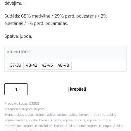
dėvėjimui.
Sudėtis: 68% medvilnė / 29% perd. poliesteris / 2%
elastanas / 1% perd. poliamidas.
Spalva: juoda.
KOJINIŲ DYDIS
37-39
40-42
43-45
46-48
Į krepšelį
IC1305
Kategorijos:
Kojinės
,
Kojinės
Žymų:
adidas juodos kojinės
,
adidas kojinės
,
adidas kojinės moterims
,
adidas
kojinės vyrams
,
juodos kojinės
,
kojinės
,
kojinės 3 poros
,
kojinės trumpos
,
medvilninės kojinės
,
medvilninės kojinės Adidas
,
plonos kojinės
,
trumpos Adidas