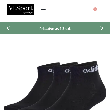
0
Pristatymas 1-3 d.d.