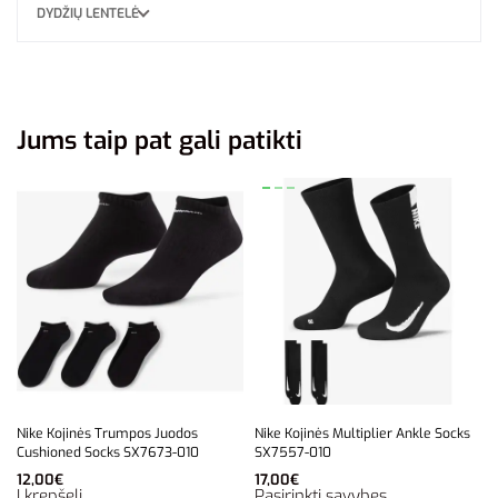
DYDŽIŲ LENTELĖ
Jums taip pat gali patikti
Nike Kojinės Trumpos Juodos
Nike Kojinės Multiplier Ankle Socks
Cushioned Socks SX7673-010
SX7557-010
12,00
€
17,00
€
Į krepšelį
Pasirinkti savybes