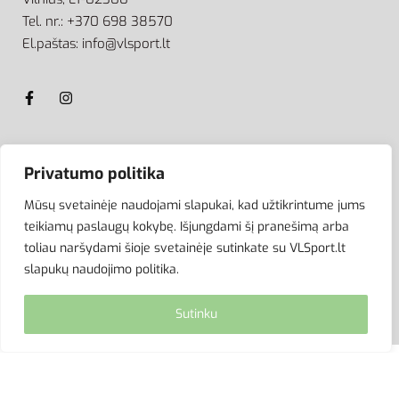
Tel. nr.: +370 698 38570
El.paštas: info@vlsport.lt
ATSISKAITYMAS
Privatumo politika
Mūsų svetainėje naudojami slapukai, kad užtikrintume jums
teikiamų paslaugų kokybę. Išjungdami šį pranešimą arba
toliau naršydami šioje svetainėje sutinkate su VLSport.lt
slapukų naudojimo politika.
Sutinku
© VLSport. 2026. Visos teisės saugomos.