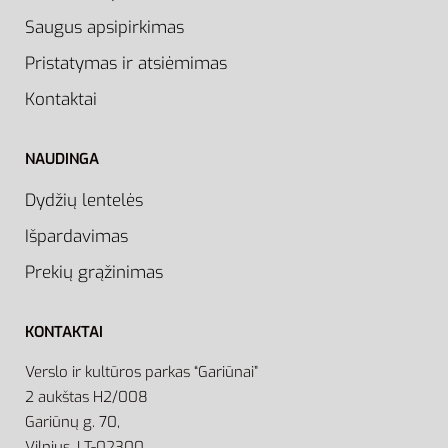
Saugus apsipirkimas
Pristatymas ir atsiėmimas
Kontaktai
NAUDINGA
Dydžių lentelės
Išpardavimas
Prekių grąžinimas
KONTAKTAI
Verslo ir kultūros parkas “Gariūnai”
2 aukštas H2/008
Gariūnų g. 70,
Vilnius, LT-02300