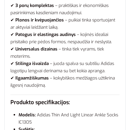
✔
3 porų komplektas
– praktiškas ir ekonomiškas
pasirinkimas kasdieniam naudojimui.
✔
Plonos ir kvėpuojančios
– puikiai tinka sportuojant
ar aktyviai leidžiant laiką.
✔
Patogus ir elastingas audinys
– kojinės idealiai
prisitaiko prie pėdos formos, nespaudžia ir neslysta.
✔
Universalus dizainas
– tinka tiek vyrams, tiek
moterims.
✔
Stilinga išvaizda
– juoda spalva su subtiliu Adidas
logotipu lengvai derinama su bet kokia apranga.
✔
Ilgaamžiškumas
– kokybiškos medžiagos užtikrina
ilgesnį naudojimą.
Produkto specifikacijos:
Modelis:
Adidas Thin And Light Linear Ankle Socks
IC1305
Sudėtis: