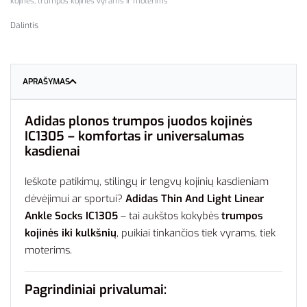
kojinės
,
trumpos kojinės vyrams ir moterims
Dalintis
APRAŠYMAS
Adidas plonos trumpos juodos kojinės
IC1305 – komfortas ir universalumas
kasdienai
Ieškote patikimų, stilingų ir lengvų kojinių kasdieniam
dėvėjimui ar sportui?
Adidas Thin And Light Linear
Ankle Socks IC1305
– tai aukštos kokybės
trumpos
kojinės iki kulkšnių
, puikiai tinkančios tiek vyrams, tiek
moterims.
Pagrindiniai privalumai: