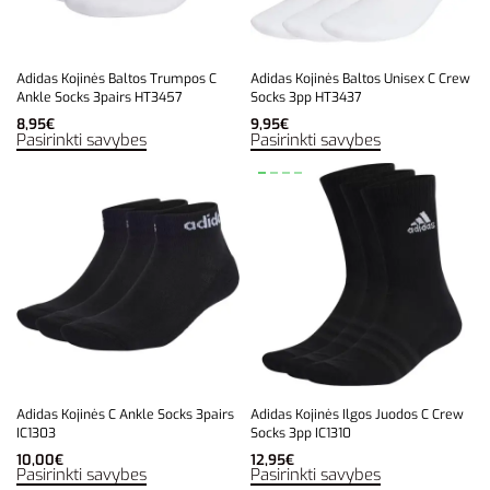
Adidas Kojinės Baltos Trumpos C
Adidas Kojinės Baltos Unisex C Crew
Ankle Socks 3pairs HT3457
Socks 3pp HT3437
8,95
€
9,95
€
Pasirinkti savybes
Pasirinkti savybes
Adidas Kojinės C Ankle Socks 3pairs
Adidas Kojinės Ilgos Juodos C Crew
IC1303
Socks 3pp IC1310
10,00
€
12,95
€
Pasirinkti savybes
Pasirinkti savybes