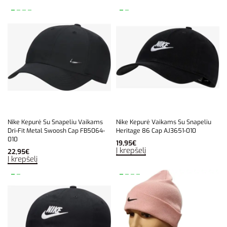
Nike Kepurė Su Snapeliu Vaikams
Nike Kepurė Vaikams Su Snapeliu
Dri-Fit Metal Swoosh Cap FB5064-
Heritage 86 Cap AJ3651-010
010
19,95
€
Į krepšelį
22,95
€
Į krepšelį