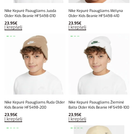
Nike Kepurė Paaugliams Juoda
Nike Kepurė Paaugliams Mėlyna
Older Kids Beanie HF5498-010
Older Kids Beanie HF5498-410
23,95
€
23,95
€
Į krepšelį
Į krepšelį
Nike Kepurė Paaugliams Ruda Older
Nike Kepurė Paaugliams Žieminė
Kids Beanie HF5498-200
Balta Older Kids Beanie HF5498-100
23,95
€
23,95
€
Į krepšelį
Į krepšelį