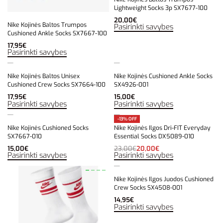
Lightweight Socks 3p SX7677-100
20,00
€
Nike Kojinės Baltos Trumpos
Pasirinkti savybes
Cushioned Ankle Socks SX7667-100
17,95
€
Pasirinkti savybes
Nike Kojinės Baltos Unisex
Nike Kojinės Cushioned Ankle Socks
Cushioned Crew Socks SX7664-100
SX4926-001
17,95
€
15,00
€
Pasirinkti savybes
Pasirinkti savybes
-13% OFF
Nike Kojinės Cushioned Socks
Nike Kojinės Ilgos Dri-FIT Everyday
SX7667-010
Essential Socks DX5089-010
15,00
€
23,00
€
20,00
€
Pasirinkti savybes
Pasirinkti savybes
Nike Kojinės Ilgos Juodos Cushioned
Crew Socks SX4508-001
14,95
€
Pasirinkti savybes