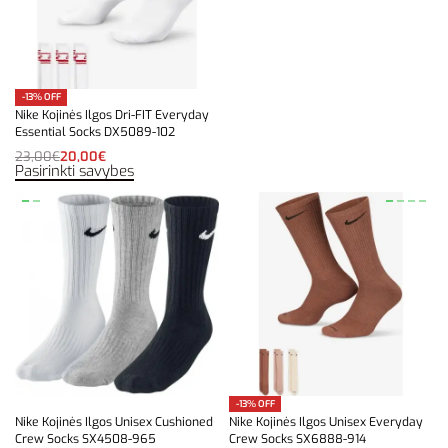
-13% OFF
Nike Kojinės Ilgos Dri-FIT Everyday
Essential Socks DX5089-102
23,00
€
20,00
€
Pasirinkti savybes
-13% OFF
Nike Kojinės Ilgos Unisex Cushioned
Nike Kojinės Ilgos Unisex Everyday
Crew Socks SX4508-965
Crew Socks SX6888-914