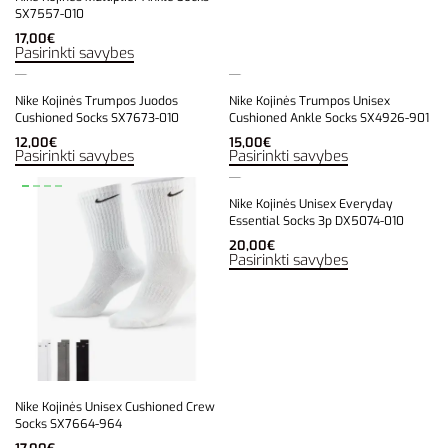
SX7557-010
17,00
€
Pasirinkti savybes
Nike Kojinės Trumpos Juodos
Nike Kojinės Trumpos Unisex
Cushioned Socks SX7673-010
Cushioned Ankle Socks SX4926-901
12,00
€
15,00
€
Pasirinkti savybes
Pasirinkti savybes
Nike Kojinės Unisex Everyday
Essential Socks 3p DX5074-010
20,00
€
Pasirinkti savybes
Nike Kojinės Unisex Cushioned Crew
Socks SX7664-964