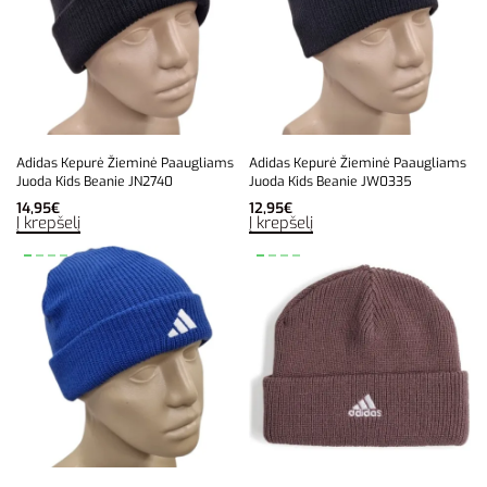
Adidas Kepurė Žieminė Paaugliams
Adidas Kepurė Žieminė Paaugliams
Juoda Kids Beanie JN2740
Juoda Kids Beanie JW0335
14,95
€
12,95
€
Į krepšelį
Į krepšelį