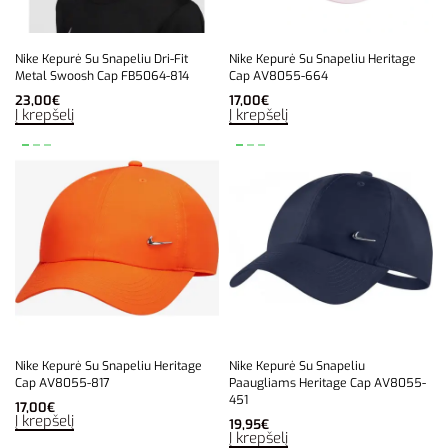
Nike Kepurė Su Snapeliu Dri-Fit
Nike Kepurė Su Snapeliu Heritage
Metal Swoosh Cap FB5064-814
Cap AV8055-664
23,00
€
17,00
€
Į krepšelį
Į krepšelį
Nike Kepurė Su Snapeliu Heritage
Nike Kepurė Su Snapeliu
Cap AV8055-817
Paaugliams Heritage Cap AV8055-
451
17,00
€
Į krepšelį
19,95
€
Į krepšelį