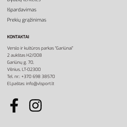
Išpardavimas
Prekių grąžinimas
KONTAKTAI
Verslo ir kultūros parkas “Gariūnai”
2 aukštas H2/008
Gariūnų g. 70,
Vilnius, LT-02300
Tel. nr.: +370 698 38570
El.paštas: info@vlsport.lt