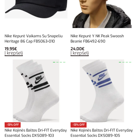
Nike Kepurė Vaikams Su Snapeliu
Nike Kepurė Y NK Peak Swoosh
Heritage 86 Cap FB5063-010
Beanie FB6492-690
19,95
€
24,00
€
Į krepšelį
Į krepšelį
-13% OFF
-13% OFF
Nike Kojinės Baltos Dri-FIT Everyday
Nike Kojinės Baltos Dri-FIT Everyday
Essential Socks DX5089-103
Essential Socks DX5089-105