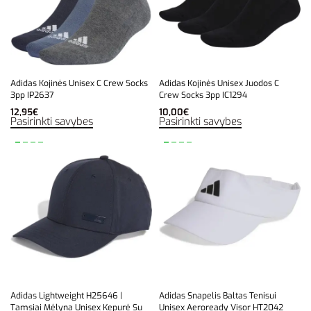
Adidas Kojinės Unisex C Crew Socks
Adidas Kojinės Unisex Juodos C
3pp IP2637
Crew Socks 3pp IC1294
12,95
€
10,00
€
Pasirinkti savybes
Pasirinkti savybes
Adidas Lightweight H25646 |
Adidas Snapelis Baltas Tenisui
Tamsiai Mėlyna Unisex Kepurė Su
Unisex Aeroready Visor HT2042