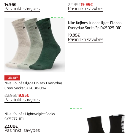
14,95
€
22,95
€
19,95
€
Pasirinkti savybes
Pasirinkti savybes
Nike Kojinės Juodos Ilgos Plonos
Everyday Socks 3p DX5025-010
19,95
€
Pasirinkti savybes
-13% OFF
Nike Kojinės Ilgos Unisex Everyday
Crew Socks SX6888-994
22,95
€
19,95
€
Pasirinkti savybes
Nike Kojinės Lightweight Socks
SX5277-101
22,00
€
Pasirinkti savybes