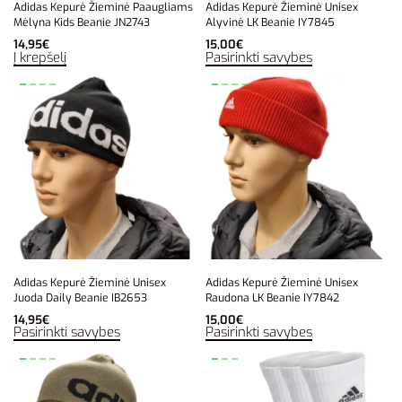
Adidas Kepurė Žieminė Paaugliams
Adidas Kepurė Žieminė Unisex
Mėlyna Kids Beanie JN2743
Alyvinė LK Beanie IY7845
14,95
€
15,00
€
Į krepšelį
Pasirinkti savybes
Adidas Kepurė Žieminė Unisex
Adidas Kepurė Žieminė Unisex
Juoda Daily Beanie IB2653
Raudona LK Beanie IY7842
14,95
€
15,00
€
Pasirinkti savybes
Pasirinkti savybes