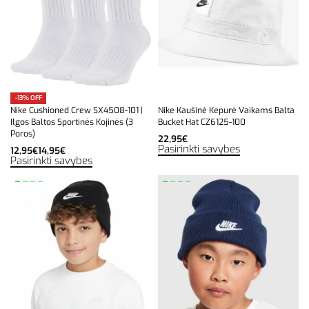
-13% OFF
Nike Cushioned Crew SX4508-101 |
Nike Kaušinė Kepurė Vaikams Balta
Ilgos Baltos Sportinės Kojinės (3
Bucket Hat CZ6125-100
Poros)
22,95
€
Pasirinkti savybes
12,95
€
14,95
€
Pasirinkti savybes