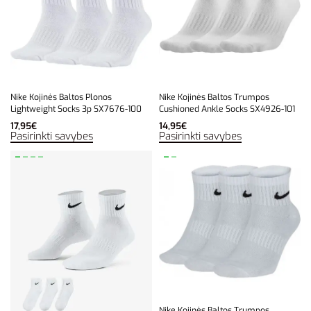
Nike Kojinės Baltos Plonos
Nike Kojinės Baltos Trumpos
Lightweight Socks 3p SX7676-100
Cushioned Ankle Socks SX4926-101
17,95
€
14,95
€
Pasirinkti savybes
Pasirinkti savybes
Nike Kojinės Baltos Trumpos