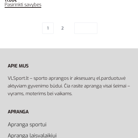
17,00
€
Pasirinkti savybes
1
2
APIE MUS
VLSport.lt – sporto aprangos ir aksesuarų el.parduotuvė
aktyviam gyvenimo būdui. Čia rasite aprangą visai šeimai –
vyrams, moterims bei vaikams.
APRANGA
Apranga sportui
Apranga laisvalaikiui