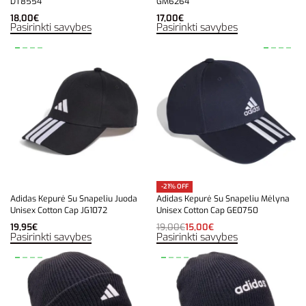
DT8554
GM6264
18,00
€
17,00
€
Pasirinkti savybes
Pasirinkti savybes
-21% OFF
Adidas Kepurė Su Snapeliu Juoda
Adidas Kepurė Su Snapeliu Mėlyna
Unisex Cotton Cap JG1072
Unisex Cotton Cap GE0750
19,95
€
19,00
€
15,00
€
Pasirinkti savybes
Pasirinkti savybes