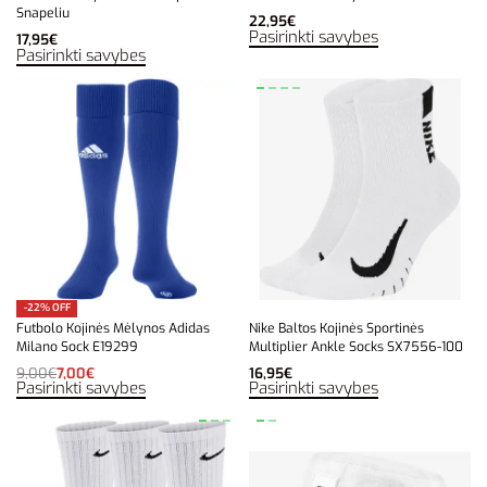
Snapeliu
22,95
€
Pasirinkti savybes
17,95
€
Pasirinkti savybes
-22% OFF
Futbolo Kojinės Mėlynos Adidas
Nike Baltos Kojinės Sportinės
Milano Sock E19299
Multiplier Ankle Socks SX7556-100
9,00
€
7,00
€
16,95
€
Pasirinkti savybes
Pasirinkti savybes