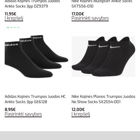
Adidas Kojinės Trumpos Juodos
Nike Kojinės Multiplier Ankle Socks
Ankle Socks 3pp DZ9379
SX7556-010
11,95
€
17,00
€
Į krepšelį
Pasirinkti savybes
Adidas Kojinės Trumpos Juodos HC
Nike Kojinės Plonos Trumpos Juodos
Ankle Socks 3pp GE6128
No Show Socks SX2554-001
8,95
€
12,00
€
Pasirinkti savybes
Į krepšelį