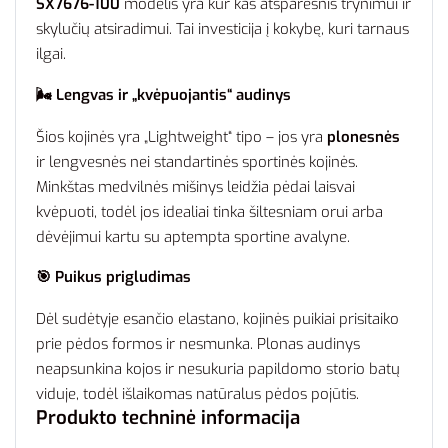
SX7676-100
modelis yra kur kas atsparesnis trynimui ir
skylučių atsiradimui. Tai investicija į kokybę, kuri tarnaus
ilgai.
🌬️ Lengvas ir „kvėpuojantis“ audinys
Šios kojinės yra „Lightweight“ tipo – jos yra
plonesnės
ir lengvesnės nei standartinės sportinės kojinės.
Minkštas medvilnės mišinys leidžia pėdai laisvai
kvėpuoti, todėl jos idealiai tinka šiltesniam orui arba
dėvėjimui kartu su aptempta sportine avalyne.
🎯 Puikus prigludimas
Dėl sudėtyje esančio elastano, kojinės puikiai prisitaiko
prie pėdos formos ir nesmunka. Plonas audinys
neapsunkina kojos ir nesukuria papildomo storio batų
viduje, todėl išlaikomas natūralus pėdos pojūtis.
Produkto techninė informacija