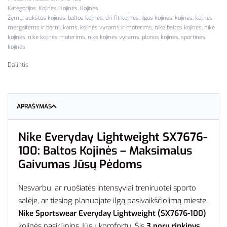
Kategorijos:
Kojinės
,
Kojinės
,
Kojinės
Žymų:
aukštos kojinės
,
baltos kojinės
,
dri-fit kojinės
,
ilgos kojinės
,
kojinės
,
kojinės
mergaitėms ir berniukams
,
kojinės vyrams ir moterims
,
nike baltos kojinės
,
nike
kojinės
,
nike kojinės moterims
,
nike kojinės vyrams
,
plonos kojinės
,
sportinės
kojinės
Dalintis
APRAŠYMAS
Nike Everyday Lightweight SX7676-
100: Baltos Kojinės – Maksimalus
Gaivumas Jūsų Pėdoms
Nesvarbu, ar ruošiatės intensyviai treniruotei sporto
salėje, ar tiesiog planuojate ilgą pasivaikščiojimą mieste,
Nike Sportswear Everyday Lightweight (SX7676-100)
kojinės pasirūpins Jūsų komfortu. Šis
3 porų rinkinys