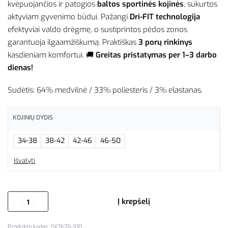
kvėpuojančios ir patogios
baltos sportinės kojinės
, sukurtos
aktyviam gyvenimo būdui. Pažangi
Dri-FIT technologija
efektyviai valdo drėgmę, o sustiprintos pėdos zonos
garantuoja ilgaamžiškumą. Praktiškas
3 porų rinkinys
kasdieniam komfortui. 🚚
Greitas pristatymas per 1–3 darbo
dienas!
Sudėtis: 64% medvilnė / 33% poliesteris / 3% elastanas.
KOJINIŲ DYDIS
34-38
38-42
42-46
46-50
Išvalyti
Į krepšelį
SX7676-100