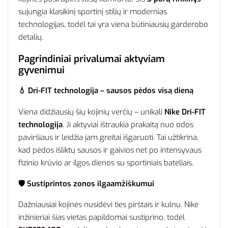
sujungia klasikinį sportinį stilių ir modernias
technologijas, todėl tai yra viena būtiniausių garderobo
detalių.
Pagrindiniai privalumai aktyviam
gyvenimui
💧 Dri-FIT technologija – sausos pėdos visą dieną
Viena didžiausių šių kojinių verčių – unikali
Nike Dri-FIT
technologija
. Ji aktyviai ištraukia prakaitą nuo odos
paviršiaus ir leidžia jam greitai išgaruoti. Tai užtikrina,
kad pėdos išliktų sausos ir gaivios net po intensyvaus
fizinio krūvio ar ilgos dienos su sportiniais bateliais.
🛡️ Sustiprintos zonos ilgaamžiškumui
Dažniausiai kojinės nusidėvi ties pirštais ir kulnu. Nike
inžinieriai šias vietas papildomai sustiprino, todėl