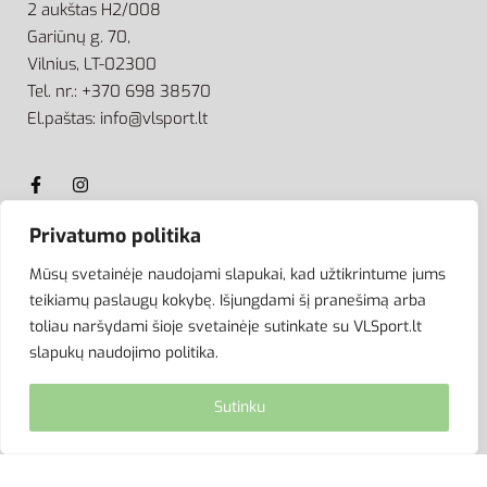
2 aukštas H2/008
Gariūnų g. 70,
Vilnius, LT-02300
Tel. nr.: +370 698 38570
El.paštas: info@vlsport.lt
Privatumo politika
ATSISKAITYMAS
Mūsų svetainėje naudojami slapukai, kad užtikrintume jums
teikiamų paslaugų kokybę. Išjungdami šį pranešimą arba
toliau naršydami šioje svetainėje sutinkate su VLSport.lt
slapukų naudojimo politika.
Sutinku