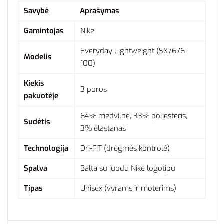
Savybė
Aprašymas
Gamintojas
Nike
Everyday Lightweight (SX7676-
Modelis
100)
Kiekis
3 poros
pakuotėje
64% medvilnė, 33% poliesteris,
Sudėtis
3% elastanas
Technologija
Dri-FIT (drėgmės kontrolė)
Spalva
Balta su juodu Nike logotipu
Tipas
Unisex (vyrams ir moterims)