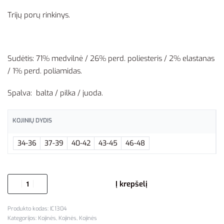
Trijų porų rinkinys.
Sudėtis: 71% medvilnė / 26% perd. poliesteris / 2% elastanas
/ 1% perd. poliamidas.
Spalva: balta / pilka / juoda.
KOJINIŲ DYDIS
34-36
37-39
40-42
43-45
46-48
Į krepšelį
IC1304
Kategorijos:
Kojinės
,
Kojinės
,
Kojinės