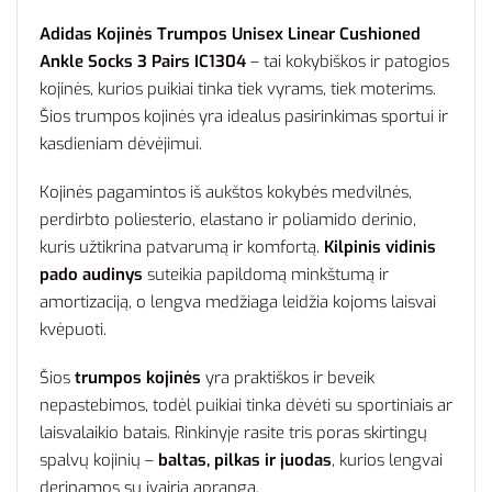
Adidas Kojinės Trumpos Unisex Linear Cushioned
Ankle Socks 3 Pairs IC1304
– tai kokybiškos ir patogios
kojinės, kurios puikiai tinka tiek vyrams, tiek moterims.
Šios trumpos kojinės yra idealus pasirinkimas sportui ir
kasdieniam dėvėjimui.
Kojinės pagamintos iš aukštos kokybės medvilnės,
perdirbto poliesterio, elastano ir poliamido derinio,
kuris užtikrina patvarumą ir komfortą.
Kilpinis vidinis
pado audinys
suteikia papildomą minkštumą ir
amortizaciją, o lengva medžiaga leidžia kojoms laisvai
kvėpuoti.
Šios
trumpos kojinės
yra praktiškos ir beveik
nepastebimos, todėl puikiai tinka dėvėti su sportiniais ar
laisvalaikio batais. Rinkinyje rasite tris poras skirtingų
spalvų kojinių –
baltas, pilkas ir juodas
, kurios lengvai
derinamos su įvairia apranga.