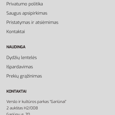
Privatumo politika
Saugus apsipirkimas
Pristatymas ir atsiėmimas
Kontaktai
NAUDINGA
Dydžių lentelės
Išpardavimas
Prekių grąžinimas
KONTAKTAI
Verslo ir kultūros parkas “Gariūnai”
2 aukštas H2/008
Gariūnų g. 70,