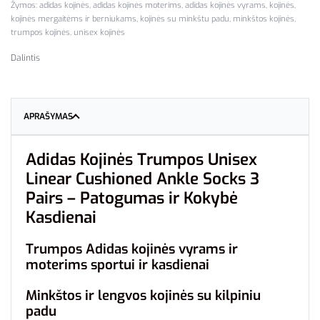
Žymos:
adidas kojinės
,
adidas kojinės moterims
,
adidas kojinės vyrams
,
kojinės
,
kojinės mergaitėms ir berniukams
,
kojinės su minkštu padu
,
minkštos kojinės
,
trumpos kojinės
,
unisex kojinės
Dalintis
APRAŠYMAS
Adidas Kojinės Trumpos Unisex
Linear Cushioned Ankle Socks 3
Pairs – Patogumas ir Kokybė
Kasdienai
Trumpos Adidas kojinės vyrams ir
moterims sportui ir kasdienai
Minkštos ir lengvos kojinės su kilpiniu
padu