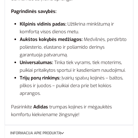
Pagrindinės savybės:
Kilpinis vidinis padas:
Užtikrina minkštumą ir
komfortą visos dienos metu.
Aukštos kokybės medžiagos:
Medvilnės, perdirbto
poliesterio, elastano ir poliamido derinys
garantuoja patvarumą.
Universalumas:
Tinka tiek vyrams, tiek moterims,
puikiai pritaikytos sportui ir kasdieniam naudojimui.
Trijų porų rinkinys:
Įvairių spalvų kojinės – baltos,
pilkos ir juodos – puikiai dera prie bet kokios
aprangos.
Pasirinkite
Adidas
trumpas kojines ir mėgaukitės
komfortu kiekviename žingsnyje!
INFORMACIJA APIE PRODUKTĄ