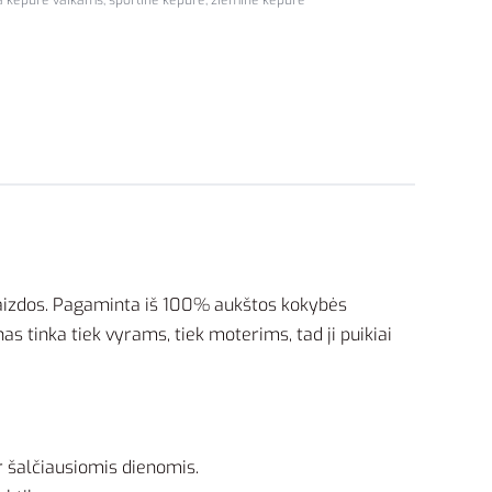
ta kepurė vaikams
,
sportinė kepurė
,
žieminė kepurė
išvaizdos. Pagaminta iš 100% aukštos kokybės
as tinka tiek vyrams, tiek moterims, tad ji puikiai
ir šalčiausiomis dienomis.