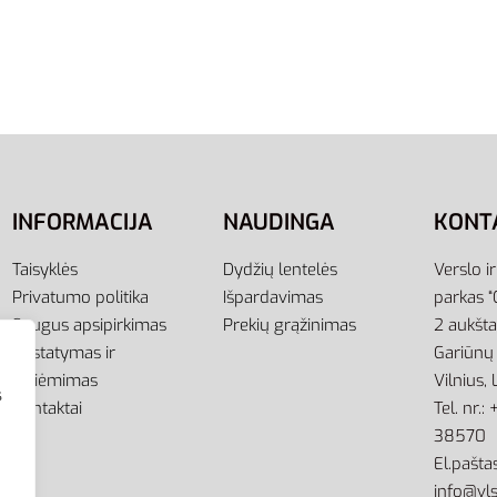
CW5871-752
Kepurė Žieminė Beanie
19,00
€
r IJ7299
Į krepšelį
ti savybes
INFORMACIJA
NAUDINGA
KONT
Taisyklės
Dydžių lentelės
Verslo i
Privatumo politika
Išpardavimas
parkas “
Saugus apsipirkimas
Prekių grąžinimas
2 aukšt
Pristatymas ir
Gariūnų 
atsiėmimas
Vilnius,
s
Kontaktai
Tel. nr.
38570
El.paštas
info@vls