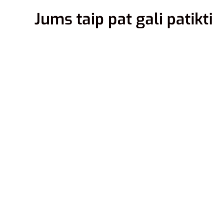
Jums taip pat gali patikti
OSFC 50-52
OSFY 52-54
OSFW 54-56
OSFC 50-5