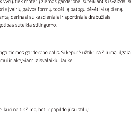
iek vyrų, tiek moterų žiemos garderobe, suteikiantis išvaizdai 
prie įvairių galvos formų, todėl ją patogu dėvėti visą dieną.
entą, derinasi su kasdieniais ir sportiniais drabužiais.
gotipas suteikia stilingumo.
ilinga žiemos garderobo dalis. Ši kepurė užtikrina šilumą, ilgal
imui ir aktyviam laisvalaikiui lauke.
kuri ne tik šildo, bet ir papildo jūsų stilių!