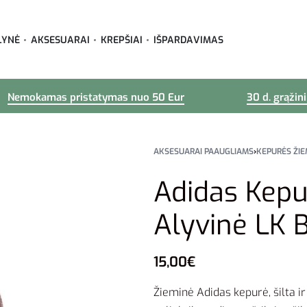
LYNĖ
AKSESUARAI
KREPŠIAI
IŠPARDAVIMAS
Nemokamas pristatymas nuo 50 Eur
30 d. grąžin
AKSESUARAI PAAUGLIAMS
›
KEPURĖS ŽIE
Adidas Kepu
Alyvinė LK 
15,00
€
Žieminė Adidas kepurė, šilta ir