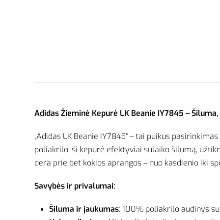
Adidas Žieminė Kepurė LK Beanie IY7845 – Šiluma, 
„Adidas LK Beanie IY7845“ – tai puikus pasirinkimas
poliakrilo, ši kepurė efektyviai sulaiko šilumą, užti
dera prie bet kokios aprangos – nuo kasdienio iki spor
Savybės ir privalumai:
Šiluma ir jaukumas
: 100% poliakrilo audinys su