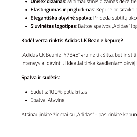
Unisex dizainas
: Minimalistinis dizainas dera t
Elastingumas ir prigludimas
: Kepurė prisitaiko 
Elegantiška alyvinė spalva
: Prideda subtilų akc
Siuvinėtas logotipas
: Baltos spalvos „Adidas“ lo
Kodėl verta rinktis Adidas LK Beanie kepurę?
„Adidas LK Beanie IY7845“ yra ne tik šilta, bet ir st
intensyviai dėvint. Ji idealiai tinka kasdieniam dėvėj
Spalva ir sudėtis:
Sudėtis: 100% poliakrilas
Spalva: Alyvinė
Atsinaujinkite žiemai su „Adidas“ – pasirinkite kepurę, 