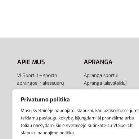
Adidas Kepurė Žieminė Unisex
Adidas 
Pilka Tonal Beanie IX3570
Cuff Va
23,00
€
22,00
€
Pasirinkti savybes
Pasirink
APIE MUS
APRANGA
VLSport.lt – sporto
Apranga sportui
aprangos ir aksesuarų
Apranga laisvalaikiui
el.parduotuvė aktyviam
Avalynė
gyvenimo būdui. Čia rasite
Aksesuarai
Privatumo politika
aprangą visai šeimai –
Krepšiai
Mūsų svetainėje naudojami slapukai, kad užtikrintume jum
vyrams, moterims bei
teikiamų paslaugų kokybę. Išjungdami šį pranešimą arba
vaikams.
toliau naršydami šioje svetainėje sutinkate su VLSport.lt
slapukų naudojimo politika.