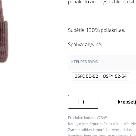
poliakrilo audinys užtikrina ši
Sudėtis: 100% poliakrilas.
Spalva: alyvinė.
KEPURĖS DYDIS
OSFC 50-52
OSFY 52-54
Į krepšelį
IY7845
Kategorijos:
Kepurės žiemai
,
Kepurės ži
Žymos:
adidas kepurė žieminė
,
adidas k