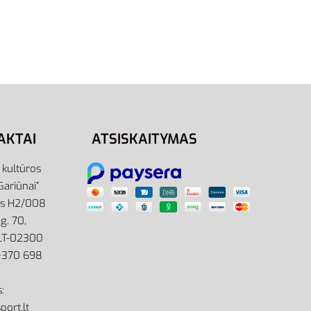
Adidas Kepurė Žieminė Unisex
Juoda Essentials Beanie IT4644
19,95
€
Pasirinkti savybes
AKTAI
ATSISKAITYMAS
r kultūros
Gariūnai”
as H2/008
g. 70,
 LT-02300
: +370 698
:
port.lt