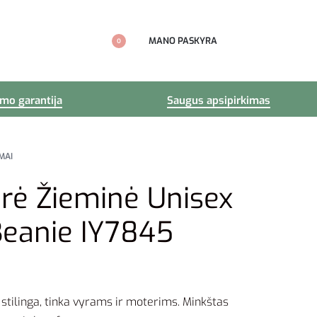
MANO PASKYRA
0
imo garantija
Saugus apsipirkimas
MAI
rė Žieminė Unisex
Beanie IY7845
 stilinga, tinka vyrams ir moterims. Minkštas