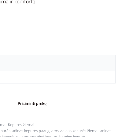
lumą ir komfortą.
Prisiminti prekę
emai
,
Kepurės žiemai
epurės
,
adidas kepurės paaugliams
,
adidas kepurės žiemai
,
adidas