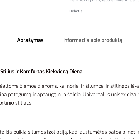
žieminės kepurės
,
kepurė moterims
,
šil
Dalintis
Aprašymas
Informacija apie produktą
Stilius ir Komfortas Kiekvieną Dieną
 šaltoms žiemos dienoms, kai norisi ir šilumos, ir stilingos 
krina patogumą ir apsaugą nuo šalčio. Universalus unisex dizain
tinio stiliaus.
teikia puikią šilumos izoliaciją, kad jaustumėtės patogiai net 