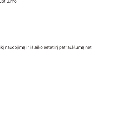
subtilumo.
aikį naudojimą ir išlaiko estetinį patrauklumą net