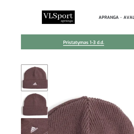
APRANGA
AVA
Pristatymas 1-3 d.d.