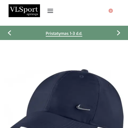
0
Pristatymas 1-3 d.d.