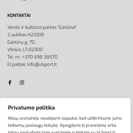
KONTAKTAI
Verslo ir kultūros parkas “Gariūnai”
2 aukštas H2/008
Gariūnų g. 70,
Vilnius, LT-02300
Tel. nr.: +370 698 38570
El.paštas: info@vlsport.lt
ATSISKAITYMAS
Privatumo politika
Mūsų svetainėje naudojami slapukai, kad užtikrintume jums
teikiamų paslaugų kokybę. Išjungdami šį pranešimą arba
toliau naršydami šioje svetainėje sutinkate su VLSport.lt