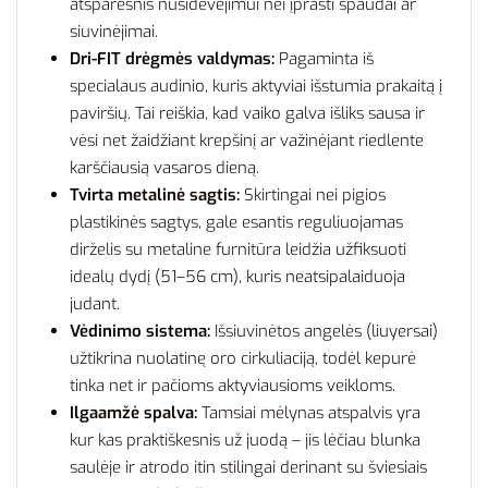
atsparesnis nusidėvėjimui nei įprasti spaudai ar
siuvinėjimai.
Dri-FIT drėgmės valdymas:
Pagaminta iš
specialaus audinio, kuris aktyviai išstumia prakaitą į
paviršių. Tai reiškia, kad vaiko galva išliks sausa ir
vėsi net žaidžiant krepšinį ar važinėjant riedlente
karščiausią vasaros dieną.
Tvirta metalinė sagtis:
Skirtingai nei pigios
plastikinės sagtys, gale esantis reguliuojamas
dirželis su metaline furnitūra leidžia užfiksuoti
idealų dydį (51–56 cm), kuris neatsipalaiduoja
judant.
Vėdinimo sistema:
Išsiuvinėtos angelės (liuyersai)
užtikrina nuolatinę oro cirkuliaciją, todėl kepurė
tinka net ir pačioms aktyviausioms veikloms.
Ilgaamžė spalva:
Tamsiai mėlynas atspalvis yra
kur kas praktiškesnis už juodą – jis lėčiau blunka
saulėje ir atrodo itin stilingai derinant su šviesiais