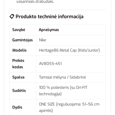
vasariniais drabužiais.
📋 Produkto techninė informacija
Savybė
Aprašymas
Gamintojas
Nike
Modelis
Heritage86 Metal Cap (Kids/Junior)
Prekės
AV8055-451
kodas
Spalva
Tamsiai mėlyna / Sidabrinė
100 % poliesteris (su Dri-FIT
Sudėtis
technologija)
ONE SIZE (reguliuojama: 51–56 cm
Dydis
apimtis)