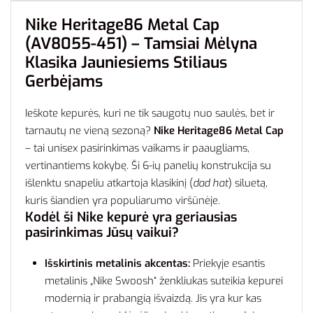
Nike Heritage86 Metal Cap
(AV8055-451) – Tamsiai Mėlyna
Klasika Jauniesiems Stiliaus
Gerbėjams
Ieškote kepurės, kuri ne tik saugotų nuo saulės, bet ir
tarnautų ne vieną sezoną?
Nike Heritage86 Metal Cap
– tai unisex pasirinkimas vaikams ir paaugliams,
vertinantiems kokybę. Ši 6-ių panelių konstrukcija su
išlenktu snapeliu atkartoja klasikinį (
dad hat
) siluetą,
kuris šiandien yra populiarumo viršūnėje.
Kodėl ši Nike kepurė yra geriausias
pasirinkimas Jūsų vaikui?
Išskirtinis metalinis akcentas:
Priekyje esantis
metalinis „Nike Swoosh“ ženkliukas suteikia kepurei
modernią ir prabangią išvaizdą. Jis yra kur kas