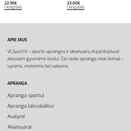
22,95
€
23,00
€
Į krepšelį
Į krepšelį
APIE MUS
VLSport.lt – sporto aprangos ir aksesuarų el.parduotuvė
aktyviam gyvenimo būdui. Čia rasite aprangą visai šeimai –
vyrams, moterims bei vaikams.
APRANGA
Apranga sportui
Apranga laisvalaikiui
Avalynė
Aksesuarai