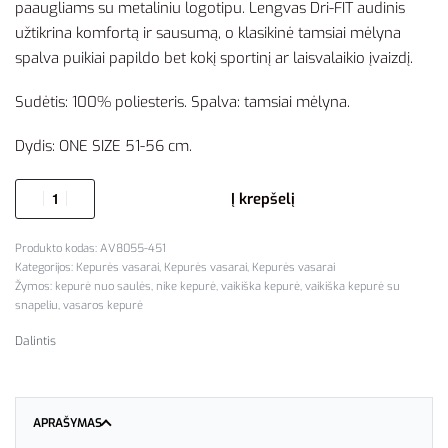
paaugliams su metaliniu logotipu. Lengvas Dri-FIT audinis
užtikrina komfortą ir sausumą, o klasikinė tamsiai mėlyna
spalva puikiai papildo bet kokį sportinį ar laisvalaikio įvaizdį.
Sudėtis: 100% poliesteris. Spalva: tamsiai mėlyna.
Dydis: ONE SIZE 51-56 cm.
Į krepšelį
AV8055-451
Kategorijos:
Kepurės vasarai
,
Kepurės vasarai
,
Kepurės vasarai
Žymos:
kepurė nuo saulės
,
nike kepurė
,
vaikiška kepurė
,
vaikiška kepurė su
snapeliu
,
vasaros kepurė
Dalintis
APRAŠYMAS