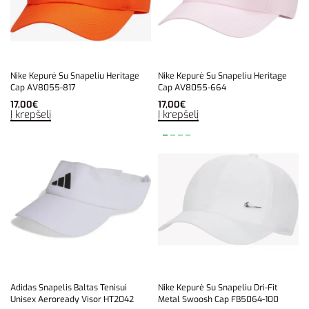
Nike Kepurė Su Snapeliu Heritage
Nike Kepurė Su Snapeliu Heritage
Cap AV8055-817
Cap AV8055-664
17,00
€
17,00
€
Į krepšelį
Į krepšelį
Adidas Snapelis Baltas Tenisui
Nike Kepurė Su Snapeliu Dri-Fit
Unisex Aeroready Visor HT2042
Metal Swoosh Cap FB5064-100