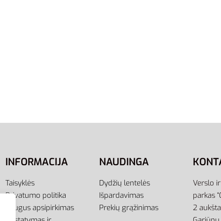
56
OSFM 56-58
OSFL 58-60
S/M 52-57
M/L 55-60
L/XL 58-6
Kepurė Su Tiesiu Snapeliu
Nike Dri-FIT Club FB5372-
Snapback GM4984
Pilka Unisex Kepurė Su S
28,95
€
ti savybes
Pasirinkti savybes
INFORMACIJA
NAUDINGA
KONT
Taisyklės
Dydžių lentelės
Verslo i
Privatumo politika
Išpardavimas
parkas “
Saugus apsipirkimas
Prekių grąžinimas
2 aukšt
Pristatymas ir
Gariūnų 