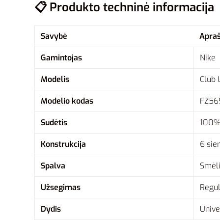
📋 Produkto techninė informacija
Savybė
Apra
Gamintojas
Nike
Modelis
Club 
Modelio kodas
FZ56
Sudėtis
100% 
Konstrukcija
6 sie
Spalva
Smėli
Užsegimas
Regul
Dydis
Unive