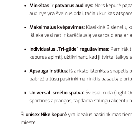
Minkštas ir patvarus audinys:
Nors kepurė pagam
audinys yra švelnus odai, tačiau kur kas atspare
Maksimalus kvėpavimas:
Klasikinė 6 sienelių k
išlieka vėsi net ir karščiausią vasaros dieną ar 
Individualus „Tri-glide“ reguliavimas:
Pamirškite
kepurės apimtį, užtikrinant, kad ji tvirtai laikysi
Apsauga ir stilius:
Iš anksto išlenktas snapelis p
pabrėžia Jūsų pasirinkimą rinktis pasaulyje pri
Universali smėlio spalva:
Šviesiai ruda (Light O
sportinės aprangos, tapdama stilingu akcentu bet
Ši
unisex Nike kepurė
yra idealus pasirinkimas tiem
mieste.