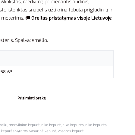
 Minkštas, medvilnę primenantis audinis,
sto išlenktas snapelis užtikrina tobulą prigludimą ir
ek moterims. 🚚
Greitas pristatymas visoje Lietuvoje
steris. Spalva: smėlio.
 58-63
Prisiminti prekę
peliu
,
medvilninė kepurė
,
nike kepurė
,
nike kepurės
,
nike kepurės
e kepurės vyrams
,
vasarinė kepurė
,
vasaros kepurė