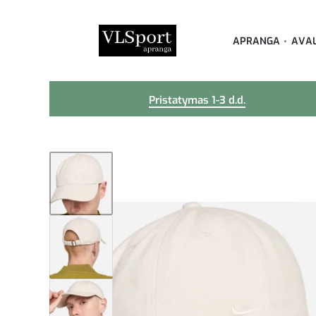
APRANGA
AVA
Pristatymas 1-3 d.d.