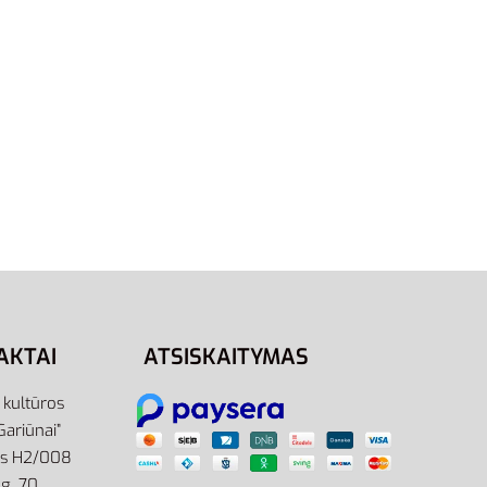
Pasirinkti savybes
3
077 |
napeliu
AKTAI
ATSISKAITYMAS
r kultūros
Gariūnai”
as H2/008
g. 70,