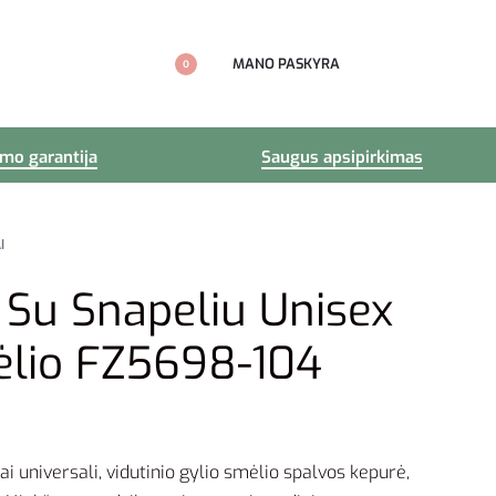
MANO PASKYRA
0
imo garantija
Saugus apsipirkimas
I
 Su Snapeliu Unisex
ėlio FZ5698-104
tai universali, vidutinio gylio smėlio spalvos kepurė,