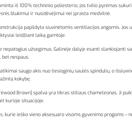
inta iš 100% techninio poliesterio, jos tvilio pynimas sukuri
snis blukimui ir nusidėvėjimui nei įprasta medvilnė.
onstrukcija papildyta siuvinėtomis ventiliacijos angomis. Jos už
aktyviai leidžiant laiką gamtoje.
 nepatogius užsegimus. Galinėje dalyje esanti slankiojanti sa
s, bet nespaus.
atikimai saugo akis nuo tiesioginių saulės spindulių, o išsiuvin
pažintą kokybę.
rewood Brown) spalva yra tikras stiliaus chameleonas. Ji puikia
 kurioje situacijoje.
s, kurie ieško vieno aksesuaro visoms gyvenimo progoms – nuo