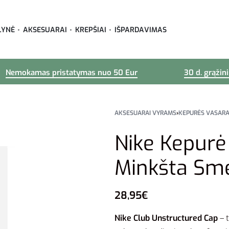
LYNĖ
AKSESUARAI
KREPŠIAI
IŠPARDAVIMAS
Nemokamas pristatymas nuo 50 Eur
30 d. grąžin
AKSESUARAI VYRAMS
›
KEPURĖS VASARA
Nike Kepurė
Minkšta Sm
28,95
€
Nike Club Unstructured Cap
– 