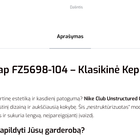
Dalintis
Aprašymas
ap FZ5698-104 – Klasikinė Kep
ortinę estetiką ir kasdienį patogumą?
Nike Club Unstructured
inį dizainą ir aukščiausią kokybę. Šis „nestruktūrizuotas“ mode
ir sukuria lengvą, neįpareigojantį įvaizdį.
papildyti Jūsų garderobą?