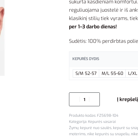
sukurta kasdieniam komfortui.
reguliuojama juostelė ir iš ank
klasikinį stilių tiek vyrams, ti
per 1–3 darbo dienas!
Sudėtis: 100% perdirbtas polie
KEPURĖS DYDIS
S/M 52-57
M/L 55-60
L/XL
Į krepšelį
FZ5698-104
Kategorija:
Kepurės vasarai
Žymų:
kepurė nuo saulės
,
kepurė su sna
moterims
,
nike kepurės su snapeliu
,
nik