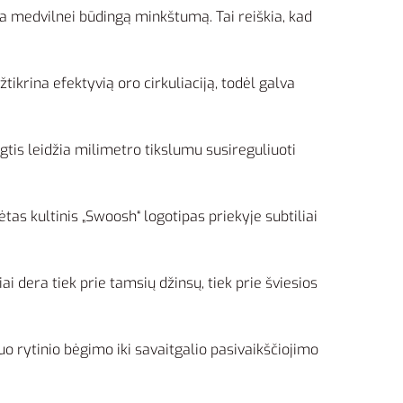
a medvilnei būdingą minkštumą. Tai reiškia, kad
tikrina efektyvią oro cirkuliaciją, todėl galva
gtis leidžia milimetro tikslumu susireguliuoti
ėtas kultinis „Swoosh“ logotipas priekyje subtiliai
i dera tiek prie tamsių džinsų, tiek prie šviesios
 rytinio bėgimo iki savaitgalio pasivaikščiojimo