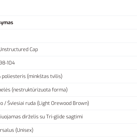
šymas
Unstructured Cap
98-104
poliesteris (minkštas tvilis)
nelės (nestruktūrizuota forma)
o / Šviesiai ruda (Light Orewood Brown)
iuojamas dirželis su Tri-glide sagtimi
rsalus (Unisex)