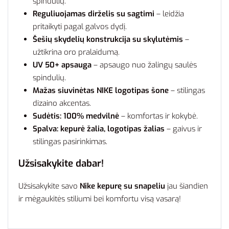
spindulių.
Reguliuojamas dirželis su sagtimi
– leidžia
pritaikyti pagal galvos dydį.
Šešių skydelių konstrukcija su skylutėmis
–
užtikrina oro pralaidumą.
UV 50+ apsauga
– apsaugo nuo žalingų saulės
spindulių.
Mažas siuvinėtas NIKE logotipas šone
– stilingas
dizaino akcentas.
Sudėtis: 100% medvilnė
– komfortas ir kokybė.
Spalva: kepurė žalia, logotipas žalias
– gaivus ir
stilingas pasirinkimas.
Užsisakykite dabar!
Užsisakykite savo
Nike kepurę su snapeliu
jau šiandien
ir mėgaukitės stiliumi bei komfortu visą vasarą!