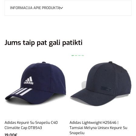
INFORMACIJA APIE PRODUKTĄ
Jums taip pat gali patikti
Adidas Kepurė Su Snapeliu C40
Adidas Lightweight H25646 |
Climalite Cap DT8543
Tamsiai Mėlyna Unisex Kepurė Su
Snapeliu
19,00
€