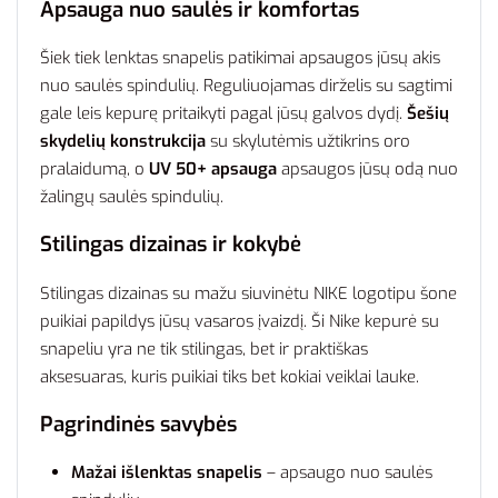
Apsauga nuo saulės ir komfortas
Šiek tiek lenktas snapelis patikimai apsaugos jūsų akis
nuo saulės spindulių. Reguliuojamas dirželis su sagtimi
gale leis kepurę pritaikyti pagal jūsų galvos dydį.
Šešių
skydelių konstrukcija
su skylutėmis užtikrins oro
pralaidumą, o
UV 50+ apsauga
apsaugos jūsų odą nuo
žalingų saulės spindulių.
Stilingas dizainas ir kokybė
Stilingas dizainas su mažu siuvinėtu NIKE logotipu šone
puikiai papildys jūsų vasaros įvaizdį. Ši Nike kepurė su
snapeliu yra ne tik stilingas, bet ir praktiškas
aksesuaras, kuris puikiai tiks bet kokiai veiklai lauke.
Pagrindinės savybės
Mažai išlenktas snapelis
– apsaugo nuo saulės