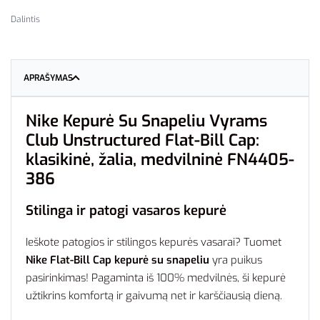
Dalintis
APRAŠYMAS
Nike Kepurė Su Snapeliu Vyrams
Club Unstructured Flat-Bill Cap:
klasikinė, žalia, medvilninė FN4405-
386
Stilinga ir patogi vasaros kepurė
Ieškote patogios ir stilingos kepurės vasarai? Tuomet
Nike Flat-Bill Cap kepurė su snapeliu
yra puikus
pasirinkimas! Pagaminta iš 100% medvilnės, ši kepurė
užtikrins komfortą ir gaivumą net ir karščiausią dieną.