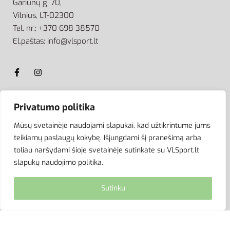
Gariūnų g. 70,
Vilnius, LT-02300
Tel. nr.: +370 698 38570
El.paštas: info@vlsport.lt
Privatumo politika
ATSISKAITYMAS
Mūsų svetainėje naudojami slapukai, kad užtikrintume jums
teikiamų paslaugų kokybę. Išjungdami šį pranešimą arba
toliau naršydami šioje svetainėje sutinkate su VLSport.lt
slapukų naudojimo politika.
Sutinku