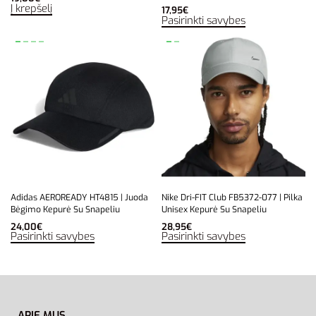
Į krepšelį
17,95
€
Pasirinkti savybes
Adidas AEROREADY HT4815 | Juoda
Nike Dri-FIT Club FB5372-077 | Pilka
Bėgimo Kepurė Su Snapeliu
Unisex Kepurė Su Snapeliu
24,00
€
28,95
€
Pasirinkti savybes
Pasirinkti savybes
APIE MUS