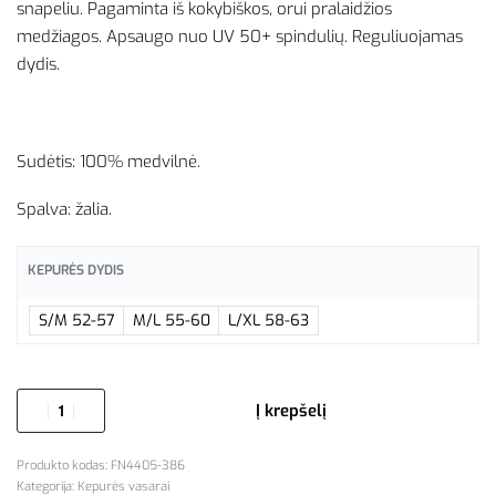
snapeliu. Pagaminta iš kokybiškos, orui pralaidžios
medžiagos. Apsaugo nuo UV 50+ spindulių. Reguliuojamas
dydis.
Sudėtis: 100% medvilnė.
Spalva: žalia.
KEPURĖS DYDIS
S/M 52-57
M/L 55-60
L/XL 58-63
Į krepšelį
FN4405-386
Kategorija:
Kepurės vasarai