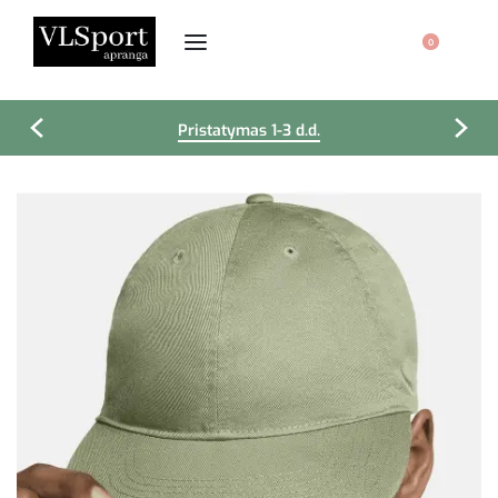
0
Pristatymas 1-3 d.d.