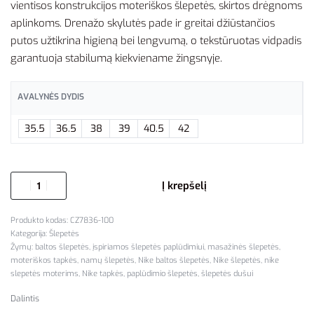
vientisos konstrukcijos moteriškos šlepetės, skirtos drėgnoms
aplinkoms. Drenažo skylutės pade ir greitai džiūstančios
putos užtikrina higieną bei lengvumą, o tekstūruotas vidpadis
garantuoja stabilumą kiekviename žingsnyje.
AVALYNĖS DYDIS
35.5
36.5
38
39
40.5
42
Į krepšelį
CZ7836-100
Kategorija:
Šlepetės
Žymų:
baltos šlepetės
,
įspiriamos šlepetės paplūdimiui
,
masažinės šlepetės
,
moteriškos tapkės
,
namų šlepetės
,
Nike baltos šlepetės
,
Nike šlepetės
,
nike
slepetės moterims
,
Nike tapkės
,
paplūdimio šlepetės
,
šlepetės dušui
Dalintis