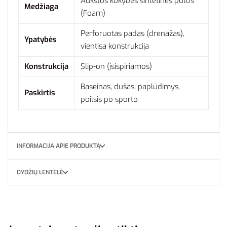
Aukštos kokybės sintetinės putos
Medžiaga
(Foam)
Perforuotas padas (drenažas),
Ypatybės
vientisa konstrukcija
Konstrukcija
Slip-on (įsispiriamos)
Baseinas, dušas, paplūdimys,
Paskirtis
poilsis po sporto
INFORMACIJA APIE PRODUKTĄ
DYDŽIŲ LENTELĖ