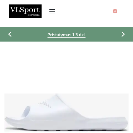
0
Pristatymas 1-3 d.d.