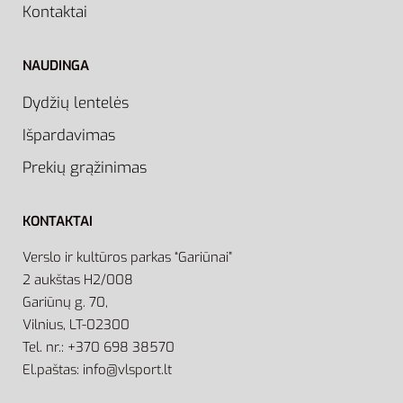
Kontaktai
NAUDINGA
Dydžių lentelės
Išpardavimas
Prekių grąžinimas
KONTAKTAI
Verslo ir kultūros parkas “Gariūnai”
2 aukštas H2/008
Gariūnų g. 70,
Vilnius, LT-02300
Tel. nr.: +370 698 38570
El.paštas: info@vlsport.lt