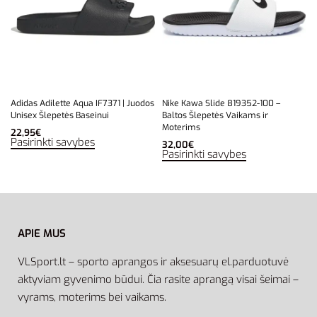
Adidas Adilette Aqua IF7371 | Juodos
Nike Kawa Slide 819352-100 –
Unisex Šlepetės Baseinui
Baltos Šlepetės Vaikams ir
Moterims
22,95
€
Pasirinkti savybes
32,00
€
Pasirinkti savybes
APIE MUS
VLSport.lt – sporto aprangos ir aksesuarų el.parduotuvė
aktyviam gyvenimo būdui. Čia rasite aprangą visai šeimai –
vyrams, moterims bei vaikams.