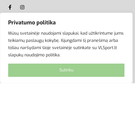
Privatumo politika
ATSISKAITYMAS
Mūsų svetainėje naudojami slapukai, kad užtikrintume jums
teikiamų paslaugų kokybę. Išjungdami šį pranešimą arba
toliau naršydami šioje svetainėje sutinkate su VLSport.lt
slapukų naudojimo politika.
Sutinku
© VLSport. 2026. Visos teisės saugomos.
Kopijuoti, platinti svetainės turinį be autorių sutikimo
griežtai draudžiama.
site by eworks