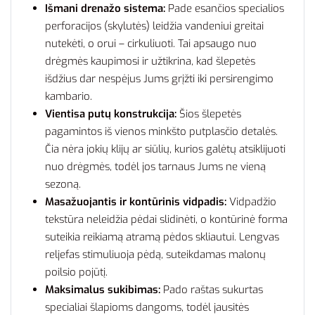
Išmani drenažo sistema:
Pade esančios specialios
perforacijos (skylutės) leidžia vandeniui greitai
nutekėti, o orui – cirkuliuoti. Tai apsaugo nuo
drėgmės kaupimosi ir užtikrina, kad šlepetės
išdžius dar nespėjus Jums grįžti iki persirengimo
kambario.
Vientisa putų konstrukcija:
Šios šlepetės
pagamintos iš vienos minkšto putplasčio detalės.
Čia nėra jokių klijų ar siūlių, kurios galėtų atsiklijuoti
nuo drėgmės, todėl jos tarnaus Jums ne vieną
sezoną.
Masažuojantis ir kontūrinis vidpadis:
Vidpadžio
tekstūra neleidžia pėdai slidinėti, o kontūrinė forma
suteikia reikiamą atramą pėdos skliautui. Lengvas
reljefas stimuliuoja pėdą, suteikdamas malonų
poilsio pojūtį.
Maksimalus sukibimas:
Pado raštas sukurtas
specialiai šlapioms dangoms, todėl jausitės