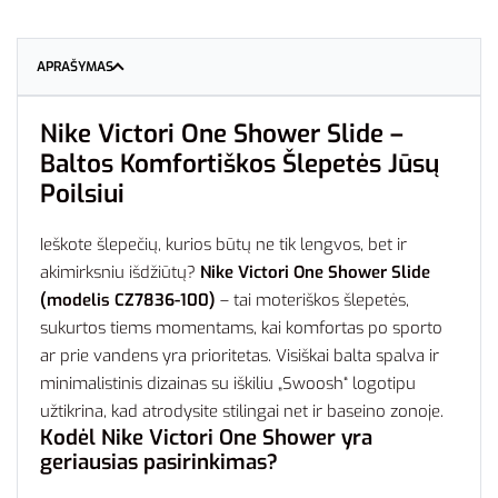
APRAŠYMAS
Nike Victori One Shower Slide –
Baltos Komfortiškos Šlepetės Jūsų
Poilsiui
Ieškote šlepečių, kurios būtų ne tik lengvos, bet ir
akimirksniu išdžiūtų?
Nike Victori One Shower Slide
(modelis CZ7836-100)
– tai moteriškos šlepetės,
sukurtos tiems momentams, kai komfortas po sporto
ar prie vandens yra prioritetas. Visiškai balta spalva ir
minimalistinis dizainas su iškiliu „Swoosh“ logotipu
užtikrina, kad atrodysite stilingai net ir baseino zonoje.
Kodėl Nike Victori One Shower yra
geriausias pasirinkimas?