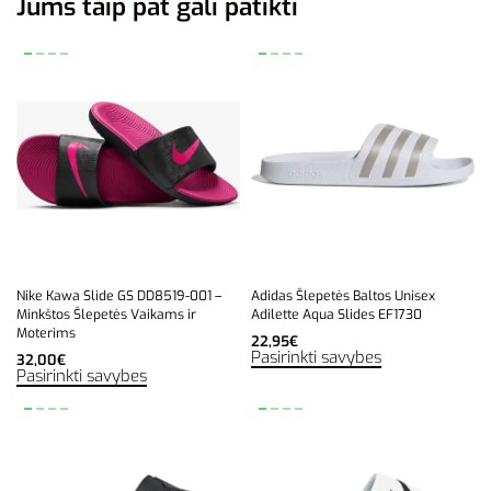
Jums taip pat gali patikti
Nike Kawa Slide GS DD8519-001 –
Adidas Šlepetės Baltos Unisex
Minkštos Šlepetės Vaikams ir
Adilette Aqua Slides EF1730
Moterims
22,95
€
Pasirinkti savybes
32,00
€
Pasirinkti savybes