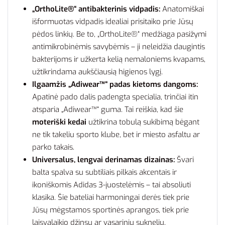
„OrthoLite®“ antibakterinis vidpadis:
Anatomiškai
išformuotas vidpadis idealiai prisitaiko prie Jūsų
pėdos linkių. Be to, „OrthoLite®“ medžiaga pasižymi
antimikrobinėmis savybėmis – ji neleidžia daugintis
bakterijoms ir užkerta kelią nemaloniems kvapams,
užtikrindama aukščiausią higienos lygį.
Ilgaamžis „Adiwear™“ padas kietoms dangoms:
Apatinė pado dalis padengta specialia, trinčiai itin
atsparia „Adiwear™“ guma. Tai reiškia, kad šie
moteriški kedai
užtikrina tobulą sukibimą bėgant
ne tik takeliu sporto klube, bet ir miesto asfaltu ar
parko takais.
Universalus, lengvai derinamas dizainas:
Švari
balta spalva su subtiliais pilkais akcentais ir
ikoniškomis Adidas 3-juostelėmis – tai absoliuti
klasika. Šie bateliai harmoningai derės tiek prie
Jūsų mėgstamos sportinės aprangos, tiek prie
laisvalaikio džinsų ar vasarinių suknelių.