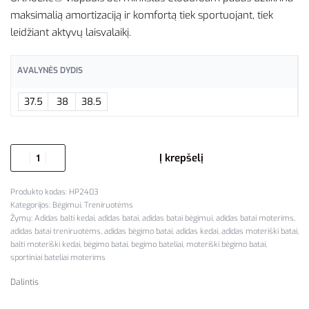
maksimalią amortizaciją ir komfortą tiek sportuojant, tiek
leidžiant aktyvų laisvalaikį.
AVALYNĖS DYDIS
37.5
38
38.5
Į krepšelį
HP2403
Kategorijos:
Bėgimui
,
Treniruotėms
Žymų:
Adidas balti kedai
,
adidas batai
,
adidas batai bėgimui
,
adidas batai moterims
,
adidas batai treniruotėms
,
adidas bėgimo batai
,
adidas kedai
,
adidas moteriški batai
,
balti moteriški kedai
,
bėgimo batai
,
begimo bateliai
,
moteriški bėgimo batai
,
sportiniai bateliai moterims
Dalintis