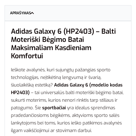
APRAŠYMAS
Adidas Galaxy 6 (HP2403) – Balti
Moteriški Bėgimo Batai
Maksimaliam Kasdieniam
Komfortui
Ieškote avalynės, kuri sujungtų pažangias sporto
technologijas, neįtikėtiną lengvumą ir švarią,
šiuolaikišką estetiką?
Adidas Galaxy 6 (modelio kodas
HP2403)
– tai universalūs balti moteriški bėgimo batai,
sukurti moterims, kurios nenori rinktis tarp stiliaus ir
patogumo. Šie
sportbačiai
yra idealus sprendimas
pradedančiosioms bėgikėms, aktyvioms sporto salės
lankytojoms bei toms, kurios ieško patikimos avalynės
ilgam vaikščiojimui ar stovimam darbui.