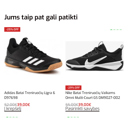
Jums taip pat gali patikti
-25% OFF
-29% OFF
Adidas Batai Treniruočių Ligra 6
Nike Batai Treniruočių Vaikams
D97698
Omni Multi-Court GS DM9027-002
52,00
€
39,00
€
55,00
€
39,00
€
Į krepšelį
Pasirinkti savybes