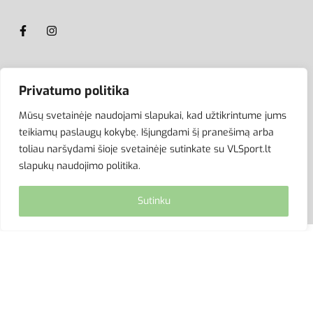
ATSISKAITYMAS
Privatumo politika
Mūsų svetainėje naudojami slapukai, kad užtikrintume jums
teikiamų paslaugų kokybę. Išjungdami šį pranešimą arba
toliau naršydami šioje svetainėje sutinkate su VLSport.lt
slapukų naudojimo politika.
Sutinku
© VLSport. 2026. Visos teisės saugomos.
Kopijuoti, platinti svetainės turinį be autorių sutikimo
griežtai draudžiama.