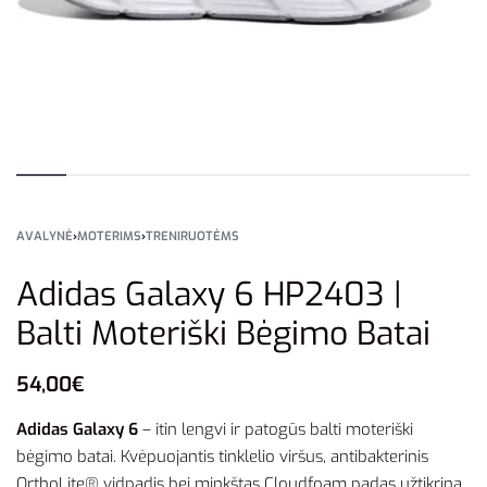
AVALYNĖ
›
MOTERIMS
›
TRENIRUOTĖMS
Adidas Galaxy 6 HP2403 |
Balti Moteriški Bėgimo Batai
54,00
€
Adidas Galaxy 6
– itin lengvi ir patogūs balti moteriški
bėgimo batai. Kvėpuojantis tinklelio viršus, antibakterinis
OrthoLite® vidpadis bei minkštas Cloudfoam padas užtikrina