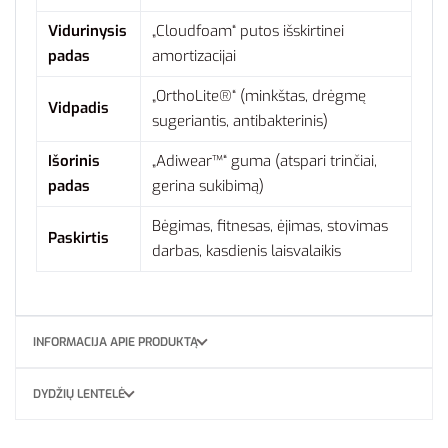
Vidurinysis
„Cloudfoam“ putos išskirtinei
padas
amortizacijai
„OrthoLite®“ (minkštas, drėgmę
Vidpadis
sugeriantis, antibakterinis)
Išorinis
„Adiwear™“ guma (atspari trinčiai,
padas
gerina sukibimą)
Bėgimas, fitnesas, ėjimas, stovimas
Paskirtis
darbas, kasdienis laisvalaikis
INFORMACIJA APIE PRODUKTĄ
DYDŽIŲ LENTELĖ