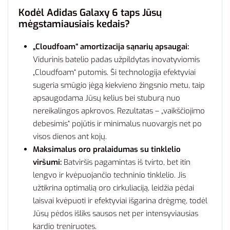
Kodėl Adidas Galaxy 6 taps Jūsų
mėgstamiausiais kedais?
„Cloudfoam“ amortizacija sąnarių apsaugai:
Vidurinis batelio padas užpildytas inovatyviomis
„Cloudfoam“ putomis. Ši technologija efektyviai
sugeria smūgio jėgą kiekvieno žingsnio metu, taip
apsaugodama Jūsų kelius bei stuburą nuo
nereikalingos apkrovos. Rezultatas – „vaikščiojimo
debesimis“ pojūtis ir minimalus nuovargis net po
visos dienos ant kojų.
Maksimalus oro pralaidumas su tinklelio
viršumi:
Batviršis pagamintas iš tvirto, bet itin
lengvo ir kvėpuojančio techninio tinklelio. Jis
užtikrina optimalią oro cirkuliaciją, leidžia pėdai
laisvai kvėpuoti ir efektyviai išgarina drėgmę, todėl
Jūsų pėdos išliks sausos net per intensyviausias
kardio treniruotes.