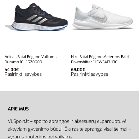
Adidas Batai Bėgimo Vaikams
Nike Batai Bėgimo Moterims Balti
Duramo 10 K GZ0609
Downshifter 11 CW3413-100
44,00
€
69,00
€
Pasirinkti savybes
Pasirinkti savybes
APIE MUS
VLSport.lt – sporto aprangos ir aksesuarų el.parduotuvė
aktyviam gyvenimo būdui. Čia rasite aprangą visai šeimai –
vyrams, moterims bei vaikams.