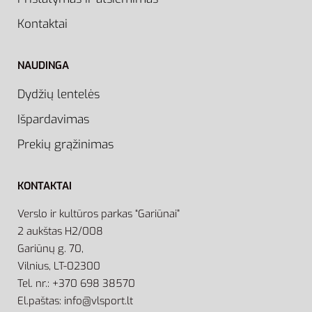
Kontaktai
NAUDINGA
Dydžių lentelės
Išpardavimas
Prekių grąžinimas
KONTAKTAI
Verslo ir kultūros parkas “Gariūnai”
2 aukštas H2/008
Gariūnų g. 70,
Vilnius, LT-02300
Tel. nr.: +370 698 38570
El.paštas: info@vlsport.lt