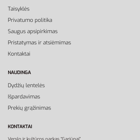
Taisyklės
Privatumo politika
Saugus apsipirkimas
Pristatymas ir atsiėmimas
Kontaktai
NAUDINGA
Dydžių lentelės
Išpardavimas
Prekių grąžinimas
KONTAKTAI
Verslo ir kultūros parkas “Gariūnai”