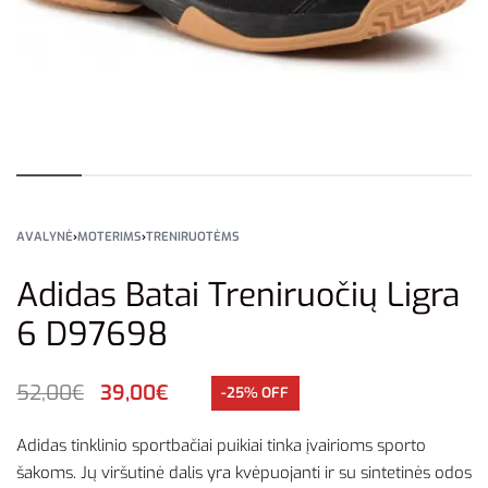
AVALYNĖ
›
MOTERIMS
›
TRENIRUOTĖMS
Adidas Batai Treniruočių Ligra
6 D97698
52,00
€
39,00
€
-25% OFF
Adidas tinklinio sportbačiai puikiai tinka įvairioms sporto
šakoms. Jų viršutinė dalis yra kvėpuojanti ir su sintetinės odos