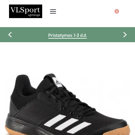
0
Pristatymas 1-3 d.d.