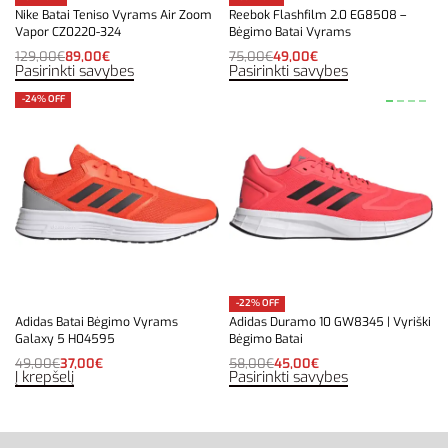
Nike Batai Teniso Vyrams Air Zoom
Reebok Flashfilm 2.0 EG8508 –
Vapor CZ0220-324
Bėgimo Batai Vyrams
129,00
€
89,00
€
75,00
€
49,00
€
Pasirinkti savybes
Pasirinkti savybes
-24% OFF
-22% OFF
Adidas Batai Bėgimo Vyrams
Adidas Duramo 10 GW8345 | Vyriški
Galaxy 5 H04595
Bėgimo Batai
49,00
€
37,00
€
58,00
€
45,00
€
Į krepšelį
Pasirinkti savybes