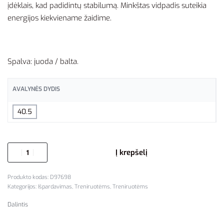
įdėklais, kad padidintų stabilumą. Minkštas vidpadis suteikia
energijos kiekviename žaidime.
Spalva: juoda / balta.
AVALYNĖS DYDIS
40.5
Į krepšelį
D97698
Kategorijos:
Išpardavimas
,
Treniruotėms
,
Treniruotėms
Dalintis