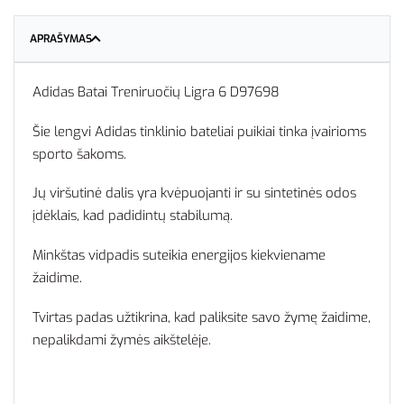
APRAŠYMAS
Adidas Batai Treniruočių Ligra 6 D97698
Šie lengvi Adidas tinklinio bateliai puikiai tinka įvairioms
sporto šakoms.
Jų viršutinė dalis yra kvėpuojanti ir su sintetinės odos
įdėklais, kad padidintų stabilumą.
Minkštas vidpadis suteikia energijos kiekviename
žaidime.
Tvirtas padas užtikrina, kad paliksite savo žymę žaidime,
nepalikdami žymės aikštelėje.