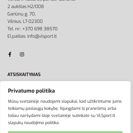
2 aukštas H2/008
Gariūnų g. 70,
Vilnius, LT-02300
Tel. nr.: +370 698 38570
El.paštas: info@vlsport.lt
ATSISKAITYMAS
Privatumo politika
Mūsų svetainėje naudojami slapukai, kad užtikrintume jums
teikiamų paslaugų kokybę. Išjungdami šį pranešimą arba
toliau naršydami šioje svetainėje sutinkate su VLSport.lt
slapukų naudojimo politika.