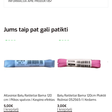
INFORMACIJA APIE PRODUKTĄ
Jums taip pat gali patikti
Atlasiniai Batų Raišteliai Bama 120
Batų Raišteliai Bama 120cm Plokšti
cm | Pilkos spalvos | Kaspino efektas
Rožiniai 052565-1 | Kedams
5,00
€
3,00
€
Į krepšelį
Į krepšelį