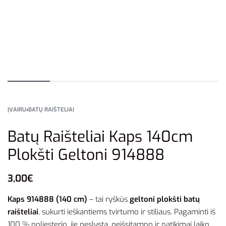
ĮVAIRU
›
BATŲ RAIŠTELIAI
Batų Raišteliai Kaps 140cm
Plokšti Geltoni 914888
3,00
€
Kaps 914888 (140 cm)
– tai ryškūs
geltoni plokšti batų
raišteliai
, sukurti ieškantiems tvirtumo ir stiliaus. Pagaminti iš
100 % poliesterio, jie neslysta, neišsitampo ir patikimai laiko