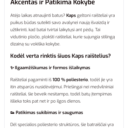
Akcentas ir Patikima Kokybė
Atėjo laikas atnaujinti batus?
Kaps
geltoni raišteliai yra
puikus būdas suteikti savo avalynei naują išvaizdą ir
užtikrinti, kad batai tvirtai laikytųsi ant pėdų. Tai
vidutinio pločio, plokšti raišteliai, kurie sujungia stilingą
dizainą su vokiška kokybe.
Kodėl verta rinktis šiuos Kaps raištelius?
✨ Ilgaamžiškumas ir formos išlaikymas
Raišteliai pagaminti iš
100 % poliesterio
, todėl jie yra
itin atsparūs nusidėvėjimui. Priešingai nei medvilniniai
raišteliai, šie beveik nesitampo, todėl batų įtempimas
išlieka toks pat net ir po ilgos dienos.
👟 Patikimas sukibimas ir saugumas
Dėl specialios poliesterio struktūros, šie batraiščiai yra