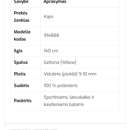
Savybė
Aprašymas
Prekės
Kaps
ženklas
Modelio
914888
kodas
Ilgis
140 cm
Spalva
Geltona (Yellow)
Plotis
Vidutinis (plokšti) 9-10 mm
Sudėtis
100 % poliesteris
Sportiniams, laisvalaikio ir
Paskirtis
kasdieniams batams