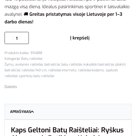
mazgą visą dieną. Idealus pasirinkimas sportinei ir laisvalaikio
avalynei. 🚚
Greitas pristatymas visoje Lietuvoje per 1–3
darbo dienas!
Į krepšelį
914888
Kategorija:
Batų raišteliai
Žymų:
avalynės raišteliai
,
batraiščiai
,
batų raišteliai
,
kokybiški batraiščiai
,
plokšti
batraiščiai
,
raišteliai 140 cm
,
raišteliai internetu
,
raišteliai kedams
,
spalvoti
raišteliai
,
sportinių batų raišteliai
Dalintis
APRAŠYMAS
Kaps Geltoni Batų Raišteliai: Ryškus