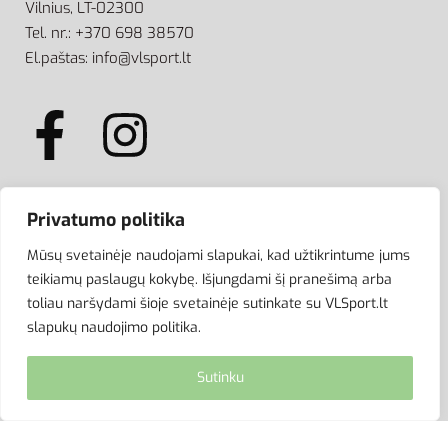
Vilnius, LT-02300
Tel. nr.: +370 698 38570
El.paštas: info@vlsport.lt
Privatumo politika
ATSISKAITYMAS
Mūsų svetainėje naudojami slapukai, kad užtikrintume jums
teikiamų paslaugų kokybę. Išjungdami šį pranešimą arba
toliau naršydami šioje svetainėje sutinkate su VLSport.lt
slapukų naudojimo politika.
Sutinku