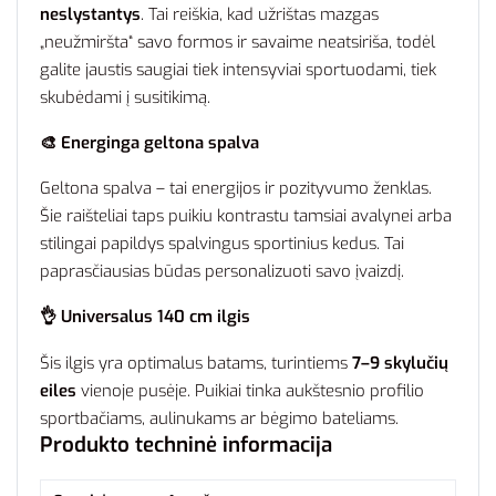
neslystantys
. Tai reiškia, kad užrištas mazgas
„neužmiršta“ savo formos ir savaime neatsiriša, todėl
galite jaustis saugiai tiek intensyviai sportuodami, tiek
skubėdami į susitikimą.
🎨 Energinga geltona spalva
Geltona spalva – tai energijos ir pozityvumo ženklas.
Šie raišteliai taps puikiu kontrastu tamsiai avalynei arba
stilingai papildys spalvingus sportinius kedus. Tai
paprasčiausias būdas personalizuoti savo įvaizdį.
👌 Universalus 140 cm ilgis
Šis ilgis yra optimalus batams, turintiems
7–9 skylučių
eiles
vienoje pusėje. Puikiai tinka aukštesnio profilio
sportbačiams, aulinukams ar bėgimo bateliams.
Produkto techninė informacija