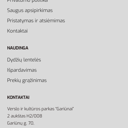
Privatumo politika
Saugus apsipirkimas
Pristatymas ir atsiėmimas
Kontaktai
NAUDINGA
Dydžių lentelės
Išpardavimas
Prekių grąžinimas
KONTAKTAI
Verslo ir kultūros parkas “Gariūnai”
2 aukštas H2/008
Gariūnų g. 70,