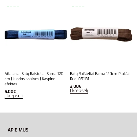
Atlasiniai Batų Raišteliai Bama 120
Batų Raišteliai Bama 120cm Plokšti
cm | Juodos spalvos | Kaspino
Rudi 051131
efektas
3,00
€
Į krepšelį
5,00
€
Į krepšelį
APIE MUS