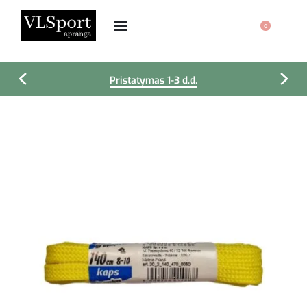
0
Pristatymas 1-3 d.d.