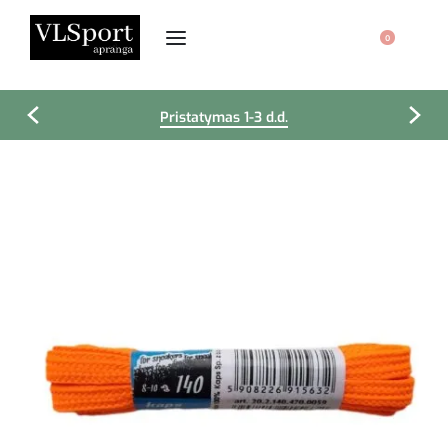
0
Pristatymas 1-3 d.d.