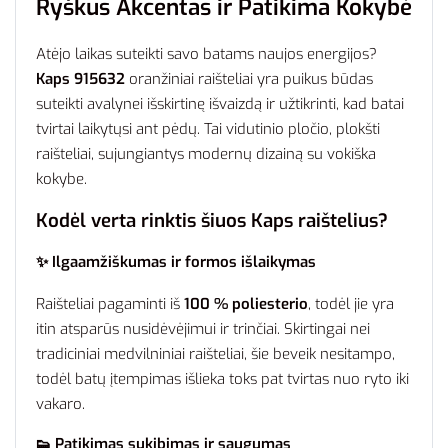
Ryškus Akcentas ir Patikima Kokybė
Atėjo laikas suteikti savo batams naujos energijos?
Kaps 915632
oranžiniai raišteliai yra puikus būdas
suteikti avalynei išskirtinę išvaizdą ir užtikrinti, kad batai
tvirtai laikytųsi ant pėdų. Tai vidutinio pločio, plokšti
raišteliai, sujungiantys modernų dizainą su vokiška
kokybe.
Kodėl verta rinktis šiuos Kaps raištelius?
✨ Ilgaamžiškumas ir formos išlaikymas
Raišteliai pagaminti iš
100 % poliesterio
, todėl jie yra
itin atsparūs nusidėvėjimui ir trinčiai. Skirtingai nei
tradiciniai medvilniniai raišteliai, šie beveik nesitampo,
todėl batų įtempimas išlieka toks pat tvirtas nuo ryto iki
vakaro.
👟 Patikimas sukibimas ir saugumas