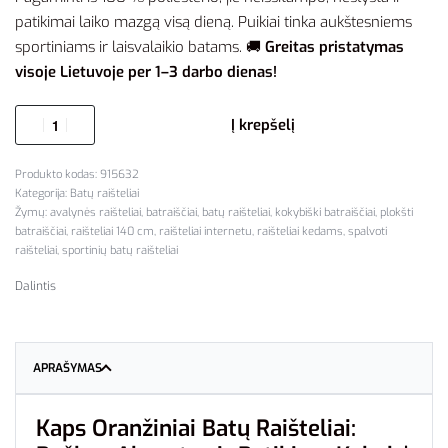
patikimai laiko mazgą visą dieną. Puikiai tinka aukštesniems
sportiniams ir laisvalaikio batams. 🚚
Greitas pristatymas
visoje Lietuvoje per 1–3 darbo dienas!
Į krepšelį
915632
Kategorija:
Batų raišteliai
Žymų:
avalynės raišteliai
,
batraiščiai
,
batų raišteliai
,
kokybiški batraiščiai
,
plokšti
batraiščiai
,
raišteliai 140 cm
,
raišteliai internetu
,
raišteliai kedams
,
spalvoti
raišteliai
,
sportinių batų raišteliai
Dalintis
APRAŠYMAS
Kaps Oranžiniai Batų Raišteliai: