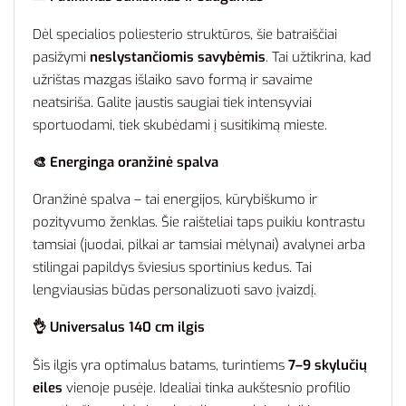
Dėl specialios poliesterio struktūros, šie batraiščiai
pasižymi
neslystančiomis savybėmis
. Tai užtikrina, kad
užrištas mazgas išlaiko savo formą ir savaime
neatsiriša. Galite jaustis saugiai tiek intensyviai
sportuodami, tiek skubėdami į susitikimą mieste.
🎨 Energinga oranžinė spalva
Oranžinė spalva – tai energijos, kūrybiškumo ir
pozityvumo ženklas. Šie raišteliai taps puikiu kontrastu
tamsiai (juodai, pilkai ar tamsiai mėlynai) avalynei arba
stilingai papildys šviesius sportinius kedus. Tai
lengviausias būdas personalizuoti savo įvaizdį.
👌 Universalus 140 cm ilgis
Šis ilgis yra optimalus batams, turintiems
7–9 skylučių
eiles
vienoje pusėje. Idealiai tinka aukštesnio profilio