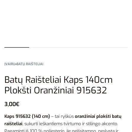
ĮVAIRU
›
BATŲ RAIŠTELIAI
Batų Raišteliai Kaps 140cm
Plokšti Oranžiniai 915632
3,00
€
Kaps 915632 (140 cm)
– tai ryškūs
oranžiniai plokšti batų
raišteliai
, sukurti ieškantiems tvirtumo ir stilingo akcento.
Pagaminti iš 100 % poliesterio, jie neišsitampo, neslysta ir