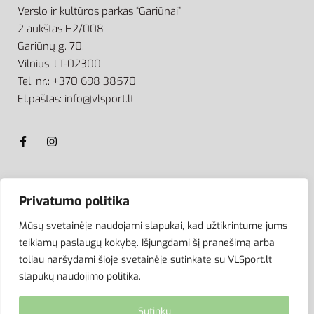
Verslo ir kultūros parkas “Gariūnai”
2 aukštas H2/008
Gariūnų g. 70,
Vilnius, LT-02300
Tel. nr.: +370 698 38570
El.paštas: info@vlsport.lt
ATSISKAITYMAS
Privatumo politika
Mūsų svetainėje naudojami slapukai, kad užtikrintume jums
teikiamų paslaugų kokybę. Išjungdami šį pranešimą arba
toliau naršydami šioje svetainėje sutinkate su VLSport.lt
slapukų naudojimo politika.
Sutinku