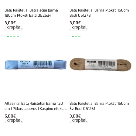
Batų Raišteliai Batraiščiai Bama
Batų Raišteliai Bama Plokšti 150cm
180cm Plokšti Balti 052534
Balti 051278
3,00
€
3,00
€
Į krepšelį
Į krepšelį
Atlasiniai Batų Raišteliai Bama 120
Batų Raišteliai Bama Plokšti 150cm
cm | Pilkos spalvos | Kaspino efektas
Šv. Rudi 051261
5,00
€
3,00
€
Į krepšelį
Į krepšelį