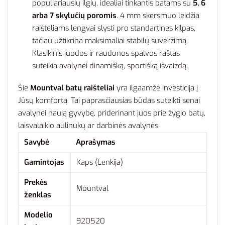
populiariausių ilgių, idealiai tinkantis batams su
5, 6
arba 7 skylučių poromis
. 4 mm skersmuo leidžia
raišteliams lengvai slysti pro standartines kilpas,
tačiau užtikrina maksimaliai stabilų suveržimą.
Klasikinis juodos ir raudonos spalvos raštas
suteikia avalynei dinamišką, sportišką išvaizdą.
Šie
Mountval batų raišteliai
yra ilgaamžė investicija į
Jūsų komfortą. Tai paprasčiausias būdas suteikti senai
avalynei naują gyvybę, priderinant juos prie žygio batų,
laisvalaikio aulinukų ar darbinės avalynės.
Savybė
Aprašymas
Gamintojas
Kaps (Lenkija)
Prekės
Mountval
ženklas
Modelio
920520