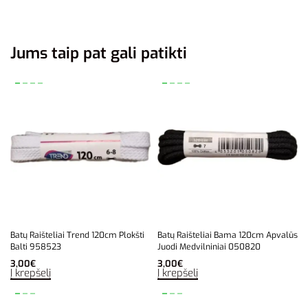
Jums taip pat gali patikti
Batų Raišteliai Trend 120cm Plokšti
Batų Raišteliai Bama 120cm Apvalūs
Balti 958523
Juodi Medvilniniai 050820
3,00
€
3,00
€
Į krepšelį
Į krepšelį