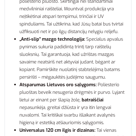
poliesterio pluošto. Skirtingai nei standartiniai
medvilniniai raišteliai, Mountval produkcija yra
neįtikėtinai atspari tempimui, trinčiai ir UV
spinduliams. Tai užtikrina, kad Jūsų batai bus tvirtai
užfiksuoti net ir po ilgų distancijų nelygiu reljefu.
„Anti-slip“ mazgo technologija:
Specialus apvalus
pynimas sukuria padidintą trintį tarp raištelių
sluoksnių. Tai garantuoja, kad užrištas mazgas
savaime neatsiriš net aktyviai judant, bėgant ar
kopiant. Pamirškite nuolatinį stabtelėjimą batams
persirišti – mėgaukitės judėjimo saugumu.
Atsparumas Lietuvos oro sąlygoms:
Poliesterio
pluoštas beveik nesugeria drėgmės ir purvo. Lyjant
lietui ar einant per šlapią žolę,
batraiščiai
nepasunkėja, greitai džiūsta ir yra itin lengvai
nuvalomi. Tai kritiškai svarbu išlaikant avalynės
higieną ir estetiką atšiauriomis sąlygomis.
Universalus 120 cm ilgis ir dizainas:
Tai vienas