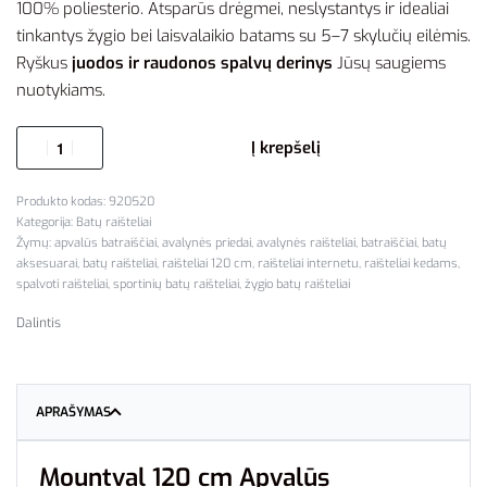
100% poliesterio. Atsparūs drėgmei, neslystantys ir idealiai
tinkantys žygio bei laisvalaikio batams su 5–7 skylučių eilėmis.
Ryškus
juodos ir raudonos spalvų derinys
Jūsų saugiems
nuotykiams.
Į krepšelį
920520
Kategorija:
Batų raišteliai
Žymų:
apvalūs batraiščiai
,
avalynės priedai
,
avalynės raišteliai
,
batraiščiai
,
batų
aksesuarai
,
batų raišteliai
,
raišteliai 120 cm
,
raišteliai internetu
,
raišteliai kedams
,
spalvoti raišteliai
,
sportinių batų raišteliai
,
žygio batų raišteliai
Dalintis
APRAŠYMAS
Mountval 120 cm Apvalūs