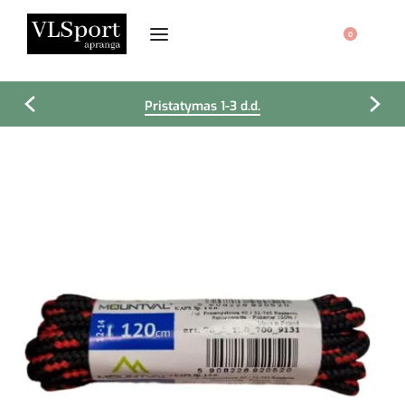
0
Pristatymas 1-3 d.d.