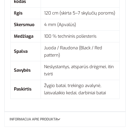
kodas
Ilgis
120 cm (skirta 5–7 skylučių poroms)
Skersmuo
4 mm (Apvalūs)
Medžiaga
100 % techninis poliesteris
Juoda / Raudona (Black / Red
Spalva
pattern)
Neslystantys, atsparūs drėgmei, itin
Savybės
tvirti
Žygio batai, trekingo avalynė,
Paskirtis
laisvalaikio kedai, darbiniai batai
INFORMACIJA APIE PRODUKTĄ