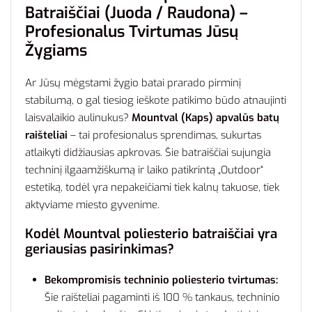
Batraiščiai (Juoda / Raudona) –
Profesionalus Tvirtumas Jūsų
Žygiams
Ar Jūsų mėgstami žygio batai prarado pirminį
stabilumą, o gal tiesiog ieškote patikimo būdo atnaujinti
laisvalaikio aulinukus?
Mountval (Kaps) apvalūs batų
raišteliai
– tai profesionalus sprendimas, sukurtas
atlaikyti didžiausias apkrovas. Šie batraiščiai sujungia
techninį ilgaamžiškumą ir laiko patikrintą „Outdoor“
estetiką, todėl yra nepakeičiami tiek kalnų takuose, tiek
aktyviame miesto gyvenime.
Kodėl Mountval poliesterio batraiščiai yra
geriausias pasirinkimas?
Bekompromisis techninio poliesterio tvirtumas:
Šie raišteliai pagaminti iš 100 % tankaus, techninio