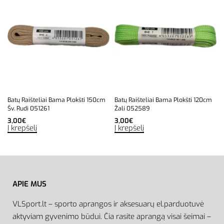
Batų Raišteliai Bama Plokšti 150cm
Batų Raišteliai Bama Plokšti 120cm
Šv. Rudi 051261
Žali 052589
3,00
€
3,00
€
Į krepšelį
Į krepšelį
APIE MUS
VLSport.lt – sporto aprangos ir aksesuarų el.parduotuvė
aktyviam gyvenimo būdui. Čia rasite aprangą visai šeimai –