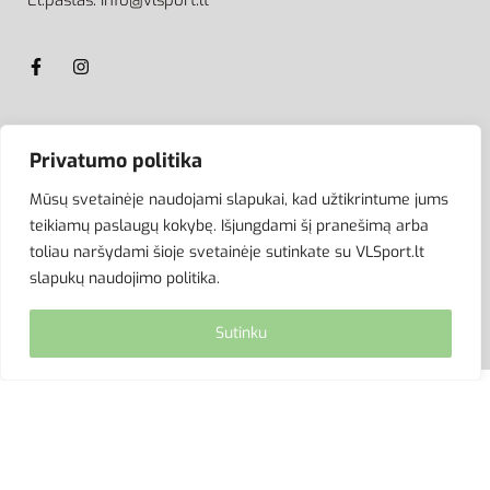
El.paštas: info@vlsport.lt
ATSISKAITYMAS
Privatumo politika
Mūsų svetainėje naudojami slapukai, kad užtikrintume jums
teikiamų paslaugų kokybę. Išjungdami šį pranešimą arba
toliau naršydami šioje svetainėje sutinkate su VLSport.lt
slapukų naudojimo politika.
Sutinku
© VLSport. 2026. Visos teisės saugomos.
Kopijuoti, platinti svetainės turinį be autorių sutikimo
griežtai draudžiama.