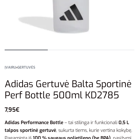
ĮVAIRU
›
GERTUVĖS
Adidas Gertuvė Balta Sportinė
Perf Bottle 500ml KD2785
7,95
€
Adidas Performance Bottle
– tai stilinga ir funkcionali
0,5 L
talpos sportinė gertuvė
, sukurta tiems, kurie vertina kokybę.
Pagaminta iš
100 % saugaus polietileno (be BPA)
, pasižymi