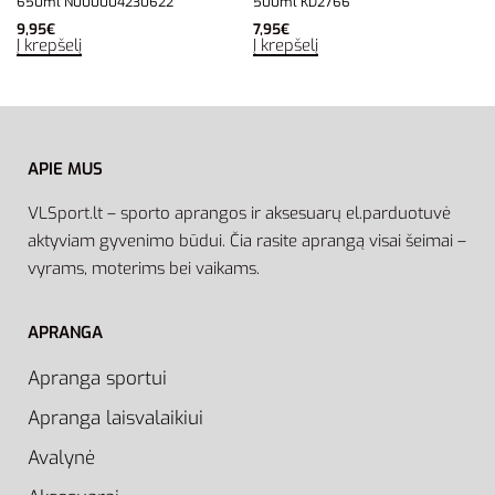
650ml N000004230622
500ml KD2766
9,95
€
7,95
€
Į krepšelį
Į krepšelį
APIE MUS
VLSport.lt – sporto aprangos ir aksesuarų el.parduotuvė
aktyviam gyvenimo būdui. Čia rasite aprangą visai šeimai –
vyrams, moterims bei vaikams.
APRANGA
Apranga sportui
Apranga laisvalaikiui
Avalynė