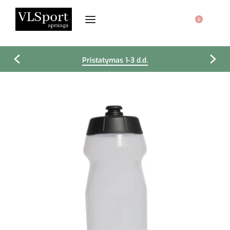
0
Pristatymas 1-3 d.d.