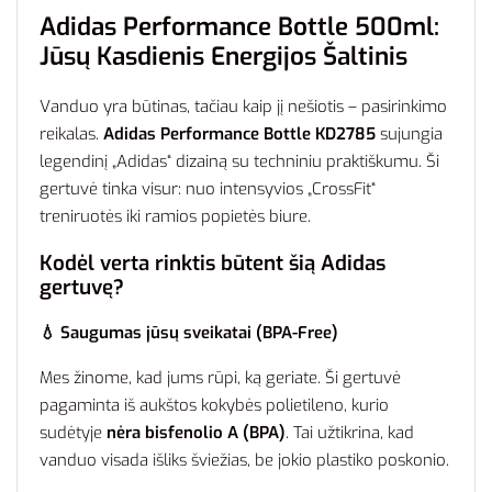
Adidas Performance Bottle 500ml:
Jūsų Kasdienis Energijos Šaltinis
Vanduo yra būtinas, tačiau kaip jį nešiotis – pasirinkimo
reikalas.
Adidas Performance Bottle KD2785
sujungia
legendinį „Adidas“ dizainą su techniniu praktiškumu. Ši
gertuvė tinka visur: nuo intensyvios „CrossFit“
treniruotės iki ramios popietės biure.
Kodėl verta rinktis būtent šią Adidas
gertuvę?
💧 Saugumas jūsų sveikatai (BPA-Free)
Mes žinome, kad jums rūpi, ką geriate. Ši gertuvė
pagaminta iš aukštos kokybės polietileno, kurio
sudėtyje
nėra bisfenolio A (BPA)
. Tai užtikrina, kad
vanduo visada išliks šviežias, be jokio plastiko poskonio.