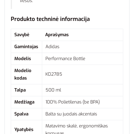
vėsus.
Produkto techninė informacija
Savybė
Aprašymas
Gamintojas
Adidas
Modelis
Performance Bottle
Modelio
KD2785
kodas
Talpa
500 ml
Medžiaga
100% Polietilenas (be BPA)
Spalva
Balta su juodais akcentais
Matavimo skalė, ergonomiškas
Ypatybės
korpusas