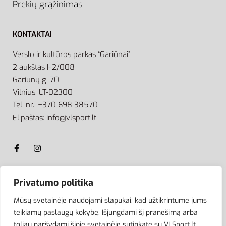
Prekių grąžinimas
KONTAKTAI
Verslo ir kultūros parkas “Gariūnai”
2 aukštas H2/008
Gariūnų g. 70,
Vilnius, LT-02300
Tel. nr.: +370 698 38570
El.paštas: info@vlsport.lt
Privatumo politika
ATSISKAITYMAS
Mūsų svetainėje naudojami slapukai, kad užtikrintume jums
teikiamų paslaugų kokybę. Išjungdami šį pranešimą arba
toliau naršydami šioje svetainėje sutinkate su VLSport.lt