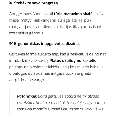
📊 Stebėkite savo progresą
Ant gertuvės šono esanti
tūrio matavimo skalė
leidžia
tiksliai matyti, kiek vandens jau išgėrėte. Tai puiki
motyvacija siekiant dienos hidracijos tikslų ar maišant
izotoninius gėrimus.
👐 Ergonomiškas ir apgalvotas dizainas
Gertuvės forma sukurta taip, kad ji neslystų iš delno net
ir tada, kai esate sušilę.
Platus užpildymo kaklelis
palengvina plovimą ir leidžia į vidų įmesti ledo kubelių,
o patogus ištraukiamas antgalis užtikrina greitą
atsigėrimą be vargo.
Patarimas:
Balta gertuvės spalva ne tik atrodo
estetiškai, bet ir mažiau kaista saulėje, lyginant su
tamsiais modeliais, todėl jūsų gėrimas ilgiau išliks