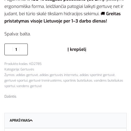
ergonomiška forma, leidžiančia patogiai laikyti gertuvę net ir
judant, bei tūrio skalė tiksliam hidracijos sekimui. 🚚
Greitas
pristatymas visoje Lietuvoje per 1–3 darbo dienas!
Spalva: balta.
Į krepšelį
KD2785
Kategorija:
Gertuvės
Žymos:
adidas gertuvė
,
adidas gertuvės internetu
,
adidas sportinė gertuvė
,
gertuvė sportui
,
gertuvė treniruotėms
,
sportinis buteliukas
,
vandens buteliukas
sportui
,
vandens gertuvė
Dalintis
APRAŠYMAS