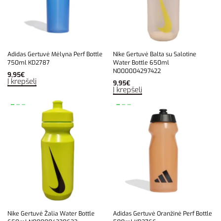
Adidas Gertuvė Mėlyna Perf Bottle
Nike Gertuvė Balta su Salotine
750ml KD2787
Water Bottle 650ml
N000004297422
9,95
€
Į krepšelį
9,95
€
Į krepšelį
Nike Gertuvė Žalia Water Bottle
Adidas Gertuvė Oranžinė Perf Bottle