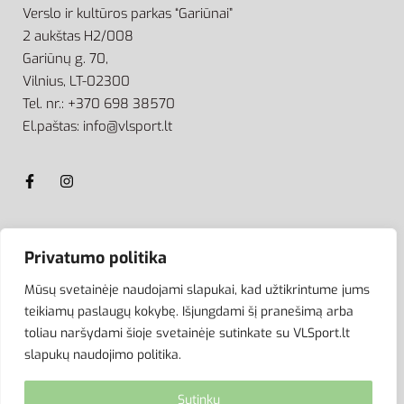
Verslo ir kultūros parkas “Gariūnai”
2 aukštas H2/008
Gariūnų g. 70,
Vilnius, LT-02300
Tel. nr.: +370 698 38570
El.paštas: info@vlsport.lt
ATSISKAITYMAS
Privatumo politika
Mūsų svetainėje naudojami slapukai, kad užtikrintume jums
teikiamų paslaugų kokybę. Išjungdami šį pranešimą arba
toliau naršydami šioje svetainėje sutinkate su VLSport.lt
slapukų naudojimo politika.
Sutinku