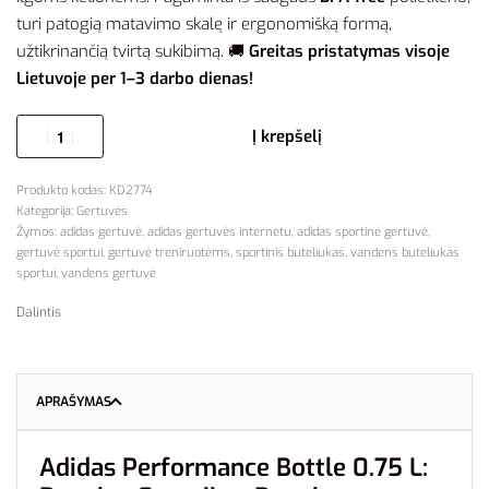
turi patogią matavimo skalę ir ergonomišką formą,
užtikrinančią tvirtą sukibimą. 🚚
Greitas pristatymas visoje
Lietuvoje per 1–3 darbo dienas!
Į krepšelį
KD2774
Kategorija:
Gertuvės
Žymos:
adidas gertuvė
,
adidas gertuvės internetu
,
adidas sportinė gertuvė
,
gertuvė sportui
,
gertuvė treniruotėms
,
sportinis buteliukas
,
vandens buteliukas
sportui
,
vandens gertuvė
Dalintis
APRAŠYMAS
Adidas Performance Bottle 0.75 L: