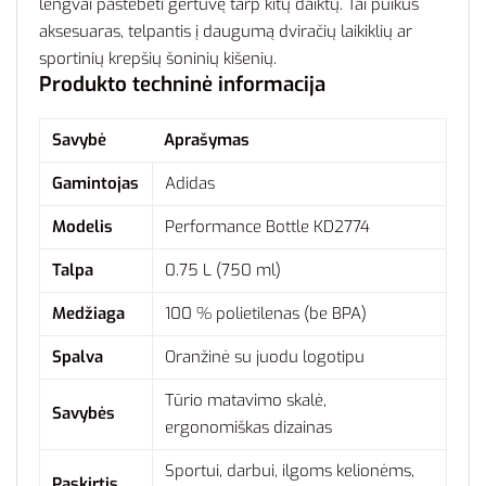
lengvai pastebėti gertuvę tarp kitų daiktų. Tai puikus
aksesuaras, telpantis į daugumą dviračių laikiklių ar
sportinių krepšių šoninių kišenių.
Produkto techninė informacija
Savybė
Aprašymas
Gamintojas
Adidas
Modelis
Performance Bottle KD2774
Talpa
0.75 L (750 ml)
Medžiaga
100 % polietilenas (be BPA)
Spalva
Oranžinė su juodu logotipu
Tūrio matavimo skalė,
Savybės
ergonomiškas dizainas
Sportui, darbui, ilgoms kelionėms,
Paskirtis