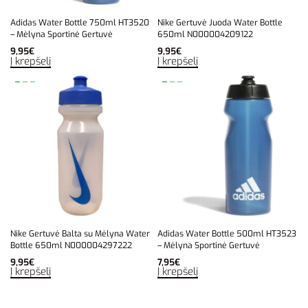
Adidas Water Bottle 750ml HT3520
Nike Gertuvė Juoda Water Bottle
– Mėlyna Sportinė Gertuvė
650ml N000004209122
9,95
€
9,95
€
Į krepšelį
Į krepšelį
Nike Gertuvė Balta su Mėlyna Water
Adidas Water Bottle 500ml HT3523
Bottle 650ml N000004297222
– Mėlyna Sportinė Gertuvė
9,95
€
7,95
€
Į krepšelį
Į krepšelį