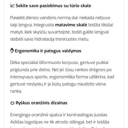
📈 Sekite savo pasiekimus su tūrio skale
Pasiekti dienos vandens normą dar niekada nebuvo
taip lengva. Integruota
matavimo skalė
leidžia tiksliai
matyti, kiek skysčių suvartojote, todėl galite lengvai
stebėti savo hidrataciją treniruotės metu.
✋ Ergonomika ir patogus valdymas
Dėka specialiai išformuoto korpuso, gertuvė puikiai
priglunda prie delno. Net jei Jūsų rankos drėgnos po
intensyvaus sporto, ergonomiška forma užtikrina, kad
gertuvė neslystų ir ja būtų patogu naudotis viena
ranka.
🍊 Ryškus oranžinis dizainas
Energinga oranžinė spalva ir kontrastingas juodas
Adidas logotipas ne tik atrodo stilingai, bet ir leidžia