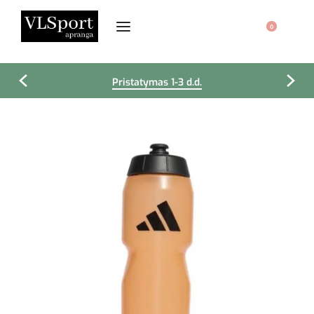
0
Pristatymas 1-3 d.d.