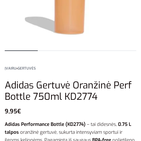
ĮVAIRU
›
GERTUVĖS
Adidas Gertuvė Oranžinė Perf
Bottle 750ml KD2774
9,95
€
Adidas Performance Bottle (KD2774)
– tai didesnės,
0.75 L
talpos
oranžinė gertuvė, sukurta intensyviam sportui ir
ilgoms kelionėms. Pagaminta iš saugaus
BPA-free
polietileno,