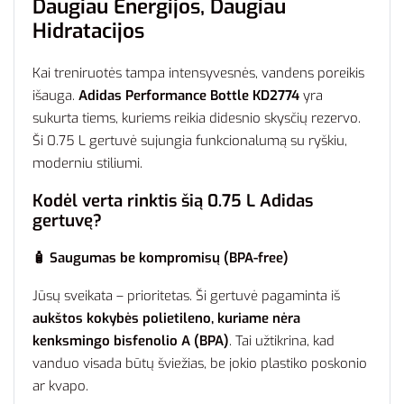
Daugiau Energijos, Daugiau
Hidratacijos
Kai treniruotės tampa intensyvesnės, vandens poreikis
išauga.
Adidas Performance Bottle KD2774
yra
sukurta tiems, kuriems reikia didesnio skysčių rezervo.
Ši 0.75 L gertuvė sujungia funkcionalumą su ryškiu,
moderniu stiliumi.
Kodėl verta rinktis šią 0.75 L Adidas
gertuvę?
🧴 Saugumas be kompromisų (BPA-free)
Jūsų sveikata – prioritetas. Ši gertuvė pagaminta iš
aukštos kokybės polietileno, kuriame nėra
kenksmingo bisfenolio A (BPA)
. Tai užtikrina, kad
vanduo visada būtų šviežias, be jokio plastiko poskonio
ar kvapo.