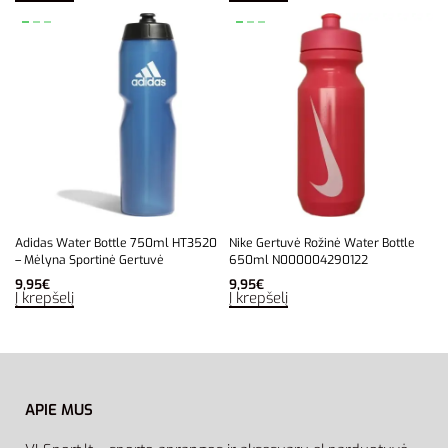
Adidas Water Bottle 750ml HT3520
Nike Gertuvė Rožinė Water Bottle
– Mėlyna Sportinė Gertuvė
650ml N000004290122
9,95
€
9,95
€
Į krepšelį
Į krepšelį
APIE MUS