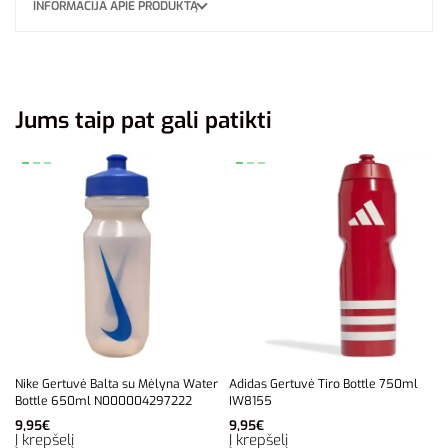
INFORMACIJA APIE PRODUKTĄ
Jums taip pat gali patikti
Nike Gertuvė Balta su Mėlyna Water
Adidas Gertuvė Tiro Bottle 750ml
Bottle 650ml N000004297222
IW8155
9,95
€
9,95
€
Į krepšelį
Į krepšelį