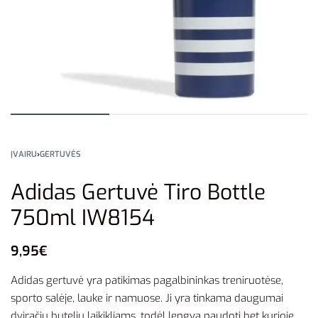
ĮVAIRU
›
GERTUVĖS
Adidas Gertuvė Tiro Bottle
750ml IW8154
9,95
€
Adidas gertuvė yra patikimas pagalbininkas treniruotėse,
sporto salėje, lauke ir namuose. Ji yra tinkama daugumai
dviračių butelių laikikliams, todėl lengva naudoti bet kurioje