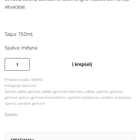
situacijoje.
Talpa: 750ml.
Spalva: mėlyna.
Į krepšelį
IW8154
Kategorija:
Gertuvės
Žymos:
adidas gertuvė
,
adidas gertuvės internetu
,
adidas sportinė gertuvė
,
gertuvė sportui
,
gertuvė treniruotėms
,
sportinis buteliukas
,
vandens buteliukas
sportui
,
vandens gertuvė
Dalintis