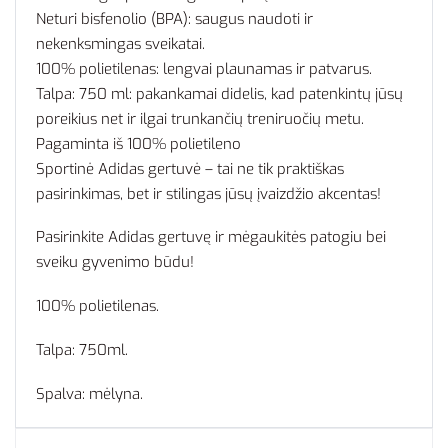
Neturi bisfenolio (BPA): saugus naudoti ir
nekenksmingas sveikatai.
100% polietilenas: lengvai plaunamas ir patvarus.
Talpa: 750 ml: pakankamai didelis, kad patenkintų jūsų
poreikius net ir ilgai trunkančių treniruočių metu.
Pagaminta iš 100% polietileno
Sportinė Adidas gertuvė – tai ne tik praktiškas
pasirinkimas, bet ir stilingas jūsų įvaizdžio akcentas!
Pasirinkite Adidas gertuvę ir mėgaukitės patogiu bei
sveiku gyvenimo būdu!
100% polietilenas.
Talpa: 750ml.
Spalva: mėlyna.