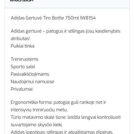
APRAŠYMAS
Adidas Gertuvė Tiro Bottle 750ml IW8154
Adidas gertuvė – patogus ir stilingas jūsų kasdienybės
atributas!
Puikiai tinka:
Treniruotėms
Sporto salei
Pasivaikščiojimams
Naudojimui namuose
Privalumai:
Ergonomiška forma: patogiai guli rankoje net ir
intensyvių treniruočių metu.
Tūrio matavimo skalė šone: leidžia lengvai kontroliuoti
suvartojamo skysčio kiekį.
Adidas logotipas: stilingas ir atpažįstamas dizainas.