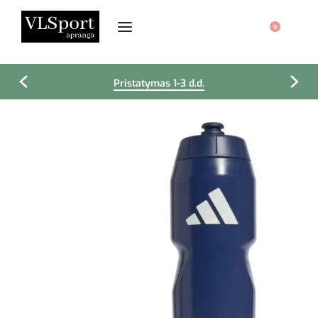
0
Pristatymas 1-3 d.d.