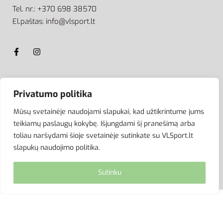
Tel. nr.: +370 698 38570
El.paštas: info@vlsport.lt
ATSISKAITYMAS
Privatumo politika
Mūsų svetainėje naudojami slapukai, kad užtikrintume jums
teikiamų paslaugų kokybę. Išjungdami šį pranešimą arba
toliau naršydami šioje svetainėje sutinkate su VLSport.lt
slapukų naudojimo politika.
Sutinku
© VLSport. 2026. Visos teisės saugomos.