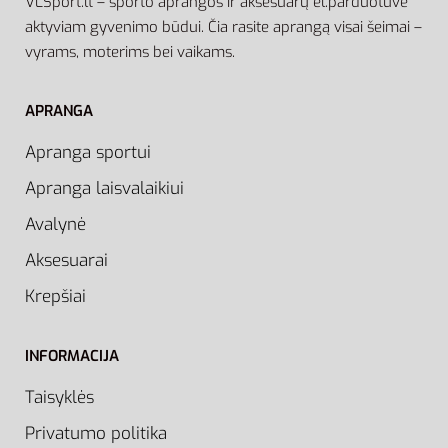
VLSport.lt – sporto aprangos ir aksesuarų el.parduotuvė
aktyviam gyvenimo būdui. Čia rasite aprangą visai šeimai –
vyrams, moterims bei vaikams.
APRANGA
Apranga sportui
Apranga laisvalaikiui
Avalynė
Aksesuarai
Krepšiai
INFORMACIJA
Taisyklės
Privatumo politika