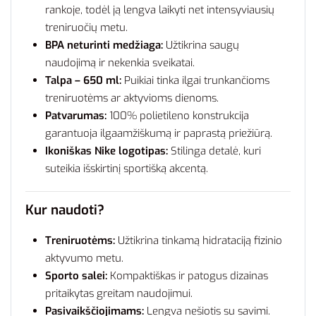
rankoje, todėl ją lengva laikyti net intensyviausių
treniruočių metu.
BPA neturinti medžiaga:
Užtikrina saugų
naudojimą ir nekenkia sveikatai.
Talpa – 650 ml:
Puikiai tinka ilgai trunkančioms
treniruotėms ar aktyvioms dienoms.
Patvarumas:
100% polietileno konstrukcija
garantuoja ilgaamžiškumą ir paprastą priežiūrą.
Ikoniškas Nike logotipas:
Stilinga detalė, kuri
suteikia išskirtinį sportišką akcentą.
Kur naudoti?
Treniruotėms:
Užtikrina tinkamą hidrataciją fizinio
aktyvumo metu.
Sporto salei:
Kompaktiškas ir patogus dizainas
pritaikytas greitam naudojimui.
Pasivaikščiojimams:
Lengva nešiotis su savimi.