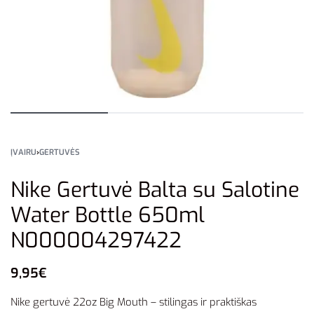
ĮVAIRU
›
GERTUVĖS
Nike Gertuvė Balta su Salotine
Water Bottle 650ml
N000004297422
9,95
€
Nike gertuvė 22oz Big Mouth – stilingas ir praktiškas