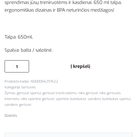
sprendimas jūsų treniruotėms ir kasdienai. 650 ml talpa,
ergonomiškas dizainas ir BPA neturinčios medžiagos!
Talpa: 650ml.
Spalva: balta / salotinė.
Į krepšelį
N000004297422
Kategorija:
Gertuvės
Žymos:
gertuvė sportui
,
gertuvė treniruotėms
,
nike gertuvė
,
nike gertuvės
internetu
,
nike sportinė gertuvė
,
sportinis buteliukas
,
vandens buteliukas sportui
,
vandens gertuvė
Dalintis