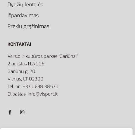
Dydžių lentelės
Išpardavimas
Prekių grąžinimas
KONTAKTAI
Verslo ir kultūros parkas “Gariūnai”
2 aukštas H2/008
Gariūnų g. 70,
Vilnius, LT-02300
Tel. nr.: +370 698 38570
El.paštas: info@vlsport.lt
ATSISKAITYMAS