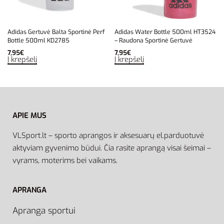
Adidas Gertuvė Balta Sportinė Perf
Adidas Water Bottle 500ml HT3524
Bottle 500ml KD2785
– Raudona Sportinė Gertuvė
7,95
€
7,95
€
Į krepšelį
Į krepšelį
APIE MUS
VLSport.lt – sporto aprangos ir aksesuarų el.parduotuvė
aktyviam gyvenimo būdui. Čia rasite aprangą visai šeimai –
vyrams, moterims bei vaikams.
APRANGA
Apranga sportui