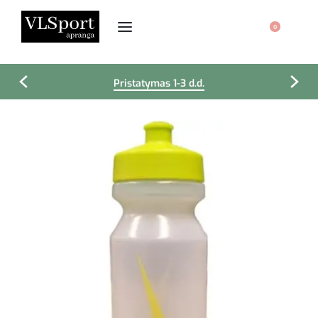
0
Pristatymas 1-3 d.d.