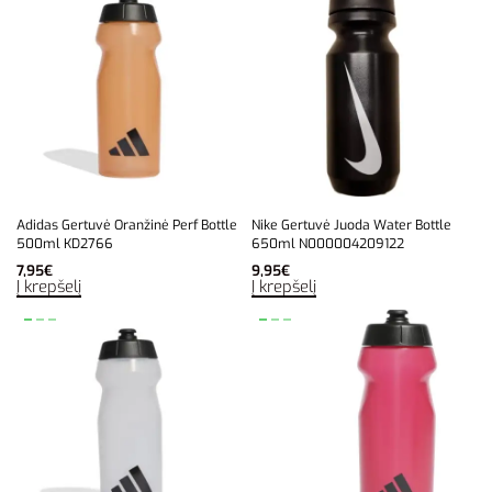
Adidas Gertuvė Oranžinė Perf Bottle
Nike Gertuvė Juoda Water Bottle
500ml KD2766
650ml N000004209122
7,95
€
9,95
€
Į krepšelį
Į krepšelį