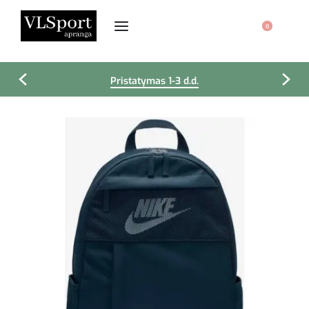
0
Pristatymas 1-3 d.d.