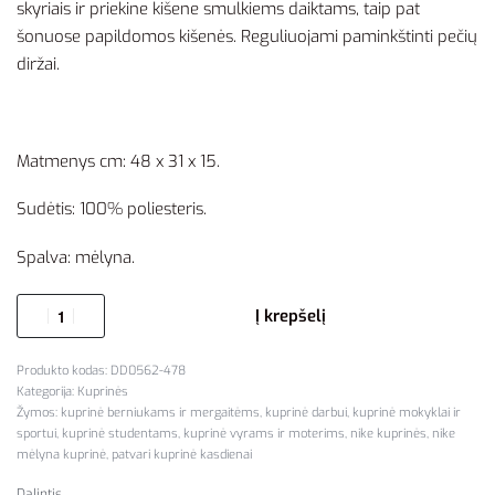
skyriais ir priekine kišene smulkiems daiktams, taip pat
šonuose papildomos kišenės. Reguliuojami paminkštinti pečių
diržai.
Matmenys cm: 48 x 31 x 15.
Sudėtis: 100% poliesteris.
Spalva: mėlyna.
Į krepšelį
DD0562-478
Kategorija:
Kuprinės
Žymos:
kuprinė berniukams ir mergaitėms
,
kuprinė darbui
,
kuprinė mokyklai ir
sportui
,
kuprinė studentams
,
kuprinė vyrams ir moterims
,
nike kuprinės
,
nike
mėlyna kuprinė
,
patvari kuprinė kasdienai
Dalintis