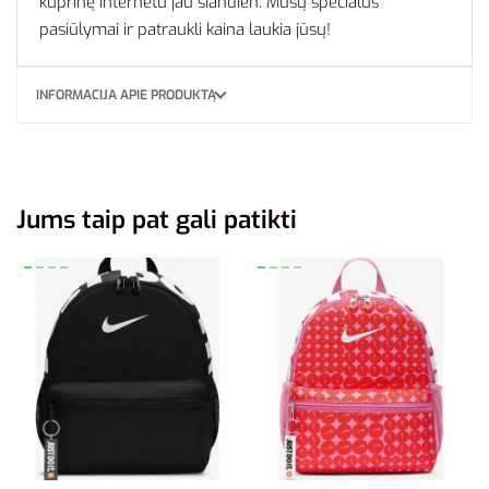
kuprinę internetu jau šiandien. Mūsų specialūs
pasiūlymai ir patraukli kaina laukia jūsų!
INFORMACIJA APIE PRODUKTĄ
Jums taip pat gali patikti