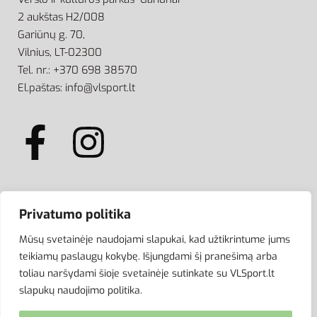
2 aukštas H2/008
Gariūnų g. 70,
Vilnius, LT-02300
Tel. nr.: +370 698 38570
El.paštas: info@vlsport.lt
ATSISKAITYMAS
Privatumo politika
Mūsų svetainėje naudojami slapukai, kad užtikrintume jums
teikiamų paslaugų kokybę. Išjungdami šį pranešimą arba
toliau naršydami šioje svetainėje sutinkate su VLSport.lt
slapukų naudojimo politika.