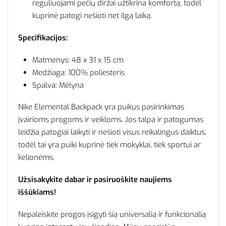
reguliuojami pečių diržai užtikrina komfortą, todėl
kuprinė patogi nešioti net ilgą laiką.
Specifikacijos:
Matmenys: 48 x 31 x 15 cm
Medžiaga: 100% poliesteris
Spalva: Mėlyna
Nike Elemental Backpack yra puikus pasirinkimas
įvairioms progoms ir veikloms. Jos talpa ir patogumas
leidžia patogiai laikyti ir nešioti visus reikalingus daiktus,
todėl tai yra puiki kuprinė tiek mokyklai, tiek sportui ar
kelionėms.
Užsisakykite dabar ir pasiruoškite naujiems
iššūkiams!
Nepaleiskite progos įsigyti šią universalią ir funkcionalią