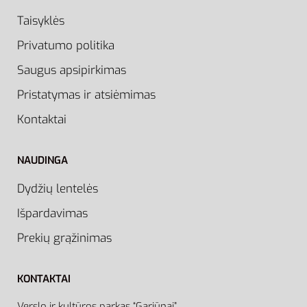
Taisyklės
Privatumo politika
Saugus apsipirkimas
Pristatymas ir atsiėmimas
Kontaktai
NAUDINGA
Dydžių lentelės
Išpardavimas
Prekių grąžinimas
KONTAKTAI
Verslo ir kultūros parkas “Gariūnai”