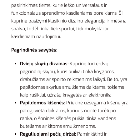
pasirinkimas tiems, kurie ieško universalaus ir
funkcionalaus sprendimo kasdieniams poreikiams. Ši
kuprinė pasižymi klasikinio dizaino elegancija ir mėlyna
spalva, todėl tinka tiek sportui, tiek mokyklai ar
kasdieniam naudojimui.
Pagrindinės savybės:
Dviejų skyrių dizainas:
Kuprinė turi erdvų
pagrindinį skyrių, kuris puikiai tinka knygoms,
drabužiams ar sporto reikmenims laikyti. Be to, yra
papildomas skyrius smulkiems daiktams, tokiems
kaip rašikliai, užrašų knygelės ar elektronika.
Papildomos kišenės:
Priekinė užsegama kišenė yra
patogi vieta daiktams, kuriuos norite turėti po
ranka, o šoninės kišenės puikiai tinka vandens
buteliams ar kitoms smulkmenoms.
Reguliuojami pečių diržai:
Paminkštinti ir