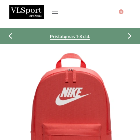
0
Pristatymas 1-3 d.d.