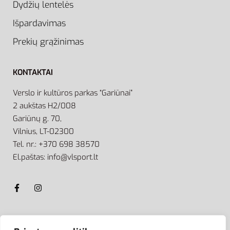
Dydžių lentelės
Išpardavimas
Prekių grąžinimas
KONTAKTAI
Verslo ir kultūros parkas “Gariūnai”
2 aukštas H2/008
Gariūnų g. 70,
Vilnius, LT-02300
Tel. nr.: +370 698 38570
El.paštas: info@vlsport.lt
ATSISKAITYMAS