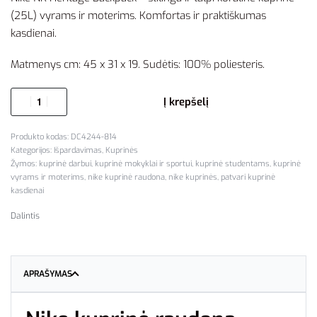
(25L) vyrams ir moterims. Komfortas ir praktiškumas
kasdienai.
Matmenys cm: 45 x 31 x 19. Sudėtis: 100% poliesteris.
Į krepšelį
DC4244-814
Kategorijos:
Išpardavimas
,
Kuprinės
Žymos:
kuprinė darbui
,
kuprinė mokyklai ir sportui
,
kuprinė studentams
,
kuprinė
vyrams ir moterims
,
nike kuprinė raudona
,
nike kuprinės
,
patvari kuprinė
kasdienai
Dalintis
APRAŠYMAS