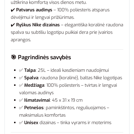
užtikrina komfortą visos dienos metu.
✔️
Patvarus audinys
– 100% poliesteris atsparus
dėvėjimui ir lengvai prižiūrimas.
✔️
Ryškus Nike dizainas
– elegantiška koralinė raudona
spalva su subtiliu logotipu puikiai dera prie įvairios
aprangos.
🎯
Pagrindinės savybės
✅
Talpa
: 25L – ideali kasdieniam naudojimui
✅
Spalva
: raudona (koralinė), baltas Nike logotipas
✅
Medžiaga
: 100% poliesteris – tvirtas ir lengvai
valomas audinys
✅
Išmatavimai
: 45 x 31 x 19 cm
✅
Petnešos
: paminkštintos, reguliuojamos –
maksimalus komfortas
✅
Unisex
dizainas – tinka vyrams ir moterims