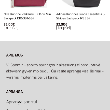
Nike Kuprinė Vaikams JDI Kids’ Mini
Adidas Kuprinės Juoda Essentials 3-
Backpack DR6091-634
Stripes Backpack IP9884
32,00
€
32,00
€
Į krepšelį
Į krepšelį
APIE MUS
VLSport.lt – sporto aprangos ir aksesuarų el.parduotuvė
aktyviam gyvenimo būdui. Čia rasite aprangą visai šeimai –
vyrams, moterims bei vaikams.
APRANGA
Apranga sportui