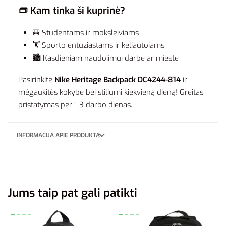
👝
Kam tinka ši kuprinė?
🎒 Studentams ir moksleiviams
🏋️ Sporto entuziastams ir keliautojams
🏙️ Kasdieniam naudojimui darbe ar mieste
Pasirinkite
Nike Heritage Backpack DC4244-814
ir
mėgaukitės kokybe bei stiliumi kiekvieną dieną! Greitas
pristatymas per 1-3 darbo dienas.
INFORMACIJA APIE PRODUKTĄ
Jums taip pat gali patikti