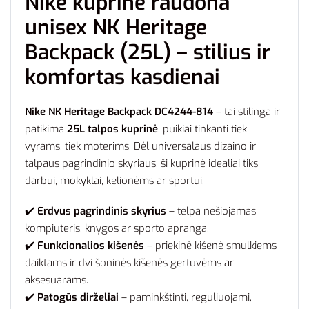
Nike kuprinė raudona
unisex NK Heritage
Backpack (25L) – stilius ir
komfortas kasdienai
Nike NK Heritage Backpack DC4244-814
– tai stilinga ir
patikima
25L talpos kuprinė
, puikiai tinkanti tiek
vyrams, tiek moterims. Dėl universalaus dizaino ir
talpaus pagrindinio skyriaus, ši kuprinė idealiai tiks
darbui, mokyklai, kelionėms ar sportui.
✔️
Erdvus pagrindinis skyrius
– telpa nešiojamas
kompiuteris, knygos ar sporto apranga.
✔️
Funkcionalios kišenės
– priekinė kišenė smulkiems
daiktams ir dvi šoninės kišenės gertuvėms ar
aksesuarams.
✔️
Patogūs dirželiai
– paminkštinti, reguliuojami,