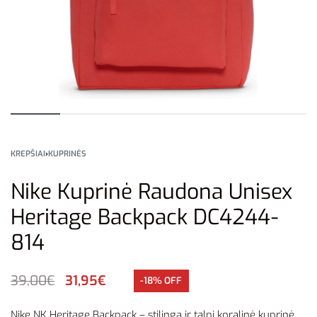
KREPŠIAI
›
KUPRINĖS
Nike Kuprinė Raudona Unisex
Heritage Backpack DC4244-
814
39,00
€
31,95
€
-18% OFF
Nike NK Heritage Backpack – stilinga ir talpi koralinė kuprinė