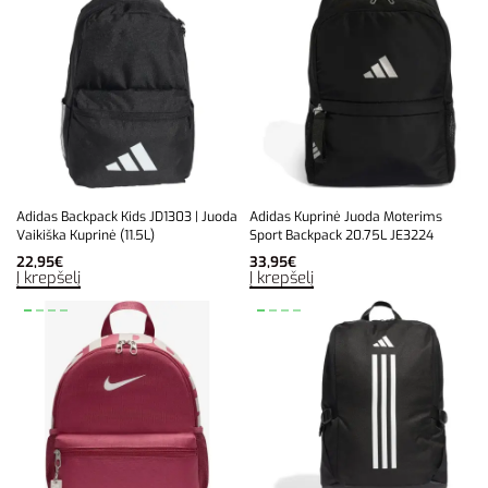
Adidas Backpack Kids JD1303 | Juoda
Adidas Kuprinė Juoda Moterims
Vaikiška Kuprinė (11.5L)
Sport Backpack 20.75L JE3224
22,95
€
33,95
€
Į krepšelį
Į krepšelį