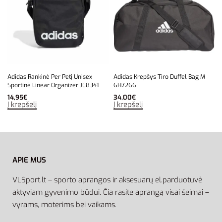
Adidas Rankinė Per Petį Unisex
Adidas Krepšys Tiro Duffel Bag M
Sportinė Linear Organizer JE8341
GH7266
14,95
€
34,00
€
Į krepšelį
Į krepšelį
APIE MUS
VLSport.lt – sporto aprangos ir aksesuarų el.parduotuvė
aktyviam gyvenimo būdui. Čia rasite aprangą visai šeimai –
vyrams, moterims bei vaikams.