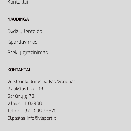
Kontaktai
NAUDINGA
Dydžių lentelės
Išpardavimas
Prekių grąžinimas
KONTAKTAI
Verslo ir kultūros parkas “Gariūnai”
2 aukštas H2/008
Gariūnų g. 70,
Vilnius, LT-02300
Tel. nr.: +370 698 38570
El.paštas: info@vlsport.lt