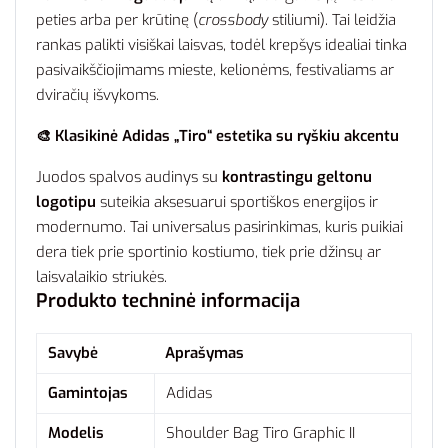
peties arba per krūtinę (
crossbody
stiliumi). Tai leidžia
rankas palikti visiškai laisvas, todėl krepšys idealiai tinka
pasivaikščiojimams mieste, kelionėms, festivaliams ar
dviračių išvykoms.
🎨 Klasikinė Adidas „Tiro“ estetika su ryškiu akcentu
Juodos spalvos audinys su
kontrastingu geltonu
logotipu
suteikia aksesuarui sportiškos energijos ir
modernumo. Tai universalus pasirinkimas, kuris puikiai
dera tiek prie sportinio kostiumo, tiek prie džinsų ar
laisvalaikio striukės.
Produkto techninė informacija
Savybė
Aprašymas
Gamintojas
Adidas
Modelis
Shoulder Bag Tiro Graphic II