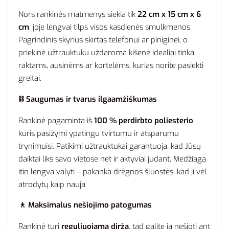
Nors rankinės matmenys siekia tik
22 cm x 15 cm x 6
cm
, joje lengvai tilps visos kasdienės smulkmenos.
Pagrindinis skyrius skirtas telefonui ar piniginei, o
priekinė užtrauktuku uždaroma kišenė idealiai tinka
raktams, ausinėms ar kortelėms, kurias norite pasiekti
greitai.
⛓️ Saugumas ir tvarus ilgaamžiškumas
Rankinė pagaminta iš
100 % perdirbto poliesterio
,
kuris pasižymi ypatingu tvirtumu ir atsparumu
trynimuisi. Patikimi užtrauktukai garantuoja, kad Jūsų
daiktai liks savo vietose net ir aktyviai judant. Medžiagą
itin lengva valyti – pakanka drėgnos šluostės, kad ji vėl
atrodytų kaip nauja.
🚶 Maksimalus nešiojimo patogumas
Rankinė turi
reguliuojamą diržą
, tad galite ją nešioti ant