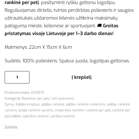
rankinė per petį
, pasižyminti ryškiu geltonu logotipu.
Reguliuojamas dirželis, tvirtas perdirbtas poliesteris ir saugios
užtrauktukais uždaromos kišenės užtikrina maksimalų
patogumą mieste, kelionėse ar sportuojant. 🚚
Greitas
pristatymas visoje Lietuvoje per 1–3 darbo dienas!
Matmenys: 22cm X 15cm X 6cm
Sudėtis: 100% poliesteris. Spalva: juoda, logotipas geltonas.
Į krepšelį
KD9879
Kategorija:
Rankinės per petį / ant juosmens
Žymų:
Adidas krepšys
,
adidas rankinė
,
adidas rankinė moterims
,
adidas rankinė
vyrams
,
juoda rankinė vyrams
,
moteriška rankinė
,
rankinė per petį
,
rankinė per
petį adidas
,
sportinė rankinė
,
vyriška rankinė
Dalintis