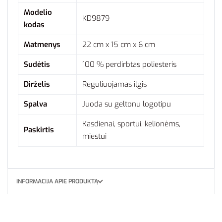
Modelio
KD9879
kodas
Matmenys
22 cm x 15 cm x 6 cm
Sudėtis
100 % perdirbtas poliesteris
Dirželis
Reguliuojamas ilgis
Spalva
Juoda su geltonu logotipu
Kasdienai, sportui, kelionėms,
Paskirtis
miestui
INFORMACIJA APIE PRODUKTĄ