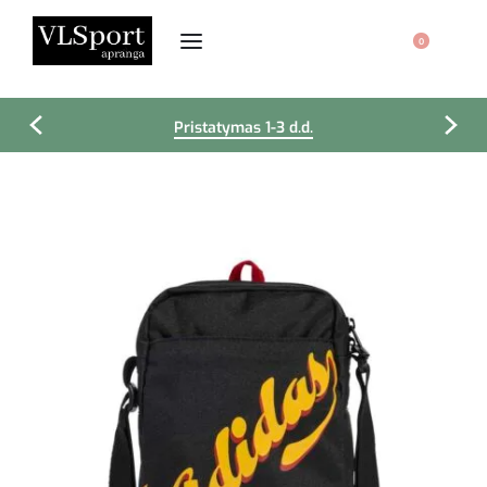
0
Pristatymas 1-3 d.d.