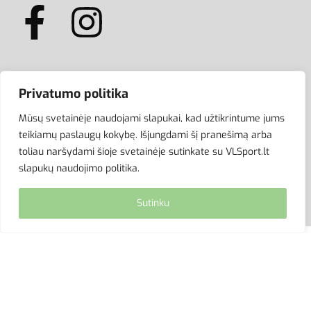
ATSISKAITYMAS
Privatumo politika
Mūsų svetainėje naudojami slapukai, kad užtikrintume jums
teikiamų paslaugų kokybę. Išjungdami šį pranešimą arba
toliau naršydami šioje svetainėje sutinkate su VLSport.lt
slapukų naudojimo politika.
Sutinku
© VLSport. 2026. Visos teisės saugomos.
Kopijuoti, platinti svetainės turinį be autorių sutikimo
griežtai draudžiama.