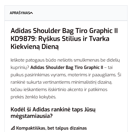
APRAŠYMAS
Adidas Shoulder Bag Tiro Graphic II
KD9879: Ryškus Stilius ir Tvarka
Kiekvieną Dieną
Ieškote patogaus būdo nešiotis smulkmenas be didelių
kuprinių?
Adidas Shoulder Bag Tiro Graphic II
– tai
puikus pasirinkimas vyrams, moterims ir paaugliams. Ši
rankinė sukurta vertinantiems minimalistinį dizainą,
tačiau ieškantiems išskirtinio akcento ir patikimos
prekės ženklo kokybės.
Kodėl ši Adidas rankinė taps Jūsų
mėgstamiausia?
📐 Kompaktiškas, bet talpus dizainas