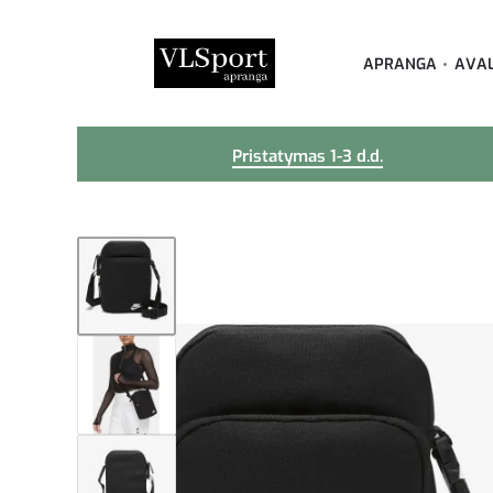
APRANGA
AVA
Pristatymas 1-3 d.d.