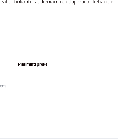
idealiai tinkanti kasdieniam naudojimui ar keliaujant.
Prisiminti prekę
mens