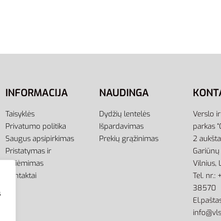
INFORMACIJA
NAUDINGA
KONT
Taisyklės
Dydžių lentelės
Verslo i
Privatumo politika
Išpardavimas
parkas “
Saugus apsipirkimas
Prekių grąžinimas
2 aukšt
Pristatymas ir
Gariūnų 
atsiėmimas
Vilnius,
Kontaktai
Tel. nr.
38570
s
El.paštas
info@vls