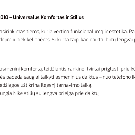
10 – Universalus Komfortas ir Stilius
asirinkimas tiems, kurie vertina funkcionalumą ir estetiką. Pa
ojimui, tiek kelionėms. Sukurta taip, kad daiktai būtų lengvai 
smeninį komfortą, leidžiantis rankinei tvirtai priglusti prie k
 padeda saugiai laikyti asmeninius daiktus – nuo telefono ik
džiagos užtikrina ilgesnį tarnavimo laiką.
gia Nike stilių su lengva prieiga prie daiktų.