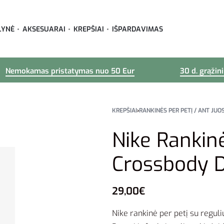
LYNĖ
AKSESUARAI
KREPŠIAI
IŠPARDAVIMAS
Nemokamas pristatymas nuo 50 Eur
30 d. grąžin
KREPŠIAI
›
RANKINĖS PER PETĮ / ANT JU
Nike Rankinė
Crossbody 
29,00
€
Nike rankinė per petį su reguli