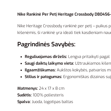
Nike Rankinė Per Petį Heritage Crossbody DB0456-0
Nike Heritage Crossbody rankinė per petį – puikus p
kišenėmis, ši rankinė yra ideali tiek kasdieniam naud
Pagrindinės Savybės:
Reguliuojamas dirželis:
Lengva pritaikyti pagal a
Saugi daiktų laikymo vieta:
Užtraukiamos kišenės
Ilgaamžiškumas:
Aukštos kokybės, patvarios me
Stilius ir patogumas:
Ergonomiškas dizainas sujun
Matmenys:
24 x 17 x 8 cm
Sudėtis:
100% poliesteris
Spalva:
Juoda, logotipas baltas