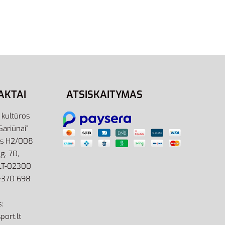
AKTAI
ATSISKAITYMAS
r kultūros
Gariūnai”
as H2/008
g. 70,
 LT-02300
: +370 698
:
port.lt