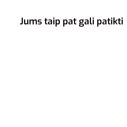
Jums taip pat gali patikti
Adidas 
Sportin
17,95
€
Į krepšel