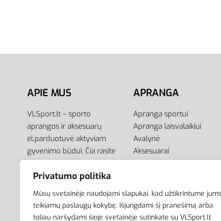
Nike Rankinė Ant Juosmens
Heritage Waistpack DB0490-034
29,00
€
Į krepšelį
APIE MUS
APRANGA
VLSport.lt – sporto
Apranga sportui
aprangos ir aksesuarų
Apranga laisvalaikiui
el.parduotuvė aktyviam
Avalynė
gyvenimo būdui. Čia rasite
Aksesuarai
aprangą visai šeimai –
Krepšiai
Privatumo politika
vyrams, moterims bei
vaikams.
Mūsų svetainėje naudojami slapukai, kad užtikrintume jum
teikiamų paslaugų kokybę. Išjungdami šį pranešimą arba
toliau naršydami šioje svetainėje sutinkate su VLSport.lt