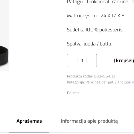
Patogi ir funkcionali rankinė, 
Matmenys cm: 24 X 17 X 8.
Sudėtis: 100% poliesteris
Spalva: juoda / balta.
Į krepšelį
DB0456-010
Kategorija:
Rankinės per petį / ant juos
Dalintis
Aprašymas
Informacija apie produktą