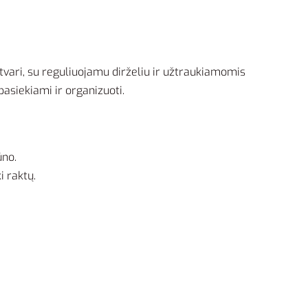
tvari, su reguliuojamu dirželiu ir užtraukiamomis
pasiekiami ir organizuoti.
ūno.
i raktų.