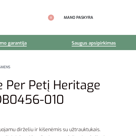
MANO PASKYRA
0
imo garantija
Saugus apsipirkimas
OSMENS
 Per Petį Heritage
DB0456-010
uojamu dirželiu ir kišenėmis su užtrauktukais.