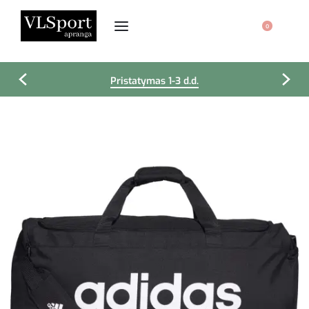
0
Pristatymas 1-3 d.d.