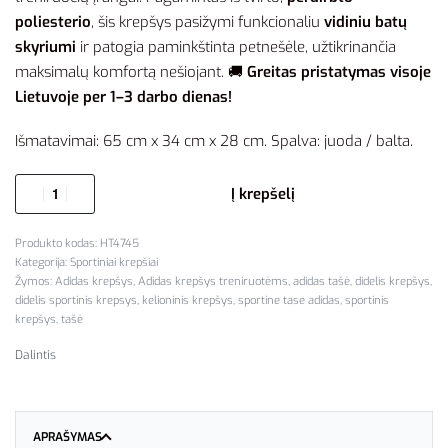
poliesterio
, šis krepšys pasižymi funkcionaliu
vidiniu batų
skyriumi
ir patogia paminkštinta petnešėle, užtikrinančia
maksimalų komfortą nešiojant. 🚚
Greitas pristatymas visoje
Lietuvoje per 1–3 darbo dienas!
Išmatavimai: 65 cm x 34 cm x 28 cm. Spalva: juoda / balta.
Į krepšelį
HT4745
Kategorija:
Sportiniai krepšiai
Žymos:
Adidas krepšys
,
Adidas krepšys treniruotėms
,
adidas tašė
,
didelis krepšys
,
didelis sportinis krepsys
,
kelioninis krepšys
,
sportine tase adidas
,
sportinis
krepšys
,
tašė
Dalintis
APRAŠYMAS