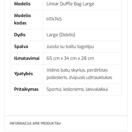
Modelis
Linear Duffle Bag Large
Modelio
HT4745
kodas
Dydis
Large (Didelis)
Spalva
Juoda su baltu logotipu
Išmatavimai
65 cm x 34 cm x 28 cm
Vidinis batų skyrius, perdirbtas
Ypatybės
poliesteris, dvipusis užtrauktukas
Pritaikymas
Sportui, kelionėms, laisvalaikiui
INFORMACIJA APIE PRODUKTĄ