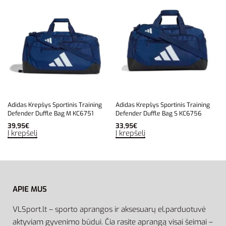
Adidas Krepšys Sportinis Training
Adidas Krepšys Sportinis Training
Defender Duffle Bag M KC6751
Defender Duffle Bag S KC6756
39,95
€
33,95
€
Į krepšelį
Į krepšelį
APIE MUS
VLSport.lt – sporto aprangos ir aksesuarų el.parduotuvė
aktyviam gyvenimo būdui. Čia rasite aprangą visai šeimai –