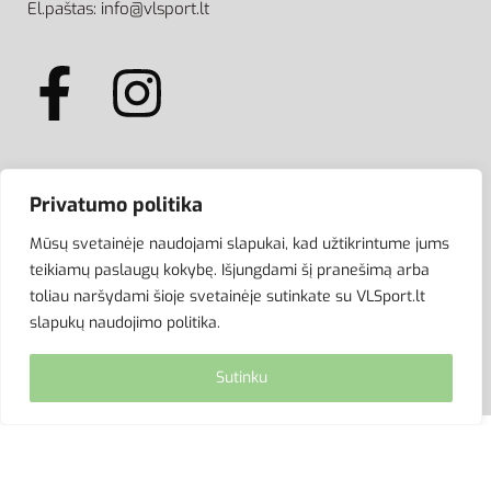
El.paštas: info@vlsport.lt
ATSISKAITYMAS
Privatumo politika
Mūsų svetainėje naudojami slapukai, kad užtikrintume jums
teikiamų paslaugų kokybę. Išjungdami šį pranešimą arba
toliau naršydami šioje svetainėje sutinkate su VLSport.lt
slapukų naudojimo politika.
Sutinku
© VLSport. 2026. Visos teisės saugomos.