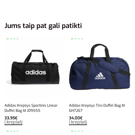
Jums taip pat gali patikti
Adidas Krepšys Sportinis Linear
Adidas Krepšys Tiro Duffel Bag M
Duffel Bag M JD9555
GH7267
33,95
€
34,00
€
Į krepšelį
Į krepšelį