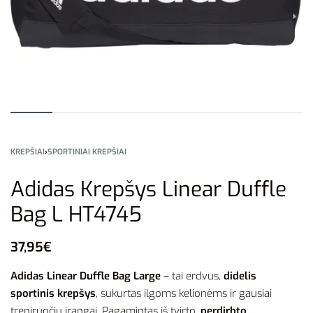
KREPŠIAI
›
SPORTINIAI KREPŠIAI
Adidas Krepšys Linear Duffle
Bag L HT4745
37,95
€
Adidas Linear Duffle Bag Large
– tai erdvus,
didelis
sportinis krepšys
, sukurtas ilgoms kelionėms ir gausiai
treniruočių įrangai. Pagamintas iš tvirto,
perdirbto