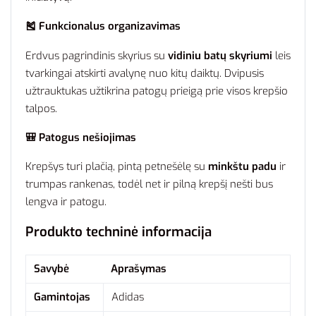
🎽 Funkcionalus organizavimas
Erdvus pagrindinis skyrius su
vidiniu batų skyriumi
leis
tvarkingai atskirti avalynę nuo kitų daiktų. Dvipusis
užtrauktukas užtikrina patogų prieigą prie visos krepšio
talpos.
🎒 Patogus nešiojimas
Krepšys turi plačią, pintą petnešėlę su
minkštu padu
ir
trumpas rankenas, todėl net ir pilną krepšį nešti bus
lengva ir patogu.
Produkto techninė informacija
Savybė
Aprašymas
Gamintojas
Adidas