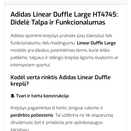
Adidas Linear Duffle Large HT4745:
Didelė Talpa ir Funkcionalumas
Adidas sportinis krepšys pranoks jūsų lūkesčius tiek
funkcionalumu, tiek madingumu.
Linear Duffle Large
modelis yra idealus pasirinkimas tiems, kurie ieško
patikimo, talpaus ir stilingo krepšio ilgoms išvykoms ar
intensyviam sportui.
Kodėl verta rinktis Adidas Linear Duffle
krepšį?
🧵 Tvari ir tvirta konstrukcija
Krepšys pagamintas iš tvirto, lengvai valomo ir
perdirbto poliesterio
. Tai užtikrina ne tik atsparumą
dėvėjimuisi, bet ir prisideda prie aplinkosaugos
iniciatyvų.