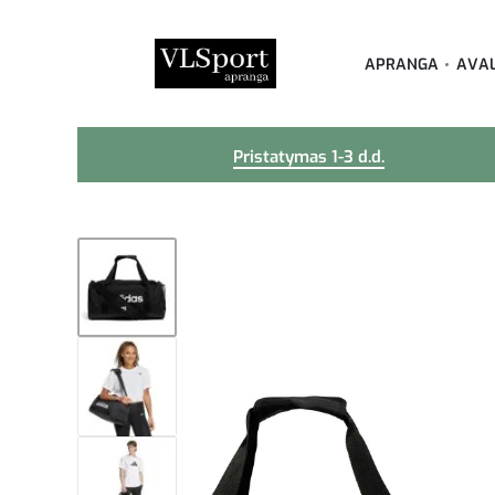
APRANGA
AVA
Pristatymas 1-3 d.d.