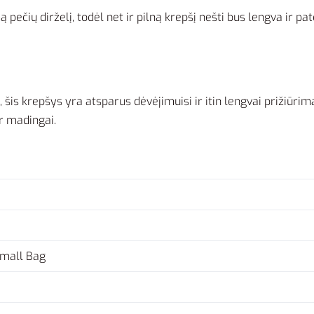
 pečių dirželį, todėl net ir pilną krepšį nešti bus lengva ir pa
s krepšys yra atsparus dėvėjimuisi ir itin lengvai prižiūrimas
ir madingai.
Small Bag