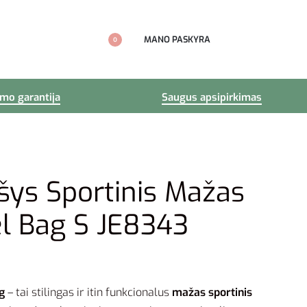
MANO PASKYRA
0
imo garantija
Saugus apsipirkimas
šys Sportinis Mažas
el Bag S JE8343
ag
– tai stilingas ir itin funkcionalus
mažas sportinis