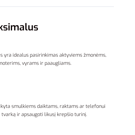
aksimalus
s yra idealus pasirinkimas aktyviems žmonėms,
 moterims, vyrams ir paaugliams.
itaikyta smulkiems daiktams, raktams ar telefonui
varką ir apsaugoti likusį krepšio turinį.