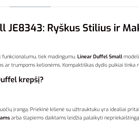
ll JE8343: Ryškus Stilius ir M
ek funkcionalumu, tiek madingumu.
Linear Duffel Small
modeli
ėms ar trumpoms kelionėms. Kompaktiškas dydis puikiai tinka
Duffel krepšį?
ruočių įrangą. Priekinė kišenė su užtrauktuku yra idealiai pr
atams
arba šlapiems daiktams leidžia palaikyti nepriekaištingą t