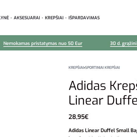
LYNĖ
AKSESUARAI
KREPŠIAI
IŠPARDAVIMAS
Nemokamas pristatymas nuo 50 Eur
30 d. grąžin
KREPŠIAI
›
SPORTINIAI KREPŠIAI
Adidas Krep
Linear Duff
28,95
€
Adidas Linear Duffel Small B