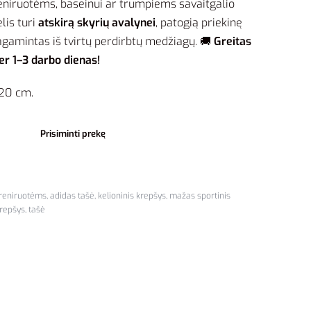
 treniruotėms, baseinui ar trumpiems savaitgalio
is turi
atskirą skyrių avalynei
, patogią priekinę
amintas iš tvirtų perdirbtų medžiagų. 🚚
Greitas
er 1–3 darbo dienas!
 20 cm.
Prisiminti prekę
treniruotėms
,
adidas tašė
,
kelioninis krepšys
,
mažas sportinis
krepšys
,
tašė