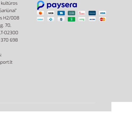
r kultūros
Gariūnai”
as H2/008
g. 70,
 LT-02300
: +370 698
:
port.lt
site by eworks