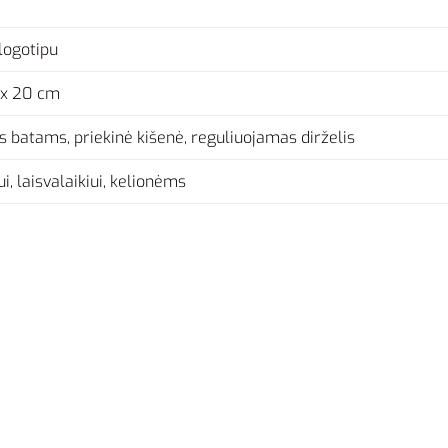
logotipu
 x 20 cm
s batams, priekinė kišenė, reguliuojamas dirželis
i, laisvalaikiui, kelionėms