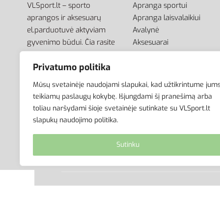
VLSport.lt – sporto
Apranga sportui
aprangos ir aksesuarų
Apranga laisvalaikiui
el.parduotuvė aktyviam
Avalynė
gyvenimo būdui. Čia rasite
Aksesuarai
aprangą visai šeimai –
Krepšiai
Privatumo politika
vyrams, moterims bei
vaikams.
Mūsų svetainėje naudojami slapukai, kad užtikrintume jum
teikiamų paslaugų kokybę. Išjungdami šį pranešimą arba
toliau naršydami šioje svetainėje sutinkate su VLSport.lt
slapukų naudojimo politika.
Sutinku
© VLSport. 2026. Visos teisės saugomos.
Kopijuoti, platinti svetainės turinį be autorių suti