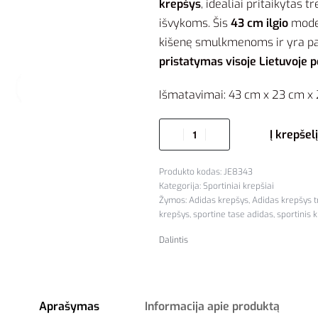
krepšys
, idealiai pritaikytas
išvykoms. Šis
43 cm ilgio
model
kišenę smulkmenoms ir yra pag
pristatymas visoje Lietuvoje p
Išmatavimai: 43 cm x 23 cm x
Į krepšelį
JE8343
Kategorija:
Sportiniai krepšiai
Žymos:
Adidas krepšys
,
Adidas krepšys 
krepšys
,
sportine tase adidas
,
sportinis 
Dalintis
Aprašymas
Informacija apie produktą