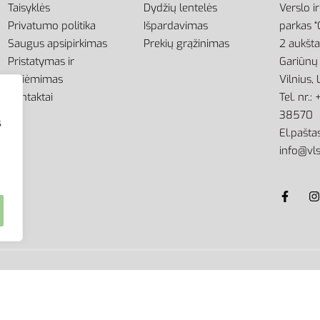
Taisyklės
Dydžių lentelės
Verslo i
Privatumo politika
Išpardavimas
parkas “
Saugus apsipirkimas
Prekių grąžinimas
2 aukšt
Pristatymas ir
Gariūnų 
atsiėmimas
Vilnius,
Kontaktai
Tel. nr.
38570
s
El.paštas
info@vls
kimo griežtai draudžiama.