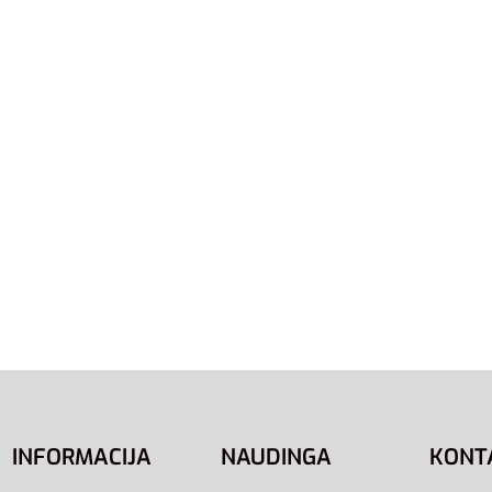
Krepšys Sportinis Training
Adidas Krepšys Tiro Leag
r Duffle Bag M JZ0607
Duffel Bag M IB8657
37,00
€
į
Į krepšelį
INFORMACIJA
NAUDINGA
KONT