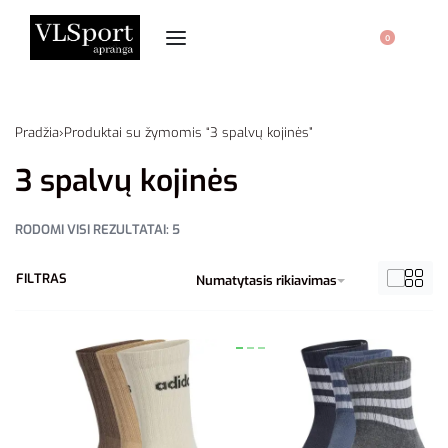
0
Pradžia
›
Produktai su žymomis “3 spalvų kojinės”
3 spalvų kojinės
RODOMI VISI REZULTATAI: 5
FILTRAS
Numatytasis rikiavimas