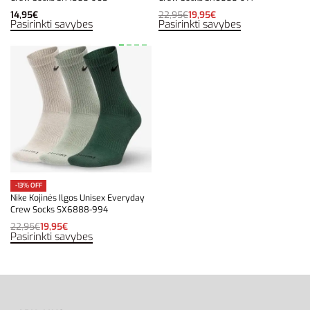
14,95
€
22,95
€
19,95
€
Pasirinkti savybes
Pasirinkti savybes
-13% OFF
Nike Kojinės Ilgos Unisex Everyday
Crew Socks SX6888-994
22,95
€
19,95
€
Pasirinkti savybes