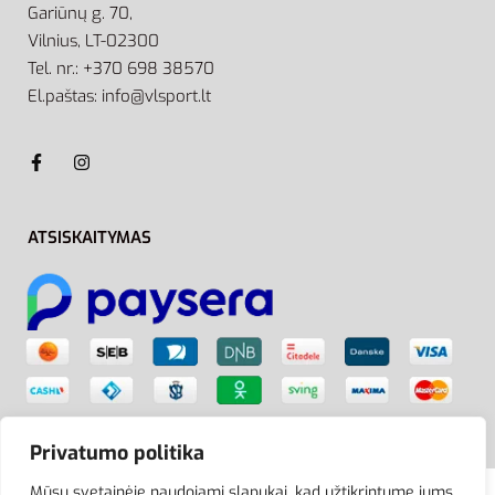
Gariūnų g. 70,
Vilnius, LT-02300
Tel. nr.: +370 698 38570
El.paštas: info@vlsport.lt
ATSISKAITYMAS
Privatumo politika
Mūsų svetainėje naudojami slapukai, kad užtikrintume jums