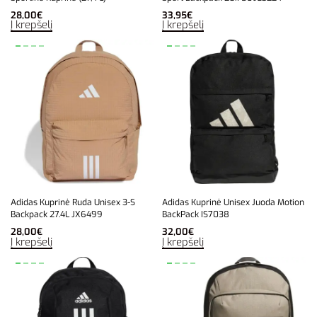
28,00
€
33,95
€
Į krepšelį
Į krepšelį
Adidas Kuprinė Ruda Unisex 3-S
Adidas Kuprinė Unisex Juoda Motion
Backpack 27.4L JX6499
BackPack IS7038
28,00
€
32,00
€
Į krepšelį
Į krepšelį