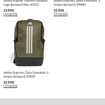
Adidas Kuprinė Vaikams Raudona
Adidas Kuprinės Juoda Essentials 3-
Logo Backpack Kids JX1255
Stripes Backpack IP9884
23,00
€
32,00
€
Į krepšelį
Į krepšelį
Adidas Kuprinės Žalia Essentials 3-
Stripes Backpack IZ1909
32,00
€
Į krepšelį