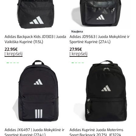
Naujiena
Adidas Backpack Kids JD1303 | Juoda
Adidas JD9563 | Juoda Mokyklinė ir
Vaikiška Kuprinė (11.5L)
Sportinė Kuprinė (27,4 L)
22,95
€
27,95
€
Į krepšelį
Į krepšelį
Adidas JX6497 | Juoda Mokyklinė ir
Adidas Kuprinė Juoda Moterims
Sportinė Kuprinė (27,4 L)
Sport Backpack 20.75L JE3224