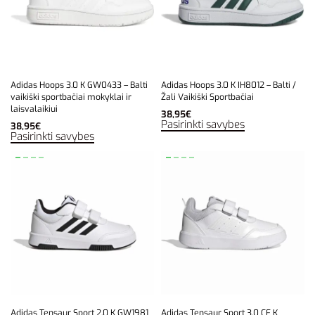
Adidas Hoops 3.0 K GW0433 – Balti
Adidas Hoops 3.0 K IH8012 – Balti /
vaikiški sportbačiai mokyklai ir
Žali Vaikiški Sportbačiai
laisvalaikiui
38,95
€
Pasirinkti savybes
38,95
€
Pasirinkti savybes
Adidas Tensaur Sport 2.0 K GW1981
Adidas Tensaur Sport 3.0 CF K