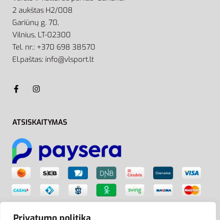
2 aukštas H2/008
Gariūnų g. 70,
Vilnius, LT-02300
Tel. nr.: +370 698 38570
El.paštas: info@vlsport.lt
ATSISKAITYMAS
Privatumo politika