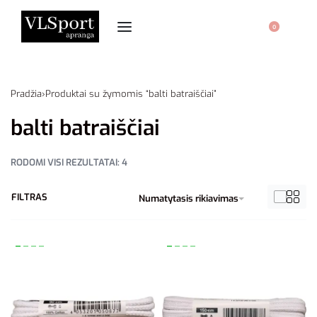
0
Pradžia
›
Produktai su žymomis “balti batraiščiai”
balti batraiščiai
RODOMI VISI REZULTATAI: 4
FILTRAS
Numatytasis rikiavimas