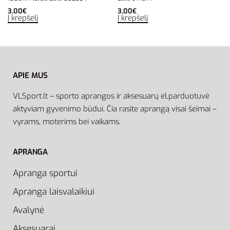
3,00
€
3,00
€
Į krepšelį
Į krepšelį
APIE MUS
VLSport.lt – sporto aprangos ir aksesuarų el.parduotuvė
aktyviam gyvenimo būdui. Čia rasite aprangą visai šeimai –
vyrams, moterims bei vaikams.
APRANGA
Apranga sportui
Apranga laisvalaikiui
Avalynė
Aksesuarai