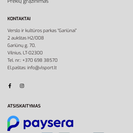
Prekių grąžinimas
KONTAKTAI
Verslo ir kultūros parkas “Gariūnai”
2 aukštas H2/008
Gariūnų g. 70,
Vilnius, LT-02300
Tel. nr.: +370 698 38570
El.paštas: info@vlsport.lt
ATSISKAITYMAS