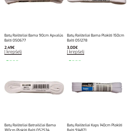
Batų Raišteliai Bama 90cm Apvalūs
Batų Raišteliai Bama Plokšti 150cm
Balti 050677
Balti 051278
2,49
€
3,00
€
Į krepšelį
Į krepšelį
Batų Raišteliai Batraiščiai Bama
Batų Raišteliai Kaps 140cm Plokšti
180cm Plokšti Balti 052534
Balti 914871