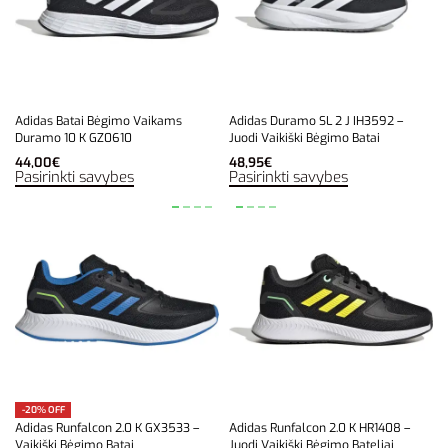
Adidas Batai Bėgimo Vaikams
Adidas Duramo SL 2 J IH3592 –
Duramo 10 K GZ0610
Juodi Vaikiški Bėgimo Batai
44,00
€
48,95
€
Pasirinkti savybes
Pasirinkti savybes
-20% OFF
Adidas Runfalcon 2.0 K GX3533 –
Adidas Runfalcon 2.0 K HR1408 –
Vaikiški Bėgimo Batai
Juodi Vaikiški Bėgimo Bateliai