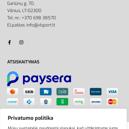
Gariūnų g. 70,
Vilnius, LT-02300
Tel. nr.: +370 698 38570
El.paštas: info@vlsport.lt
ATSISKAITYMAS
Privatumo politika
Mūsų svetainėje naudojami slapukai, kad užtikrintume jums