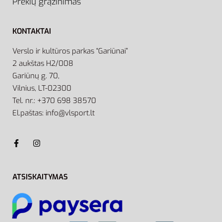
Prekių grąžinimas
KONTAKTAI
Verslo ir kultūros parkas “Gariūnai”
2 aukštas H2/008
Gariūnų g. 70,
Vilnius, LT-02300
Tel. nr.: +370 698 38570
El.paštas: info@vlsport.lt
ATSISKAITYMAS