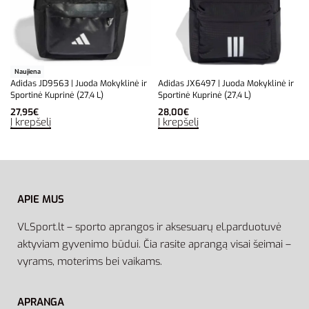
Naujiena
Adidas JD9563 | Juoda Mokyklinė ir
Adidas JX6497 | Juoda Mokyklinė ir
Sportinė Kuprinė (27,4 L)
Sportinė Kuprinė (27,4 L)
27,95
€
28,00
€
Į krepšelį
Į krepšelį
APIE MUS
VLSport.lt – sporto aprangos ir aksesuarų el.parduotuvė
aktyviam gyvenimo būdui. Čia rasite aprangą visai šeimai –
vyrams, moterims bei vaikams.
APRANGA