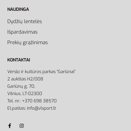
NAUDINGA
Dydžių lentelės
Išpardavimas
Prekių grąžinimas
KONTAKTAI
Verslo ir kultūros parkas “Gariūnai”
2 aukštas H2/008
Gariūnų g. 70,
Vilnius, LT-02300
Tel. nr.: +370 698 38570
El.paštas: info@vlsport.lt