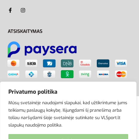
ATSISKAITYMAS
Privatumo politika
Mūsų svetainėje naudojami slapukai, kad užtikrintume jums
teikiamų paslaugų kokybę. Išjungdami šį pranešimą arba
© VLSport. 2026. Visos teisės saugomos.
toliau naršydami šioje svetainėje sutinkate su VLSport.lt
Kopijuoti, platinti svetainės turinį be autorių sutikimo
slapukų naudojimo politika.
griežtai draudžiama.