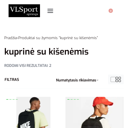
0
Pradžia
›
Produktai su žymomis “kuprinė su kišenėmis”
kuprinė su kišenėmis
RODOMI VISI REZULTATAI: 2
FILTRAS
Numatytasis rikiavimas