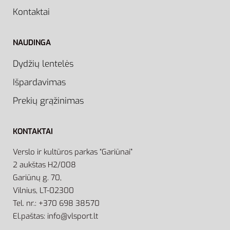
Kontaktai
NAUDINGA
Dydžių lentelės
Išpardavimas
Prekių grąžinimas
KONTAKTAI
Verslo ir kultūros parkas “Gariūnai”
2 aukštas H2/008
Gariūnų g. 70,
Vilnius, LT-02300
Tel. nr.: +370 698 38570
El.paštas: info@vlsport.lt