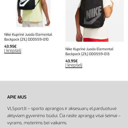
Nike Kuprinė Juoda Elemental
Backpack (21L) DD0559-010
43,95
€
Nike Kuprinė Juoda Elemental
Į krepšelį
Backpack (21L) DD0559-013
43,95
€
Į krepšelį
APIE MUS
VLSport.lt – sporto aprangos ir aksesuarų el.parduotuvė
aktyviam gyvenimo būdui. Čia rasite aprangą visai šeimai –
vyrams, moterims bei vaikams.