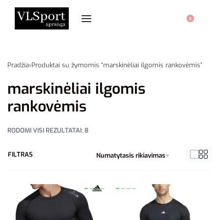
0
Pradžia
›
Produktai su žymomis “marskinėliai ilgomis rankovėmis”
marskinėliai ilgomis
rankovėmis
RODOMI VISI REZULTATAI: 8
FILTRAS
Numatytasis rikiavimas