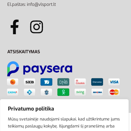
El.paštas: info@vlsport.lt
ATSISKAITYMAS
Privatumo politika
Mūsų svetainėje naudojami slapukai, kad užtikrintume jums
teikiamų paslaugų kokybę. Išjungdami šį pranešimą arba
© VLSport. 2026. Visos teisės saugomos.