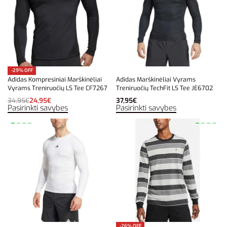
-29% OFF
Adidas Kompresiniai Marškinėliai
Adidas Marškinėliai Vyrams
Vyrams Treniruočių LS Tee CF7267
Treniruočių TechFit LS Tee JE6702
34,95
€
24,95
€
37,95
€
Pasirinkti savybes
Pasirinkti savybes
-26% OFF