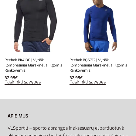
Reebok BK4180 | Vyriški
Reebok BQ5712 | Vyriški
Kompresiniai Marškinėliai Ilgomis
Kompresiniai Marškinėliai Ilgomis
Rankovėmis
Rankovėmis
32,95
€
32,95
€
Pasirinkti savybes
Pasirinkti savybes
APIE MUS
VLSport.lt – sporto aprangos ir aksesuarų el.parduotuvė
aktyviam gyvenimo būdui. Čia rasite aprangą visai šeimai –