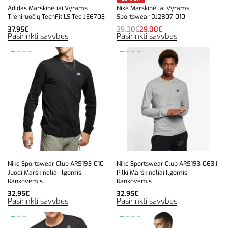
Adidas Marškinėliai Vyrams
Nike Marškinėliai Vyrams
Treniruočių TechFit LS Tee JE6703
Sportswear DJ2807-010
37,95
€
39,00
€
29,00
€
Pasirinkti savybes
Pasirinkti savybes
Nike Sportswear Club AR5193-010 |
Nike Sportswear Club AR5193-063 |
Juodi Marškinėliai Ilgomis
Pilki Marškinėliai Ilgomis
Rankovėmis
Rankovėmis
32,95
€
32,95
€
Pasirinkti savybes
Pasirinkti savybes