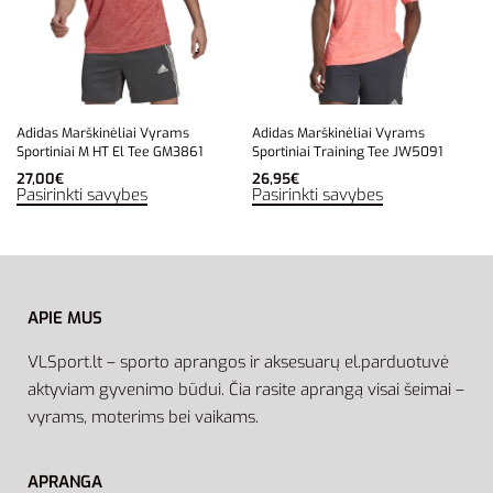
Adidas Marškinėliai Vyrams
Adidas Marškinėliai Vyrams
Sportiniai M HT El Tee GM3861
Sportiniai Training Tee JW5091
27,00
€
26,95
€
Pasirinkti savybes
Pasirinkti savybes
APIE MUS
VLSport.lt – sporto aprangos ir aksesuarų el.parduotuvė
aktyviam gyvenimo būdui. Čia rasite aprangą visai šeimai –
vyrams, moterims bei vaikams.
APRANGA