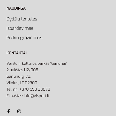
NAUDINGA
Dydžių lentelės
Išpardavimas
Prekių grąžinimas
KONTAKTAI
Verslo ir kultūros parkas “Gariūnai”
2 aukštas H2/008
Gariūnų g. 70,
Vilnius, LT-02300
Tel. nr.: +370 698 38570
El.paštas: info@vlsport.lt