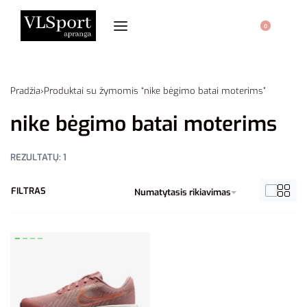
0
Pradžia
›
Produktai su žymomis “nike bėgimo batai moterims”
nike bėgimo batai moterims
REZULTATŲ: 1
FILTRAS
Numatytasis rikiavimas