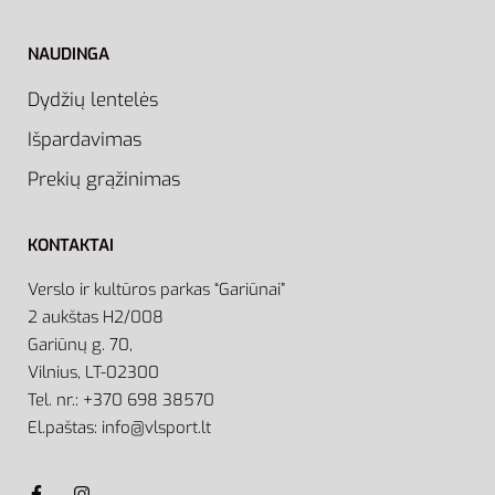
NAUDINGA
Dydžių lentelės
Išpardavimas
Prekių grąžinimas
KONTAKTAI
Verslo ir kultūros parkas “Gariūnai”
2 aukštas H2/008
Gariūnų g. 70,
Vilnius, LT-02300
Tel. nr.: +370 698 38570
El.paštas: info@vlsport.lt