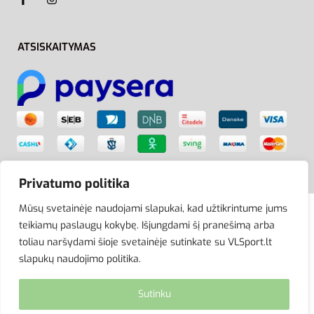
ATSISKAITYMAS
Privatumo politika
Mūsų svetainėje naudojami slapukai, kad užtikrintume jums
teikiamų paslaugų kokybę. Išjungdami šį pranešimą arba
© VLSport. 2026. Visos teisės saugomos.
toliau naršydami šioje svetainėje sutinkate su VLSport.lt
Kopijuoti, platinti svetainės turinį be autorių sutikimo
slapukų naudojimo politika.
griežtai draudžiama.
Sutinku
site by eworks