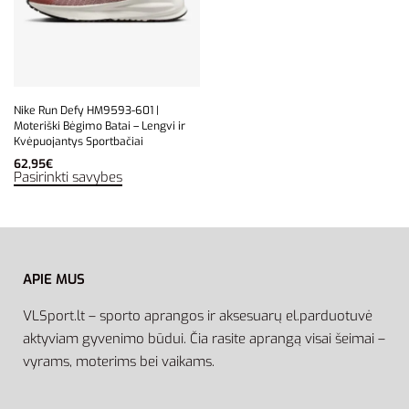
Nike Run Defy HM9593-601 |
Moteriški Bėgimo Batai – Lengvi ir
Kvėpuojantys Sportbačiai
62,95
€
Pasirinkti savybes
APIE MUS
VLSport.lt – sporto aprangos ir aksesuarų el.parduotuvė
aktyviam gyvenimo būdui. Čia rasite aprangą visai šeimai –
vyrams, moterims bei vaikams.