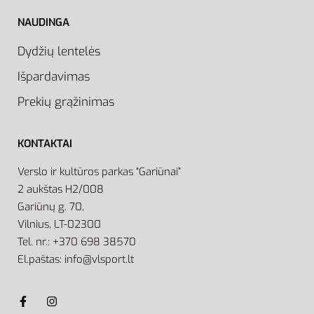
NAUDINGA
Dydžių lentelės
Išpardavimas
Prekių grąžinimas
KONTAKTAI
Verslo ir kultūros parkas “Gariūnai”
2 aukštas H2/008
Gariūnų g. 70,
Vilnius, LT-02300
Tel. nr.: +370 698 38570
El.paštas: info@vlsport.lt