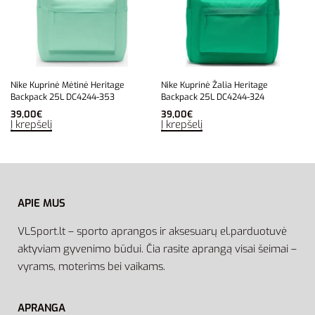
Nike Kuprinė Mėtinė Heritage
Nike Kuprinė Žalia Heritage
Backpack 25L DC4244-353
Backpack 25L DC4244-324
39,00
€
39,00
€
Į krepšelį
Į krepšelį
APIE MUS
VLSport.lt – sporto aprangos ir aksesuarų el.parduotuvė
aktyviam gyvenimo būdui. Čia rasite aprangą visai šeimai –
vyrams, moterims bei vaikams.
APRANGA