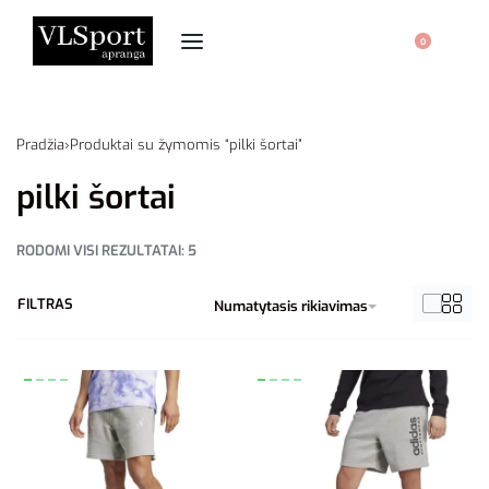
0
Pradžia
›
Produktai su žymomis “pilki šortai”
pilki šortai
RODOMI VISI REZULTATAI: 5
FILTRAS
Numatytasis rikiavimas