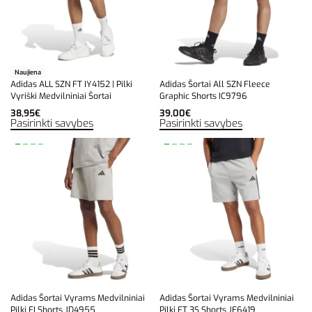
Naujiena
Adidas ALL SZN FT IY4152 | Pilki
Adidas Šortai All SZN Fleece
Vyriški Medvilniniai Šortai
Graphic Shorts IC9796
38,95
€
39,00
€
Pasirinkti savybes
Pasirinkti savybes
Adidas Šortai Vyrams Medvilniniai
Adidas Šortai Vyrams Medvilniniai
Pilki FI Shorts JD4955
Pilki FT 3S Shorts JE6419