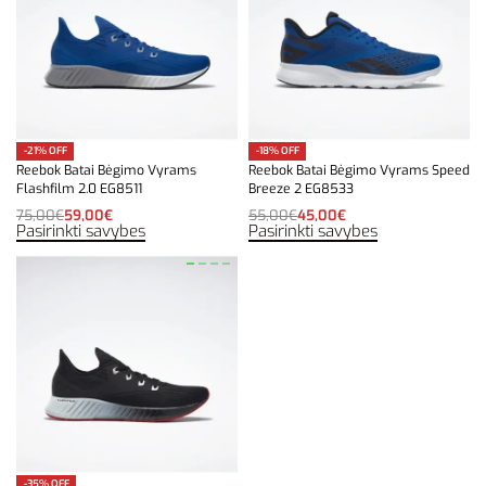
-21% OFF
-18% OFF
Reebok Batai Bėgimo Vyrams
Reebok Batai Bėgimo Vyrams Speed
Flashfilm 2.0 EG8511
Breeze 2 EG8533
75,00
€
59,00
€
55,00
€
45,00
€
Pasirinkti savybes
Pasirinkti savybes
-35% OFF