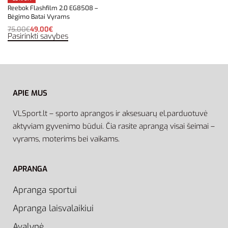
Reebok Flashfilm 2.0 EG8508 –
Bėgimo Batai Vyrams
75,00
€
49,00
€
Pasirinkti savybes
APIE MUS
VLSport.lt – sporto aprangos ir aksesuarų el.parduotuvė
aktyviam gyvenimo būdui. Čia rasite aprangą visai šeimai –
vyrams, moterims bei vaikams.
APRANGA
Apranga sportui
Apranga laisvalaikiui
Avalynė