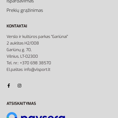
Išpardavimas
Prekių grąžinimas
KONTAKTAI
Verslo ir kultūros parkas “Gariūnai”
2 aukštas H2/008
Gariūnų g. 70,
Vilnius, LT-02300
Tel. nr.: +370 698 38570
El.paštas: info@vlsport.lt
ATSISKAITYMAS