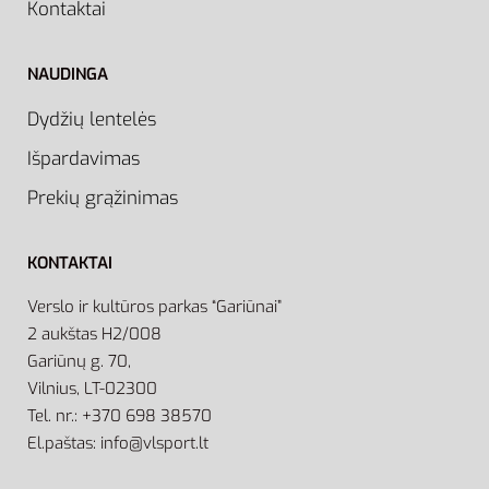
Kontaktai
NAUDINGA
Dydžių lentelės
Išpardavimas
Prekių grąžinimas
KONTAKTAI
Verslo ir kultūros parkas “Gariūnai”
2 aukštas H2/008
Gariūnų g. 70,
Vilnius, LT-02300
Tel. nr.: +370 698 38570
El.paštas: info@vlsport.lt