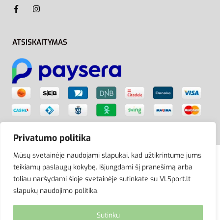
ATSISKAITYMAS
Privatumo politika
Mūsų svetainėje naudojami slapukai, kad užtikrintume jums
teikiamų paslaugų kokybę. Išjungdami šį pranešimą arba
© VLSport. 2026. Visos teisės saugomos.
toliau naršydami šioje svetainėje sutinkate su VLSport.lt
Kopijuoti, platinti svetainės turinį be autorių sutikimo
slapukų naudojimo politika.
griežtai draudžiama.
Sutinku
site by eworks