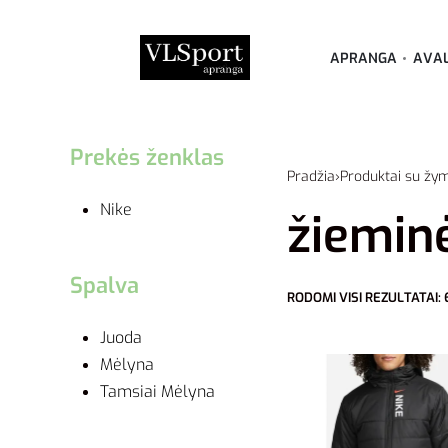
APRANGA
AVA
Prekės ženklas
Pradžia
›
Produktai su žym
Nike
žieminė
Spalva
RODOMI VISI REZULTATAI: 
Juoda
Mėlyna
Tamsiai Mėlyna