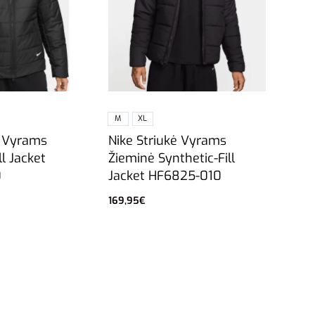
M
XL
ė Vyrams
Nike Striukė Vyrams
ll Jacket
Žieminė Synthetic-Fill
0
Jacket HF6825-010
169,95
€
vybes
Pasirinkti savybes