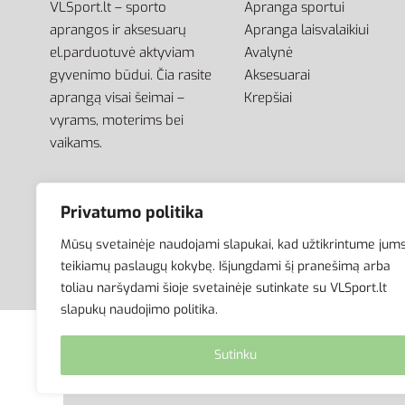
VLSport.lt – sporto
Apranga sportui
aprangos ir aksesuarų
Apranga laisvalaikiui
el.parduotuvė aktyviam
Avalynė
gyvenimo būdui. Čia rasite
Aksesuarai
aprangą visai šeimai –
Krepšiai
vyrams, moterims bei
vaikams.
Privatumo politika
Mūsų svetainėje naudojami slapukai, kad užtikrintume jum
teikiamų paslaugų kokybę. Išjungdami šį pranešimą arba
toliau naršydami šioje svetainėje sutinkate su VLSport.lt
slapukų naudojimo politika.
© VLSport. 2026. Visos teisės saugomos.
Sutinku
Kopijuoti, platinti svetainės turinį be autorių suti