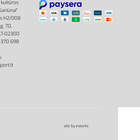
r kultūros
Gariūnai”
as H2/008
g. 70,
 LT-02300
: +370 698
:
port.lt
site by eworks