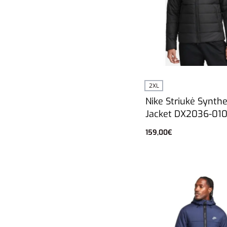
2XL
Nike Striukė Synthet
Jacket DX2036-01
159,00
€
Į krepšelį