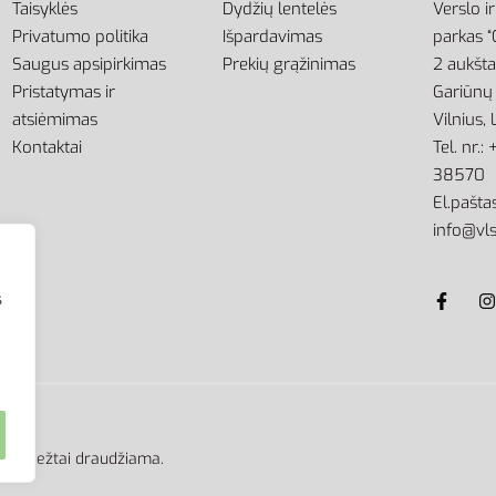
Taisyklės
Dydžių lentelės
Verslo i
Privatumo politika
Išpardavimas
parkas “
Saugus apsipirkimas
Prekių grąžinimas
2 aukšt
Pristatymas ir
Gariūnų 
atsiėmimas
Vilnius,
Kontaktai
Tel. nr.
38570
El.paštas
info@vls
s
kimo griežtai draudžiama.