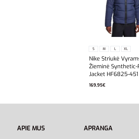
S
M
L
XL
Nike Striukė Vyram
Žieminė Synthetic-F
Jacket HF6825-451
169,95
€
Pasirinkti savybes
APIE MUS
APRANGA