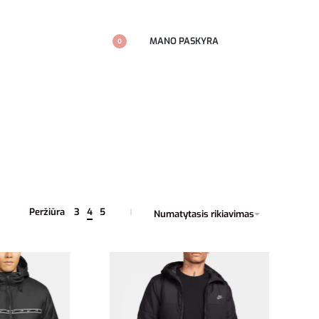
MANO PASKYRA
0
Peržiūra
3
4
5
Numatytasis rikiavimas