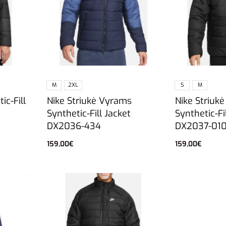
M
2XL
S
M
Nike Striukė Vyrams
Nike Striuk
ic-Fill
Synthetic-Fill Jacket
Synthetic-Fi
0
DX2036-434
DX2037-01
159,00
€
159,00
€
Pasirinkti savybes
Pasirinkti sa