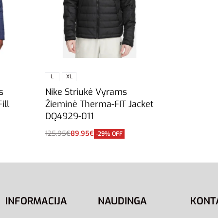
L
XL
s
Nike Striukė Vyrams
ill
Žieminė Therma-FIT Jacket
DQ4929-011
125,95
€
89,95
€
-29% OFF
Pasirinkti savybes
INFORMACIJA
NAUDINGA
KONT