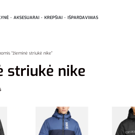
LYNĖ
AKSESUARAI
KREPŠIAI
IŠPARDAVIMAS
omis “žieminė striukė nike”
 striukė nike
6