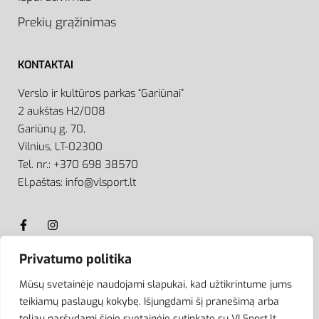
Prekių grąžinimas
KONTAKTAI
Verslo ir kultūros parkas “Gariūnai”
2 aukštas H2/008
Gariūnų g. 70,
Vilnius, LT-02300
Tel. nr.: +370 698 38570
El.paštas: info@vlsport.lt
Privatumo politika
ATSISKAITYMAS
Mūsų svetainėje naudojami slapukai, kad užtikrintume jums
teikiamų paslaugų kokybę. Išjungdami šį pranešimą arba
toliau naršydami šioje svetainėje sutinkate su VLSport.lt