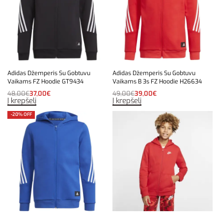
Adidas Džemperis Su Gobtuvu
Adidas Džemperis Su Gobtuvu
Vaikams FZ Hoodie GT9434
Vaikams B 3s FZ Hoodie H26634
48,00
€
37,00
€
49,00
€
39,00
€
Į krepšelį
Į krepšelį
-20% OFF