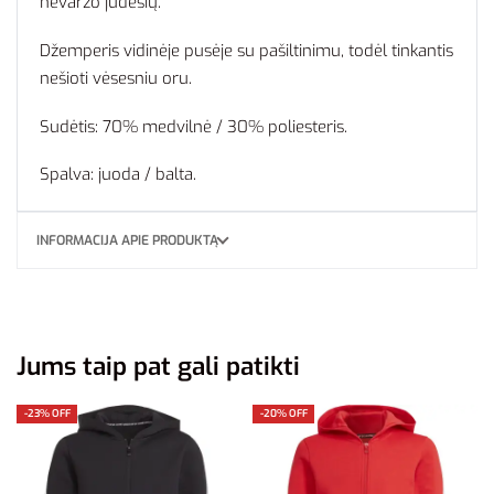
nevaržo judesių.
Džemperis vidinėje pusėje su pašiltinimu, todėl tinkantis
nešioti vėsesniu oru.
Sudėtis: 70% medvilnė / 30% poliesteris.
Spalva: juoda / balta.
INFORMACIJA APIE PRODUKTĄ
Jums taip pat gali patikti
-23% OFF
-20% OFF