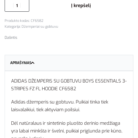
Į krepšelį
CF6582
Kategorija:
Džemperiai su gobtuvu
Dalintis
APRAŠYMAS
ADIDAS DŽEMPERIS SU GOBTUVU BOYS ESSENTIALS 3-
STRIPES FZ FL HOODIE CF6582
Adidas džemperis su gobtuvu. Puikiai tinka tiek
laisvalaikiui, tiek aktyviam poilsiui.
Dėl natūralaus ir sintetinio pluošto derinio medžiaga
yra labai minkšta ir švelni, puikiai priglunda prie kūno,