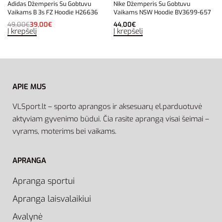
Adidas Džemperis Su Gobtuvu
Nike Džemperis Su Gobtuvu
Vaikams B 3s FZ Hoodie H26636
Vaikams NSW Hoodie BV3699-657
49,00
€
39,00
€
44,00
€
Į krepšelį
Į krepšelį
APIE MUS
VLSport.lt – sporto aprangos ir aksesuarų el.parduotuvė
aktyviam gyvenimo būdui. Čia rasite aprangą visai šeimai –
vyrams, moterims bei vaikams.
APRANGA
Apranga sportui
Apranga laisvalaikiui
Avalynė