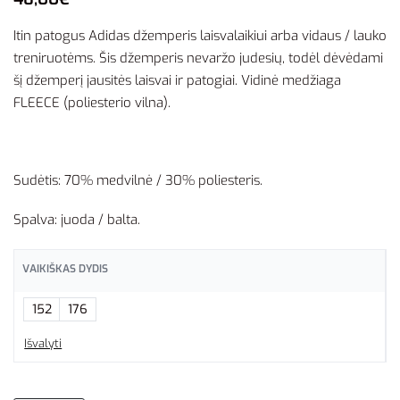
Itin patogus Adidas džemperis laisvalaikiui arba vidaus / lauko
treniruotėms. Šis džemperis nevaržo judesių, todėl dėvėdami
šį džemperį jausitės laisvai ir patogiai. Vidinė medžiaga
FLEECE (poliesterio vilna).
Sudėtis: 70% medvilnė / 30% poliesteris.
Spalva: juoda / balta.
VAIKIŠKAS DYDIS
152
176
Išvalyti