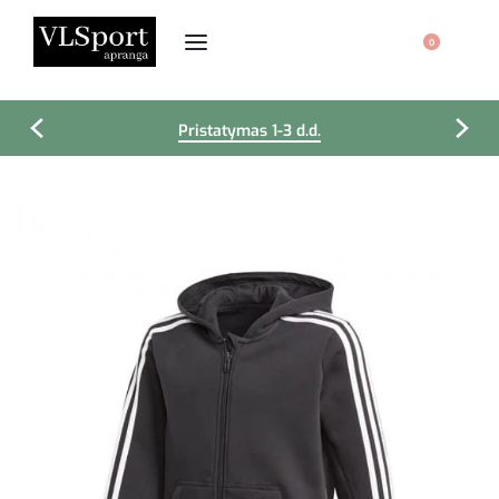
0
Pristatymas 1-3 d.d.