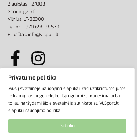
2 aukštas H2/008
Gariūnų g. 70,
Vilnius, LT-02300
Tel. nr.: +370 698 38570
El.paštas: info@vlsport.lt
Privatumo politika
ATSISKAITYMAS
Mūsų svetainėje naudojami slapukai, kad užtikrintume jums
teikiamų paslaugų kokybę. Išjungdami šį pranešimą arba
toliau naršydami šioje svetainėje sutinkate su VLSport.lt
slapukų naudojimo politika.
Sutinku