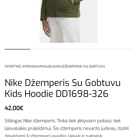
SPORTINĖ APRANGA
›
PAAUGLIAMS
›
DŽEMPERIAI SU GOBTUVU
Nike Džemperis Su Gobtuvu
Kids Hoodie DD1698-326
42,00
€
Stilingas Nike džemperis. Tinka tiek aktyviam poilsiui, tiek
laisvalaikio praleidimui. Šis džemperis nevaržo judesių, todėl
dėvėdami šį džemperį jausitės laisvai ir patogiai.