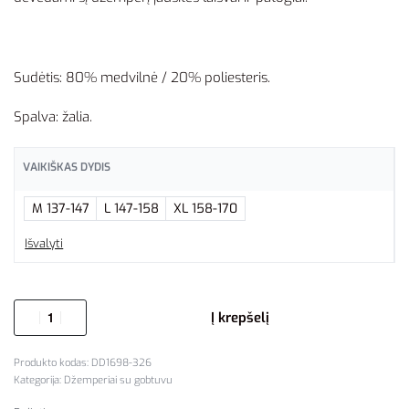
Sudėtis: 80% medvilnė / 20% poliesteris.
Spalva: žalia.
VAIKIŠKAS DYDIS
M 137-147
L 147-158
XL 158-170
Išvalyti
Į krepšelį
DD1698-326
Kategorija:
Džemperiai su gobtuvu