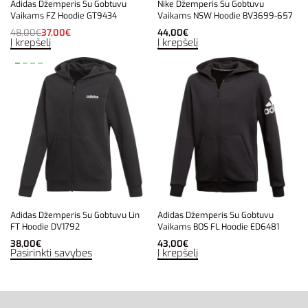
Adidas Džemperis Su Gobtuvu
Nike Džemperis Su Gobtuvu
Vaikams FZ Hoodie GT9434
Vaikams NSW Hoodie BV3699-657
48,00
€
37,00
€
44,00
€
Į krepšelį
Į krepšelį
Adidas Džemperis Su Gobtuvu Lin
Adidas Džemperis Su Gobtuvu
FT Hoodie DV1792
Vaikams BOS FL Hoodie ED6481
38,00
€
43,00
€
Pasirinkti savybes
Į krepšelį