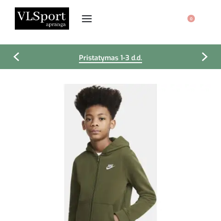
0
Pristatymas 1-3 d.d.