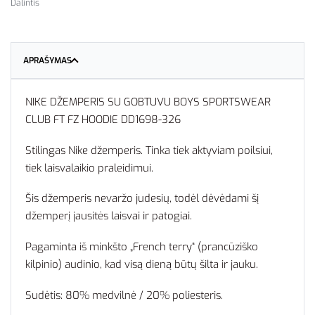
Dalintis
APRAŠYMAS
NIKE DŽEMPERIS SU GOBTUVU BOYS SPORTSWEAR
CLUB FT FZ HOODIE DD1698-326
Stilingas Nike džemperis. Tinka tiek aktyviam poilsiui,
tiek laisvalaikio praleidimui.
Šis džemperis nevaržo judesių, todėl dėvėdami šį
džemperį jausitės laisvai ir patogiai.
Pagaminta iš minkšto „French terry“ (prancūziško
kilpinio) audinio, kad visą dieną būtų šilta ir jauku.
Sudėtis: 80% medvilnė / 20% poliesteris.