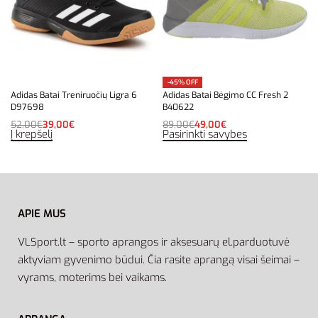
-45% OFF
Adidas Batai Treniruočių Ligra 6
Adidas Batai Bėgimo CC Fresh 2
D97698
B40622
52,00
€
39,00
€
89,00
€
49,00
€
Į krepšelį
Pasirinkti savybes
APIE MUS
VLSport.lt – sporto aprangos ir aksesuarų el.parduotuvė
aktyviam gyvenimo būdui. Čia rasite aprangą visai šeimai –
vyrams, moterims bei vaikams.