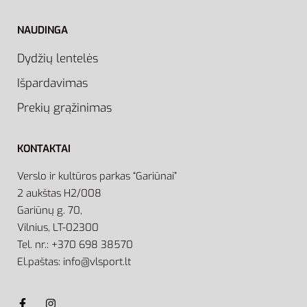
NAUDINGA
Dydžių lentelės
Išpardavimas
Prekių grąžinimas
KONTAKTAI
Verslo ir kultūros parkas “Gariūnai”
2 aukštas H2/008
Gariūnų g. 70,
Vilnius, LT-02300
Tel. nr.: +370 698 38570
El.paštas: info@vlsport.lt