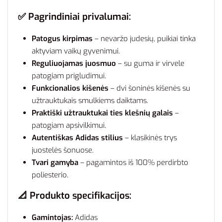
✅ Pagrindiniai privalumai:
Patogus kirpimas
– nevaržo judesių, puikiai tinka
aktyviam vaikų gyvenimui.
Reguliuojamas juosmuo
– su guma ir virvele
patogiam prigludimui.
Funkcionalios kišenės
– dvi šoninės kišenės su
užtrauktukais smulkiems daiktams.
Praktiški užtrauktukai ties klešnių galais
–
patogiam apsivilkimui.
Autentiškas Adidas stilius
– klasikinės trys
juostelės šonuose.
Tvari gamyba
– pagamintos iš 100% perdirbto
poliesterio.
📐 Produkto specifikacijos:
Gamintojas:
Adidas