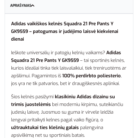
APRAŠYMAS
Adidas vaikiškos kelnės Squadra 21 Pre Pants Y
GK9559 – patogumas ir judėjimo laisvė kiekvienai
dienai
Ieškote universalių ir patogių kelnių vaikams?
Adidas
Squadra 21 Pre Pants Y GK9559
– tai sportinės kelnės,
kurios idealiai tinka tiek laisvalaikiui, tiek treniruotėms ar
apšilimui. Pagamintos iš
100% perdirbto poliesterio
,
jos yra ne tik patvarios, bet ir draugiškesnės aplinkai.
Šios kelnės pasižymi
klasikiniu Adidas dizainu su
trimis juostelėmis
bei moderniu kirpimu, suteikiančiu
judesių laisvę. Juosmuo su guma ir virvele leidžia
lengvai pritaikyti kelnes pagal vaiko figūrą, o
užtrauktukai ties klešnių galais
palengvina
apsivilkimą net su sportiniais batais.