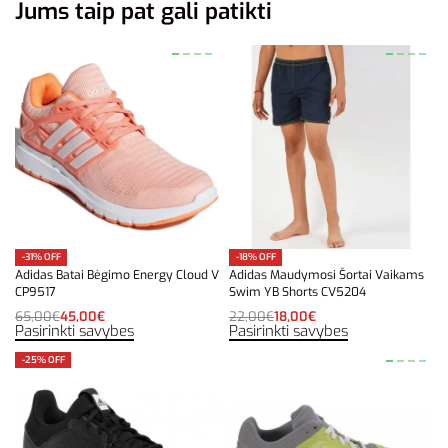
Jums taip pat gali patikti
-31% OFF
-18% OFF
Adidas Batai Bėgimo Energy Cloud V
Adidas Maudymosi Šortai Vaikams
CP9517
Swim YB Shorts CV5204
65,00
€
45,00
€
22,00
€
18,00
€
Pasirinkti savybes
Pasirinkti savybes
-25% OFF