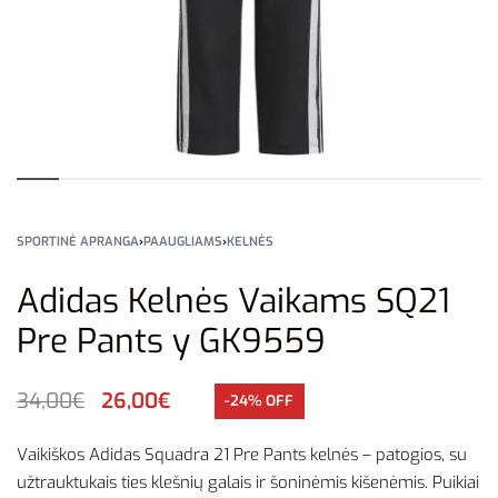
SPORTINĖ APRANGA
›
PAAUGLIAMS
›
KELNĖS
Adidas Kelnės Vaikams SQ21
Pre Pants y GK9559
34,00
€
26,00
€
-24% OFF
Vaikiškos Adidas Squadra 21 Pre Pants kelnės – patogios, su
užtrauktukais ties klešnių galais ir šoninėmis kišenėmis. Puikiai