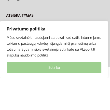
ATSISKAITYMAS
Privatumo politika
Mūsų svetainėje naudojami slapukai, kad užtikrintume jums
teikiamų paslaugų kokybę. Išjungdami šį pranešimą arba
toliau naršydami šioje svetainėje sutinkate su VLSport.lt
slapukų naudojimo politika.
Sutinku
© VLSport. 2026. Visos teisės saugomos.
Kopijuoti, platinti svetainės turinį be autorių sutikimo
griežtai draudžiama.
site by eworks