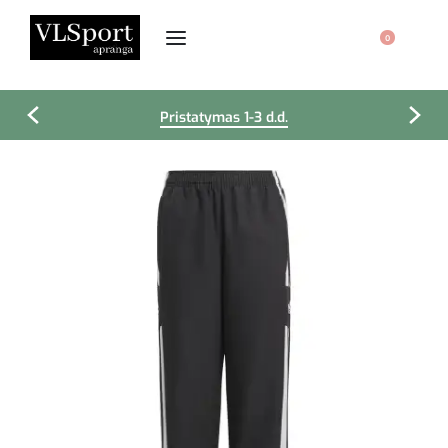
0
Pristatymas 1-3 d.d.