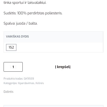
tinka sportui ir laisvalaikiui.
Sudėtis: 100% perdirbtas poliesteris.
Spalva: juoda / balta.
VAIKIŠKAS DYDIS
152
Į krepšelį
GK9559
Kategorijos:
Išpardavimas
,
Kelnės
Dalintis