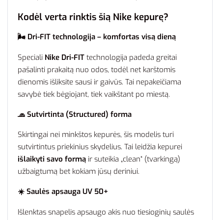
Kodėl verta rinktis šią Nike kepurę?
🌬️ Dri-FIT technologija – komfortas visą dieną
Speciali
Nike Dri-FIT
technologija padeda greitai
pašalinti prakaitą nuo odos, todėl net karštomis
dienomis išliksite sausi ir gaivūs. Tai nepakeičiama
savybė tiek bėgiojant, tiek vaikštant po miestą.
🧢 Sutvirtinta (Structured) forma
Skirtingai nei minkštos kepurės, šis modelis turi
sutvirtintus priekinius skydelius. Tai leidžia kepurei
išlaikyti savo formą
ir suteikia „clean“ (tvarkingą)
užbaigtumą bet kokiam jūsų deriniui.
☀️ Saulės apsauga UV 50+
Išlenktas snapelis apsaugo akis nuo tiesioginių saulės