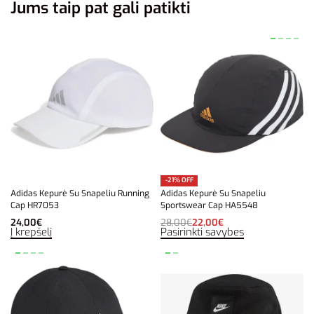
Jums taip pat gali patikti
-21% OFF
Adidas Kepurė Su Snapeliu Running
Adidas Kepurė Su Snapeliu
Cap HR7053
Sportswear Cap HA5548
24,00
€
28,00
€
22,00
€
Į krepšelį
Pasirinkti savybes