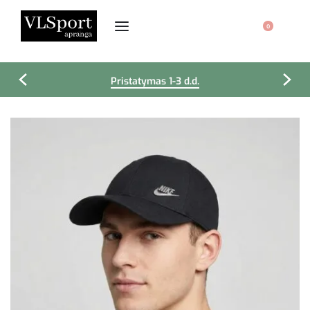
0
Pristatymas 1-3 d.d.