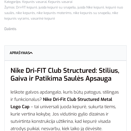
Kategorijos:
Kepurės vasarai
,
Kepurės vasarai
Žymos:
Dri-FIT kepurė
,
juoda kepurė su snapeliu
,
juoda Nike kepurė
,
kepurė nuo
saulės
,
nike kepurės
,
nike kepurės moterims
,
nike kepurės su snapeliu
,
nike
kepurės vyrams
,
vasarinė kepurė
Dalintis
APRAŠYMAS
Nike Dri-FIT Club Structured: Stilius,
Gaiva ir Patikima Saulės Apsauga
Ieškote galvos apdangalo, kuris būtų patogus, stilingas
ir funkcionalus?
Nike Dri-Fit Club Structured Metal
Logo Cap
– tai universali juoda kepurė, sukurta tiems,
kurie vertina kokybę. Jos vidutinio gylio dizainas ir
sutvirtinta konstrukcija užtikrina, kad kepurė visada
atrodys puikiai, nesvarbu, kiek laiko ją dėvėsite.