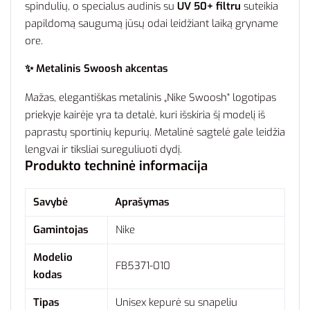
spindulių, o specialus audinis su
UV 50+ filtru
suteikia
papildomą saugumą jūsų odai leidžiant laiką gryname
ore.
✨ Metalinis Swoosh akcentas
Mažas, elegantiškas metalinis „Nike Swoosh“ logotipas
priekyje kairėje yra ta detalė, kuri išskiria šį modelį iš
paprastų sportinių kepurių. Metalinė sagtelė gale leidžia
lengvai ir tiksliai sureguliuoti dydį.
Produkto techninė informacija
Savybė
Aprašymas
Gamintojas
Nike
Modelio
FB5371-010
kodas
Tipas
Unisex kepurė su snapeliu