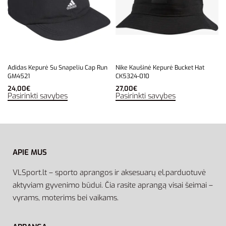
Adidas Kepurė Su Snapeliu Cap Run
Nike Kaušinė Kepurė Bucket Hat
GM4521
CK5324-010
24,00
€
27,00
€
Pasirinkti savybes
Pasirinkti savybes
APIE MUS
VLSport.lt – sporto aprangos ir aksesuarų el.parduotuvė
aktyviam gyvenimo būdui. Čia rasite aprangą visai šeimai –
vyrams, moterims bei vaikams.