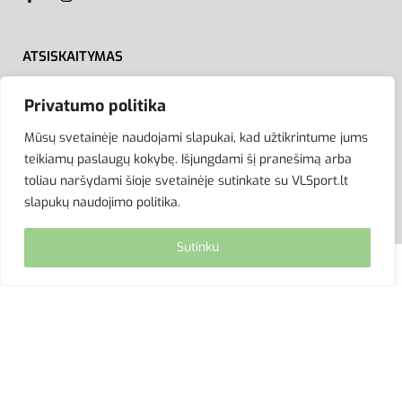
ATSISKAITYMAS
Privatumo politika
Mūsų svetainėje naudojami slapukai, kad užtikrintume jums
teikiamų paslaugų kokybę. Išjungdami šį pranešimą arba
toliau naršydami šioje svetainėje sutinkate su VLSport.lt
slapukų naudojimo politika.
Sutinku
© VLSport. 2026. Visos teisės saugomos.
Kopijuoti, platinti svetainės turinį be autorių sutikimo
griežtai draudžiama.
site by eworks