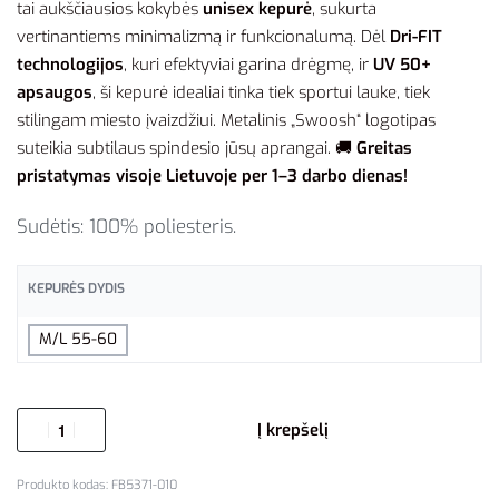
tai aukščiausios kokybės
unisex kepurė
, sukurta
vertinantiems minimalizmą ir funkcionalumą. Dėl
Dri-FIT
technologijos
, kuri efektyviai garina drėgmę, ir
UV 50+
apsaugos
, ši kepurė idealiai tinka tiek sportui lauke, tiek
stilingam miesto įvaizdžiui. Metalinis „Swoosh“ logotipas
suteikia subtilaus spindesio jūsų aprangai. 🚚
Greitas
pristatymas visoje Lietuvoje per 1–3 darbo dienas!
Sudėtis: 100% poliesteris.
KEPURĖS DYDIS
M/L 55-60
Į krepšelį
FB5371-010