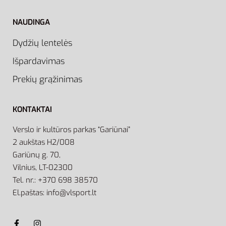
NAUDINGA
Dydžių lentelės
Išpardavimas
Prekių grąžinimas
KONTAKTAI
Verslo ir kultūros parkas “Gariūnai”
2 aukštas H2/008
Gariūnų g. 70,
Vilnius, LT-02300
Tel. nr.: +370 698 38570
El.paštas: info@vlsport.lt