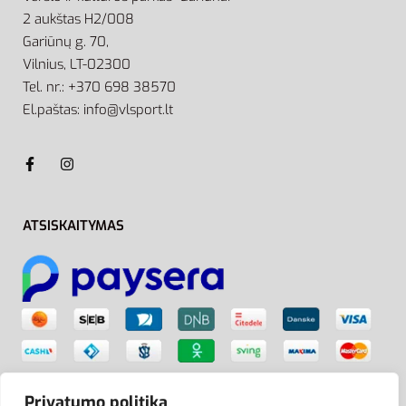
2 aukštas H2/008
Gariūnų g. 70,
Vilnius, LT-02300
Tel. nr.: +370 698 38570
El.paštas: info@vlsport.lt
ATSISKAITYMAS
Privatumo politika