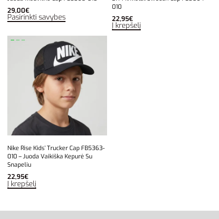
010
29,00
€
Pasirinkti savybes
22,95
€
Į krepšelį
Nike Rise Kids’ Trucker Cap FB5363-
010 – Juoda Vaikiška Kepurė Su
Snapeliu
22,95
€
Į krepšelį