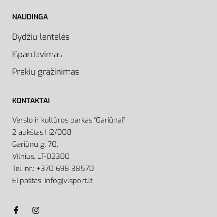
NAUDINGA
Dydžių lentelės
Išpardavimas
Prekių grąžinimas
KONTAKTAI
Verslo ir kultūros parkas “Gariūnai”
2 aukštas H2/008
Gariūnų g. 70,
Vilnius, LT-02300
Tel. nr.: +370 698 38570
El.paštas: info@vlsport.lt