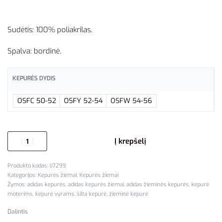
Sudėtis: 100% poliakrilas.
Spalva: bordinė.
KEPURĖS DYDIS
OSFC 50-52
OSFY 52-54
OSFW 54-56
Į krepšelį
IJ7299
Kategorijos:
Kepurės žiemai
,
Kepurės žiemai
Žymos:
adidas kepurės
,
adidas kepurės žiemai
,
adidas žieminės kepurės
,
kepurė
moterims
,
kepurė vyrams
,
šilta kepurė
,
žieminė kepurė
Dalintis