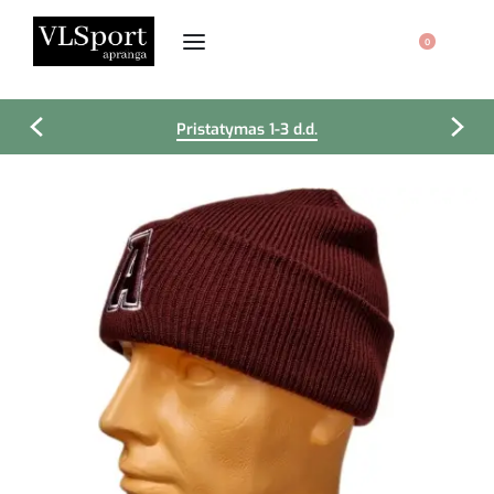
0
Pristatymas 1-3 d.d.