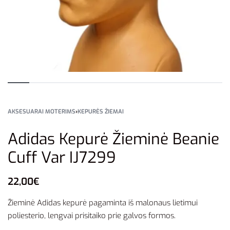
AKSESUARAI MOTERIMS
›
KEPURĖS ŽIEMAI
Adidas Kepurė Žieminė Beanie
Cuff Var IJ7299
22,00
€
Žieminė Adidas kepurė pagaminta iš malonaus lietimui
poliesterio, lengvai prisitaiko prie galvos formos.