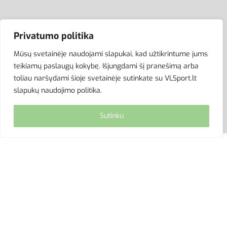
ATSISKAITYMAS
Privatumo politika
Mūsų svetainėje naudojami slapukai, kad užtikrintume jums
teikiamų paslaugų kokybę. Išjungdami šį pranešimą arba
toliau naršydami šioje svetainėje sutinkate su VLSport.lt
slapukų naudojimo politika.
Sutinku
© VLSport. 2026. Visos teisės saugomos.
Kopijuoti, platinti svetainės turinį be autorių sutikimo
griežtai draudžiama.
site by eworks