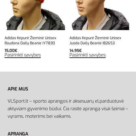
Adidas Kepurė Žieminė Unisex
Adidas Kepurė Žieminė Unisex
Raudona Daily Beanie IY7830
Juoda Daily Beanie IB2653
15,00
€
14,95
€
Pasirinkti savybes
Pasirinkti savybes
APIE MUS
VLSport.lt – sporto aprangos ir aksesuarų el.parduotuvė
aktyviam gyvenimo būdui. Čia rasite aprangą visai šeimai –
vyrams, moterims bei vaikams.
APRANGA