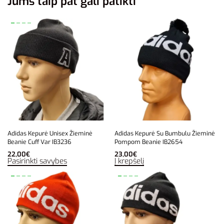
Jums taip pat gali patikti
Adidas Kepurė Unisex Žieminė
Adidas Kepurė Su Bumbulu Žieminė
Beanie Cuff Var IB3236
Pompom Beanie IB2654
22,00
€
23,00
€
Pasirinkti savybes
Į krepšelį