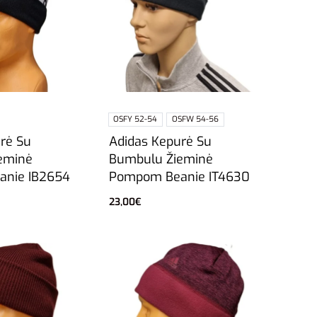
OSFY 52-54
OSFW 54-56
Adidas Kepurė Su
rė Su
Bumbulu Žieminė
eminė
Pompom Beanie IT4630
nie IB2654
23,00
€
Pasirinkti savybes