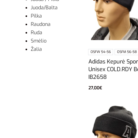
Juoda/Balta
Pilka
Raudona
Ruda
Smėlio
Žalia
OSFW 54-56
OSFM 56-58
Adidas Kepurė Spor
Unisex COLD.RDY B
IB2658
27,00
€
Pasirinkti savybes