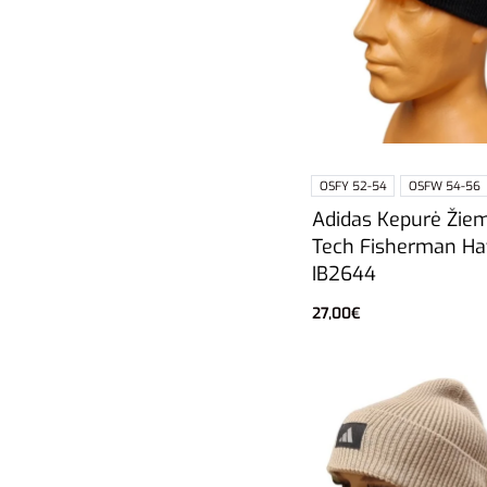
OSFY 52-54
OSFW 54-56
Adidas Kepurė Žie
Tech Fisherman Ha
IB2644
27,00
€
Pasirinkti savybes