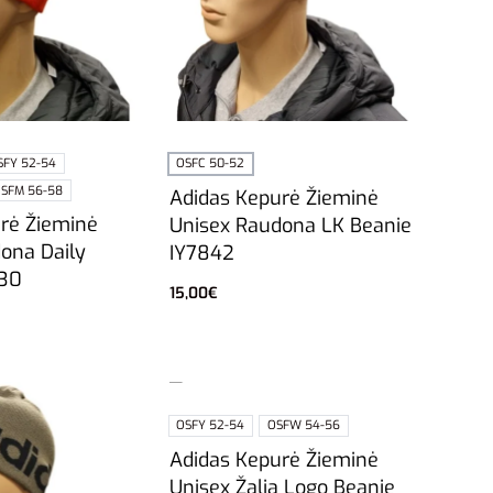
SFY 52-54
OSFC 50-52
SFM 56-58
Adidas Kepurė Žieminė
rė Žieminė
Unisex Raudona LK Beanie
ona Daily
IY7842
830
15,00
€
Į krepšelį
vybes
OSFY 52-54
OSFW 54-56
Adidas Kepurė Žieminė
Unisex Žalia Logo Beanie