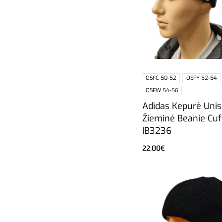
OSFC 50-52
OSFY 52-54
OSFW 54-56
Adidas Kepurė Unis
Žieminė Beanie Cuf
IB3236
22,00
€
Pasirinkti savybes