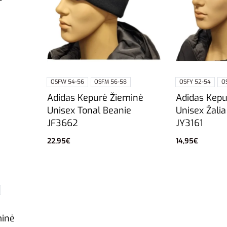
OSFW 54-56
OSFM 56-58
OSFY 52-54
O
Adidas Kepurė Žieminė
Adidas Kepu
Unisex Tonal Beanie
Unisex Žalia
JF3662
JY3161
22,95
€
14,95
€
Pasirinkti savybes
Pasirinkti sa
minė