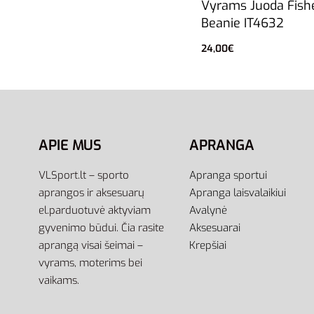
Vyrams Juoda Fis
Beanie IT4632
24,00
€
Pasirinkti savybes
APIE MUS
APRANGA
VLSport.lt – sporto
Apranga sportui
aprangos ir aksesuarų
Apranga laisvalaikiui
el.parduotuvė aktyviam
Avalynė
gyvenimo būdui. Čia rasite
Aksesuarai
aprangą visai šeimai –
Krepšiai
vyrams, moterims bei
vaikams.