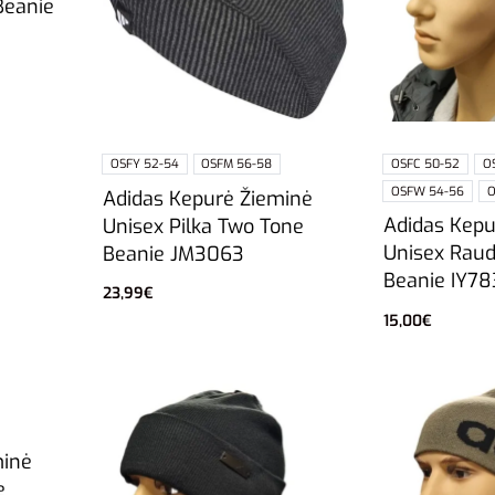
Beanie
OSFY 52-54
OSFM 56-58
OSFC 50-52
O
OSFW 54-56
O
Adidas Kepurė Žieminė
Adidas Kepu
Unisex Pilka Two Tone
Unisex Raud
Beanie JM3063
Beanie IY7
23,99
€
Pasirinkti savybes
15,00
€
Pasirinkti sa
minė
e