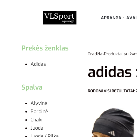
APRANGA
AVA
Prekės ženklas
Pradžia
›
Produktai su žy
Adidas
adidas
Spalva
RODOMI VISI REZULTATAI: 
Alyvinė
Bordinė
Chaki
Juoda
Juoda / Pilka