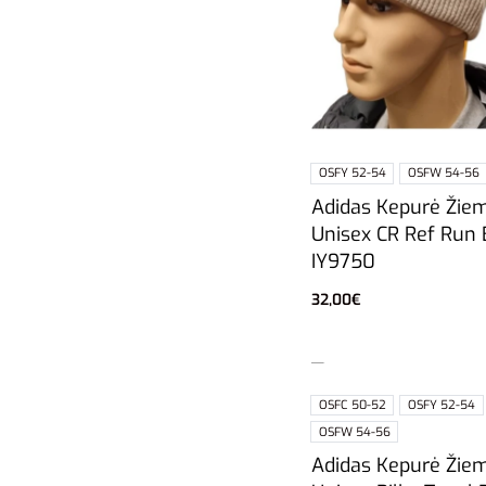
OSFY 52-54
OSFW 54-56
Adidas Kepurė Žie
Unisex CR Ref Run 
IY9750
32,00
€
Pasirinkti savybes
OSFC 50-52
OSFY 52-54
OSFW 54-56
Adidas Kepurė Žie