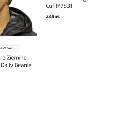
Cuf IY7831
23,95
€
Pasirinkti savybes
SFW 54-56
rė Žieminė
 Daily Beanie
vybes