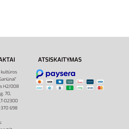
AKTAI
ATSISKAITYMAS
r kultūros
Gariūnai”
as H2/008
g. 70,
 LT-02300
: +370 698
: