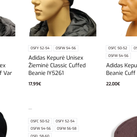
OSFY 52-54
OSFW 54-56
OSFC 50-52
O
OSFW 54-56
Adidas Kepurė Unisex
ex
Adidas Kepu
Žieminė Classic Cuffed
f Var
Beanie Cuff
Beanie IY5261
22,00
€
17,99
€
Pasirinkti sa
Pasirinkti savybes
OSFC 50-52
OSFY 52-54
OSFW 54-56
OSFM 56-58
OSFL 58-60