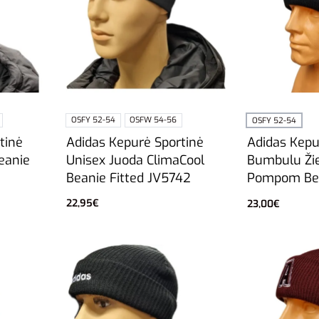
OSFY 52-54
OSFW 54-56
OSFY 52-54
tinė
Adidas Kepurė Sportinė
Adidas Kepu
eanie
Unisex Juoda ClimaCool
Bumbulu Ži
Beanie Fitted JV5742
Pompom Bea
22,95
€
23,00
€
Pasirinkti savybes
Į krepšelį