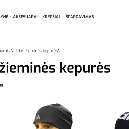
LYNĖ
AKSESUARAI
KREPŠIAI
IŠPARDAVIMAS
momis “adidas žieminės kepurės”
 žieminės kepurės
25