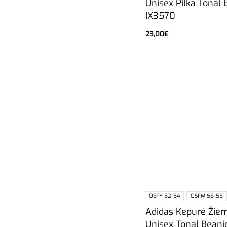
Unisex Pilka Tonal 
IX3570
23,00
€
Pasirinkti savybes
OSFY 52-54
OSFM 56-58
Adidas Kepurė Žie
Unisex Tonal Beani