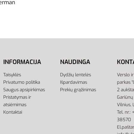
herman
INFORMACIJA
NAUDINGA
KONT
Taisyklės
Dydžių lentelės
Verslo i
Privatumo politika
Išpardavimas
parkas “
Saugus apsipirkimas
Prekių grąžinimas
2 aukšt
Pristatymas ir
Gariūnų 
atsiėmimas
Vilnius,
Kontaktai
Tel. nr.
38570
El.paštas