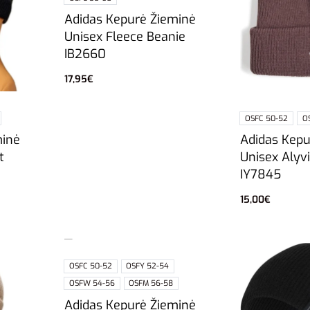
Adidas Kepurė Žieminė
Unisex Fleece Beanie
IB2660
17,95
€
Pasirinkti savybes
OSFC 50-52
O
minė
Adidas Kepu
t
Unisex Alyv
IY7845
15,00
€
Pasirinkti sa
OSFC 50-52
OSFY 52-54
OSFW 54-56
OSFM 56-58
Adidas Kepurė Žieminė