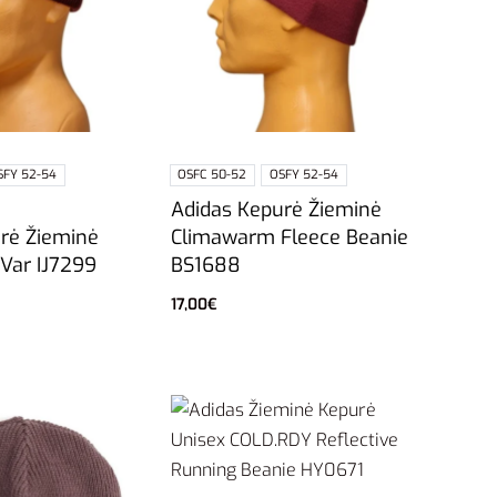
SFY 52-54
OSFC 50-52
OSFY 52-54
Adidas Kepurė Žieminė
rė Žieminė
Climawarm Fleece Beanie
 Var IJ7299
BS1688
17,00
€
vybes
Pasirinkti savybes