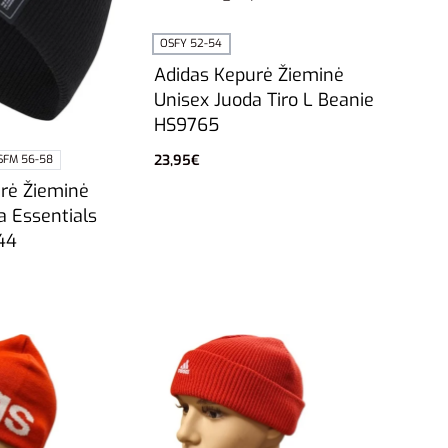
OSFY 52-54
Adidas Kepurė Žieminė
Unisex Juoda Tiro L Beanie
HS9765
23,95
€
SFM 56-58
Į krepšelį
rė Žieminė
a Essentials
44
vybes