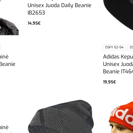
Unisex Juoda Daily Beanie
IB2653
14,95
€
Pasirinkti savybes
OSFY 52-54
O
minė
Adidas Kepu
Beanie
Unisex Juod
Beanie IT46
19,95
€
Pasirinkti sa
minė