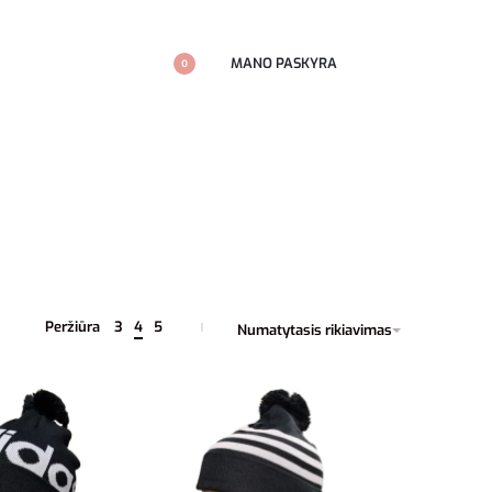
MANO PASKYRA
0
Peržiūra
3
4
5
Numatytasis rikiavimas