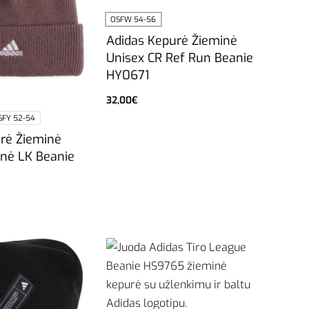
OSFW 54-56
Adidas Kepurė Žieminė
Unisex CR Ref Run Beanie
HY0671
32,00
€
Į krepšelį
SFY 52-54
rė Žieminė
inė LK Beanie
vybes