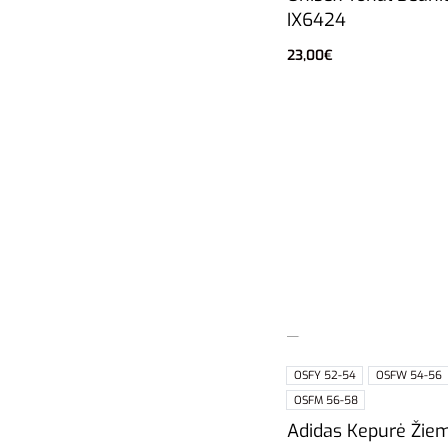
IX6424
23,00
€
Pasirinkti savybes
OSFY 52-54
OSFW 54-56
OSFM 56-58
Adidas Kepurė Žie