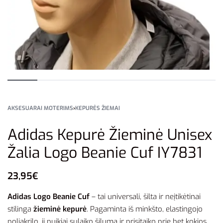
AKSESUARAI MOTERIMS
›
KEPURĖS ŽIEMAI
Adidas Kepurė Žieminė Unisex
Žalia Logo Beanie Cuf IY7831
23,95
€
Adidas Logo Beanie Cuf
– tai universali, šilta ir neįtikėtinai
stilinga
žieminė kepurė
. Pagaminta iš minkšto, elastingojo
poliakrilo, ji puikiai sulaiko šilumą ir prisitaiko prie bet kokios