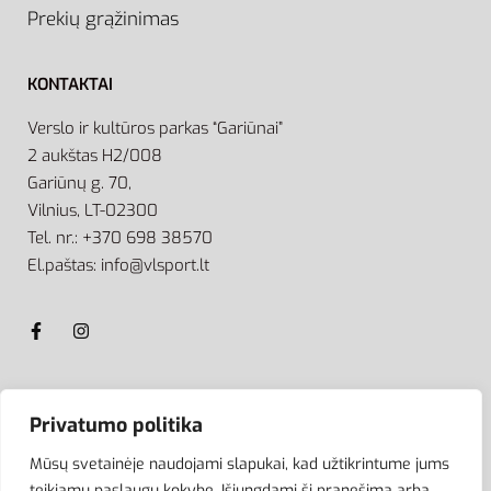
Prekių grąžinimas
KONTAKTAI
Verslo ir kultūros parkas “Gariūnai”
2 aukštas H2/008
Gariūnų g. 70,
Vilnius, LT-02300
Tel. nr.: +370 698 38570
El.paštas: info@vlsport.lt
ATSISKAITYMAS
Privatumo politika
Mūsų svetainėje naudojami slapukai, kad užtikrintume jums
teikiamų paslaugų kokybę. Išjungdami šį pranešimą arba