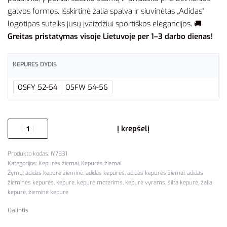
galvos formos. Išskirtinė žalia spalva ir siuvinėtas „Adidas“
logotipas suteiks jūsų įvaizdžiui sportiškos elegancijos. 🚚
Greitas pristatymas visoje Lietuvoje per 1–3 darbo dienas!
KEPURĖS DYDIS
OSFY 52-54
OSFW 54-56
Į krepšelį
IY7831
Kategorijos:
Kepurės žiemai
,
Kepurės žiemai
Žymų:
adidas kepurė žieminė
,
adidas kepurės
,
adidas kepurės žiemai
,
adidas
žieminės kepurės
,
kepure
,
kepurė moterims
,
kepurė vyrams
,
šilta kepurė
,
žalia
kepurė
,
žieminė kepurė
Dalintis