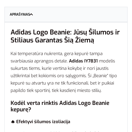
APRAŠYMAS
Adidas Logo Beanie: Jūsų Šilumos ir
Stiliaus Garantas Šią Žiemą
Kai temperatūra nukrenta, gera kepurė tampa
svarbiausia aprangos detale.
Adidas IY7831
modelis
sukurtas tiems, kurie vertina kokybę ir nori jaustis
užtikrintai bet kokiomis oro sąlygomis. Ši „Beanie“ tipo
kepurė su atvartu yra ne tik funkcionali, bet ir puikiai
papildo tiek sportinį, tiek kasdienį miesto stilių.
Kodėl verta rinktis Adidas Logo Beanie
kepurę?
🔥 Efektyvi šilumos izoliacija