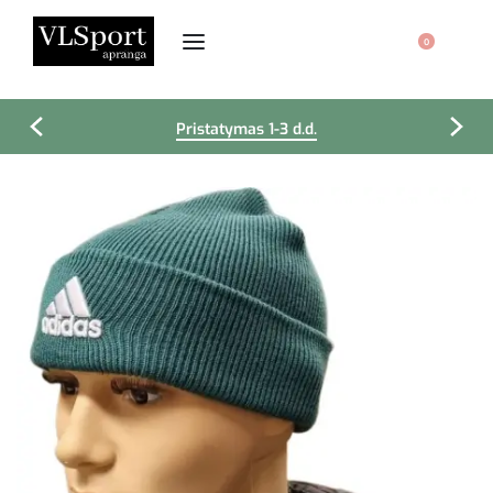
0
Pristatymas 1-3 d.d.