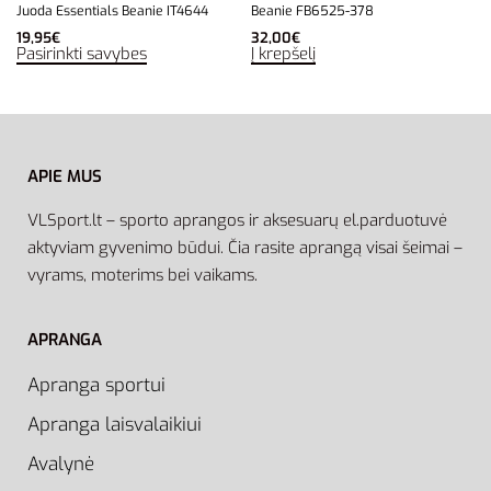
Juoda Essentials Beanie IT4644
Beanie FB6525-378
19,95
€
32,00
€
Pasirinkti savybes
Į krepšelį
APIE MUS
VLSport.lt – sporto aprangos ir aksesuarų el.parduotuvė
aktyviam gyvenimo būdui. Čia rasite aprangą visai šeimai –
vyrams, moterims bei vaikams.
APRANGA
Apranga sportui
Apranga laisvalaikiui
Avalynė