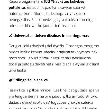
Kepurė pagaminta iš
100 % aukštos kokybės
poliakrilo
. Šis audinis pasižymi savybe sulaikyti
natūralią kūno šilumą, todėl pūga ar vėjas Jūsų
nebegąsdins. Be to, medžiaga yra minkšta ir nedirgina
odos, kas itin svarbu jautriai kaktos zonai.
📐 Universalus Unisex dizainas ir elastingumas
Daugiau jokių dvejonių dėl dydžio. Elastingas mezgimo
būdas leidžia kepurei idealiai priglusti tiek vyrams, tiek
moterims. Kepurė tvirtai laikosi, tačiau nespaudžia,
todėl ją patogu dėvėti net ir visą dieną aktyviai leidžiant
laiką lauke.
🌿 Stilinga žalia spalva
Išsiskirkite iš pilkos minios! Klasikinė, bet gili žalia spalva
yra lengvai derinama prie juodų, pilkų ar rudų striukių.
Baltas siuvinėtas „Adidas“ logotipas priekyje suteikia
kepurei „premium“ išvaizdą ir pabrėžia Jūsų ištikimybę